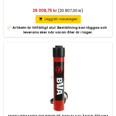
Pris
26 008,75 kr
(20 807,00 kr)
Lägg till i varukorgen


Artikeln är tillfälligt slut. Beställning kan läggas och
leverans sker när varan åter är i lager.