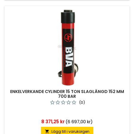
ENKELVERKANDE CYLINDER 15 TON SLAGLÄNGD 152 MM
700 BAR
(0)
Pris
8 371,25 kr
(6 697,00 kr)
Lägg till i varukorgen
