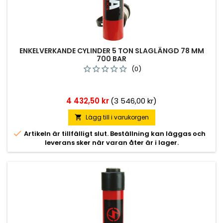
ENKELVERKANDE CYLINDER 5 TON SLAGLÄNGD 78 MM
700 BAR
(0)
Pris
4 432,50 kr
(3 546,00 kr)
Lägg till i varukorgen


Artikeln är tillfälligt slut. Beställning kan läggas och
leverans sker när varan åter är i lager.