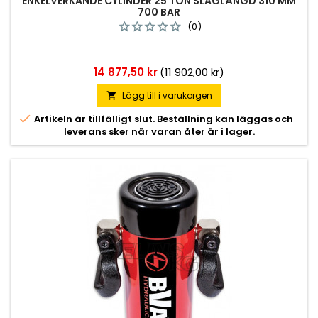
ENKELVERKANDE CYLINDER 25 TON SLAGLÄNGD 310 MM
700 BAR
(0)
Pris
14 877,50 kr
(11 902,00 kr)
Lägg till i varukorgen


Artikeln är tillfälligt slut. Beställning kan läggas och
leverans sker när varan åter är i lager.