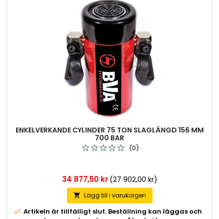
ENKELVERKANDE CYLINDER 75 TON SLAGLÄNGD 156 MM
700 BAR
(0)
Pris
34 877,50 kr
(27 902,00 kr)
Lägg till i varukorgen


Artikeln är tillfälligt slut. Beställning kan läggas och