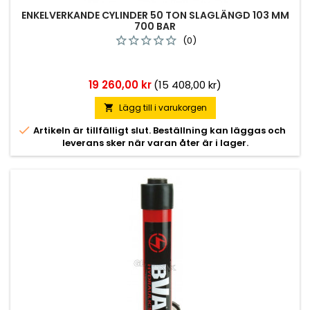
ENKELVERKANDE CYLINDER 50 TON SLAGLÄNGD 103 MM
700 BAR
(0)
Pris
19 260,00 kr
(15 408,00 kr)
Lägg till i varukorgen


Artikeln är tillfälligt slut. Beställning kan läggas och
leverans sker när varan åter är i lager.