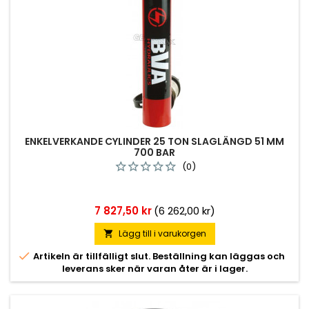
ENKELVERKANDE CYLINDER 25 TON SLAGLÄNGD 51 MM
700 BAR
(0)
Pris
7 827,50 kr
(6 262,00 kr)
Lägg till i varukorgen


Artikeln är tillfälligt slut. Beställning kan läggas och
leverans sker när varan åter är i lager.