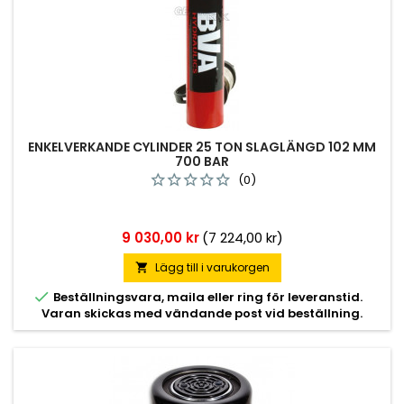
ENKELVERKANDE CYLINDER 25 TON SLAGLÄNGD 102 MM
700 BAR
(0)
Pris
9 030,00 kr
(7 224,00 kr)
Lägg till i varukorgen


Beställningsvara, maila eller ring för leveranstid.
Varan skickas med vändande post vid beställning.