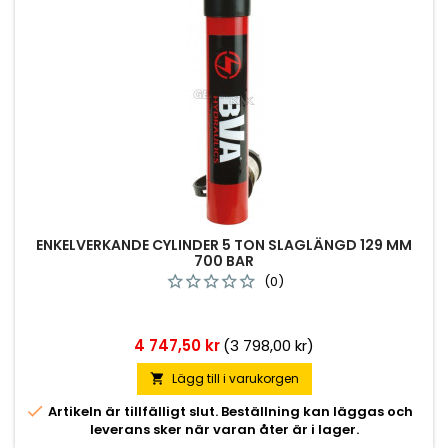
ENKELVERKANDE CYLINDER 5 TON SLAGLÄNGD 129 MM
700 BAR
(0)
Pris
4 747,50 kr
(3 798,00 kr)
Lägg till i varukorgen


Artikeln är tillfälligt slut. Beställning kan läggas och
leverans sker när varan åter är i lager.