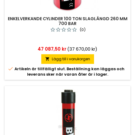
ENKELVERKANDE CYLINDER 100 TON SLAGLÄNGD 260 MM
700 BAR
(0)
Pris
47 087,50 kr
(37 670,00 kr)
Lägg till i varukorgen


Artikeln är tillfälligt slut. Beställning kan läggas och
leverans sker när varan åter är i lager.