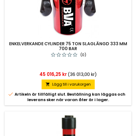
ENKELVERKANDE CYLINDER 75 TON SLAGLÄNGD 333 MM
700 BAR
(0)
Pris
45 016,25 kr
(36 013,00 kr)
Lägg till i varukorgen


Artikeln är tillfälligt slut. Beställning kan läggas och
leverans sker när varan åter är i lager.