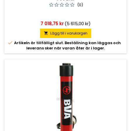
(0)
Pris
7 018,75 kr
(5 615,00 kr)
Lägg till i varukorgen


Artikeln är tillfälligt slut. Beställning kan läggas och
leverans sker när varan åter är i lager.