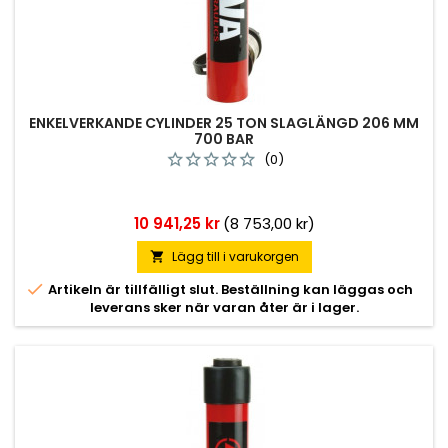
ENKELVERKANDE CYLINDER 25 TON SLAGLÄNGD 206 MM
700 BAR
(0)
Pris
10 941,25 kr
(8 753,00 kr)
Lägg till i varukorgen


Artikeln är tillfälligt slut. Beställning kan läggas och
leverans sker när varan åter är i lager.