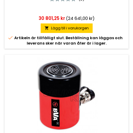
Pris
30 801,25 kr
(24 641,00 kr)
Lägg till i varukorgen


Artikeln är tillfälligt slut. Beställning kan läggas och
leverans sker när varan åter är i lager.