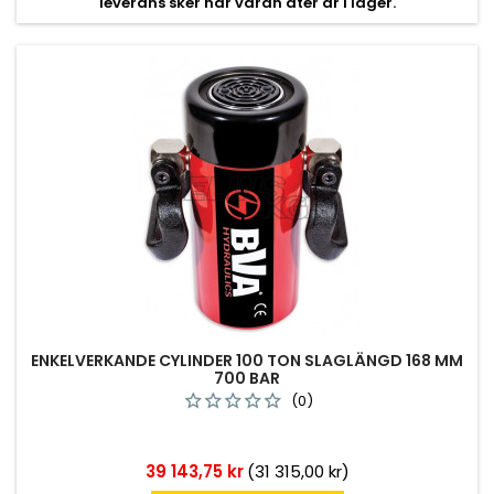
leverans sker när varan åter är i lager.
ENKELVERKANDE CYLINDER 100 TON SLAGLÄNGD 168 MM
700 BAR
(0)
Pris
39 143,75 kr
(31 315,00 kr)