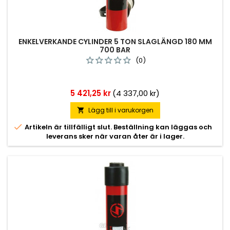
ENKELVERKANDE CYLINDER 5 TON SLAGLÄNGD 180 MM
700 BAR
(0)
Pris
5 421,25 kr
(4 337,00 kr)
Lägg till i varukorgen


Artikeln är tillfälligt slut. Beställning kan läggas och
leverans sker när varan åter är i lager.