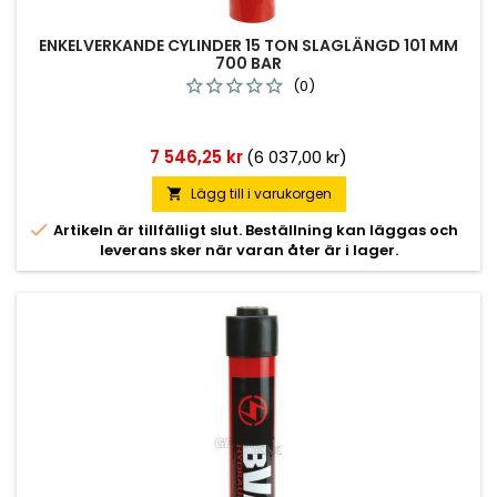
ENKELVERKANDE CYLINDER 15 TON SLAGLÄNGD 101 MM
700 BAR
(0)
Pris
7 546,25 kr
(6 037,00 kr)
Lägg till i varukorgen


Artikeln är tillfälligt slut. Beställning kan läggas och
leverans sker när varan åter är i lager.