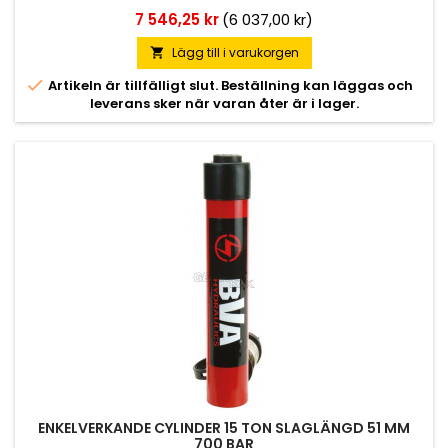
Pris
7 546,25 kr
(6 037,00 kr)
Lägg till i varukorgen


Artikeln är tillfälligt slut. Beställning kan läggas och
leverans sker när varan åter är i lager.
ENKELVERKANDE CYLINDER 15 TON SLAGLÄNGD 51 MM
700 BAR