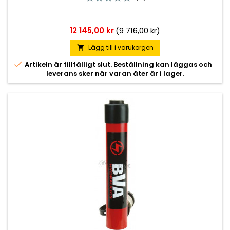
Pris
12 145,00 kr
(9 716,00 kr)
Lägg till i varukorgen


Artikeln är tillfälligt slut. Beställning kan läggas och
leverans sker när varan åter är i lager.