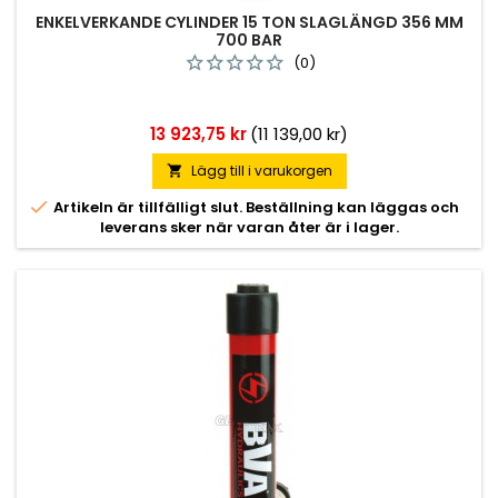
ENKELVERKANDE CYLINDER 15 TON SLAGLÄNGD 356 MM
700 BAR
(0)
Pris
13 923,75 kr
(11 139,00 kr)
Lägg till i varukorgen


Artikeln är tillfälligt slut. Beställning kan läggas och
leverans sker när varan åter är i lager.