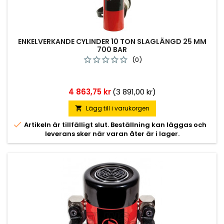
ENKELVERKANDE CYLINDER 10 TON SLAGLÄNGD 25 MM
700 BAR
(0)
Pris
4 863,75 kr
(3 891,00 kr)
Lägg till i varukorgen


Artikeln är tillfälligt slut. Beställning kan läggas och
leverans sker när varan åter är i lager.