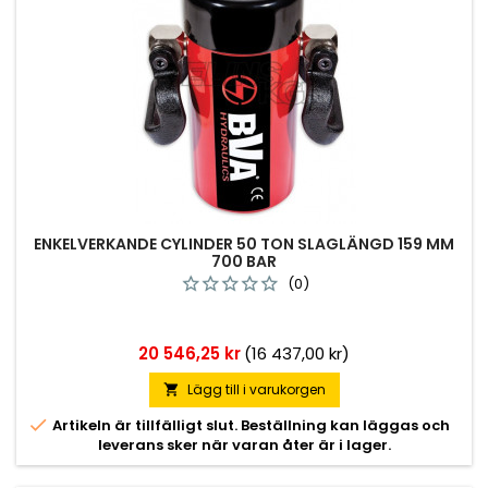
ENKELVERKANDE CYLINDER 50 TON SLAGLÄNGD 159 MM
700 BAR
(0)
Pris
20 546,25 kr
(16 437,00 kr)
Lägg till i varukorgen


Artikeln är tillfälligt slut. Beställning kan läggas och
leverans sker när varan åter är i lager.