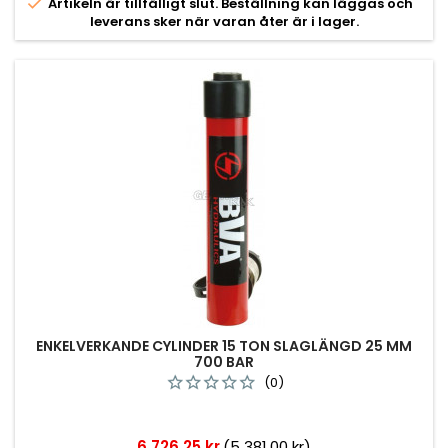

Artikeln är tillfälligt slut. Beställning kan läggas och
leverans sker när varan åter är i lager.
ENKELVERKANDE CYLINDER 15 TON SLAGLÄNGD 25 MM
700 BAR
(0)
Pris
6 726,25 kr
(5 381,00 kr)