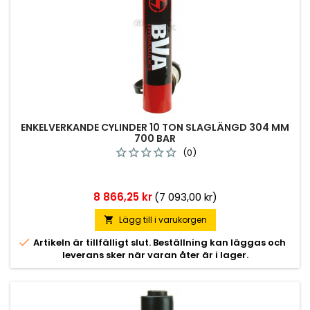
ENKELVERKANDE CYLINDER 10 TON SLAGLÄNGD 304 MM
700 BAR
(0)
Pris
8 866,25 kr
(7 093,00 kr)
Lägg till i varukorgen


Artikeln är tillfälligt slut. Beställning kan läggas och
leverans sker när varan åter är i lager.