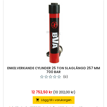
ENKELVERKANDE CYLINDER 25 TON SLAGLÄNGD 257 MM
700 BAR
(0)
Pris
12 752,50 kr
(10 202,00 kr)
Lägg till i varukorgen
