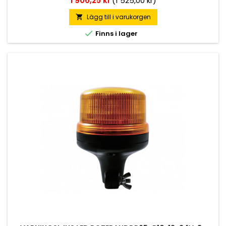
1 906,25 kr
(1 525,00 kr)
Lägg till i varukorgen


Finns i lager