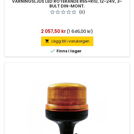
VARNINGSLJUS LED ROTERANDE R65+R10, 12-24V, 3-
BULT DIN-MONT.
(0)
Pris
2 057,50 kr
(1 646,00 kr)
Lägg till i varukorgen


Finns i lager