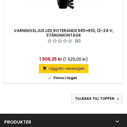
VARNINGSLJUS LED ROTERANDE R65+R10, 12-24 V,
STÅNGMONTAGE
(0)
Pris
1 906,25 kr
(1 525,00 kr)
Lägg till i varukorgen


Finns i lager
TILLBAKA TILL TOPPEN


PRODUKTER