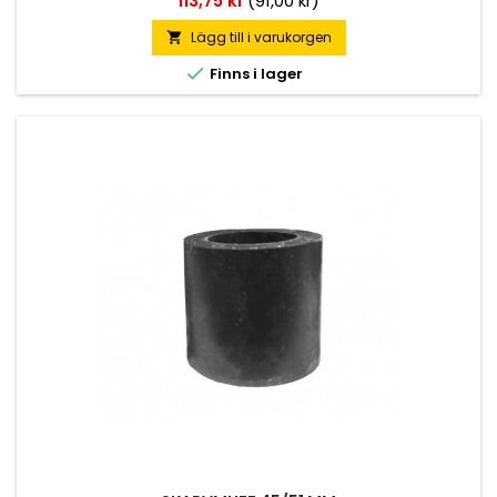
113,75 kr
(91,00 kr)
Lägg till i varukorgen


Finns i lager