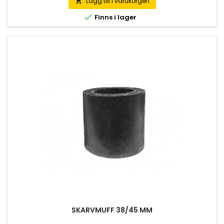
Lägg till i varukorgen


Finns i lager
SKARVMUFF 38/45 MM