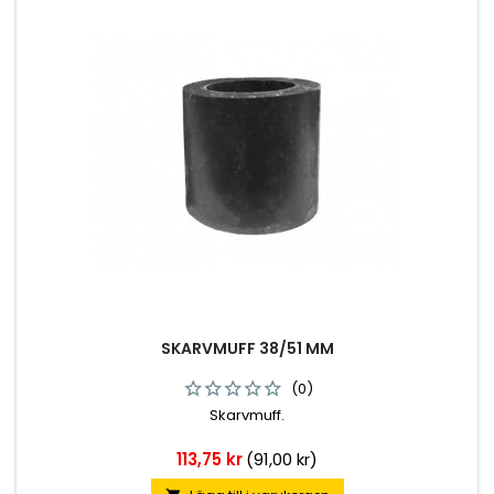
SKARVMUFF 38/51 MM
(0)
Skarvmuff.
Pris
113,75 kr
(91,00 kr)