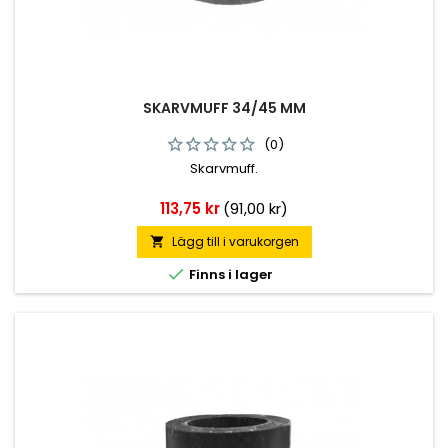
SKARVMUFF 34/45 MM
(0)
Skarvmuff.
Pris
113,75 kr
(91,00 kr)
Lägg till i varukorgen


Finns i lager