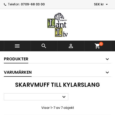

Telefon:
0709-68 03 00
SEK kr
0



shopping_cart
PRODUKTER
VARUMÄRKEN
SKARVMUFF TILL KYLARSLANG

Visar 1-7 av 7 objekt