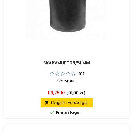
SKARVMUFF 28/51 MM
(0)
Skarvmuff.
Pris
113,75 kr
(91,00 kr)
Lägg till i varukorgen


Finns i lager