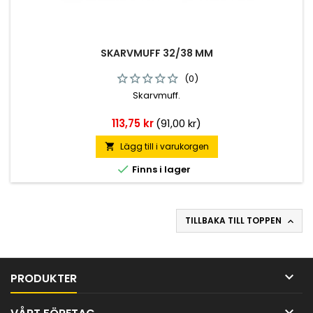
SKARVMUFF 32/38 MM
(0)
Skarvmuff.
Pris
113,75 kr
(91,00 kr)
Lägg till i varukorgen


Finns i lager
TILLBAKA TILL TOPPEN


PRODUKTER
