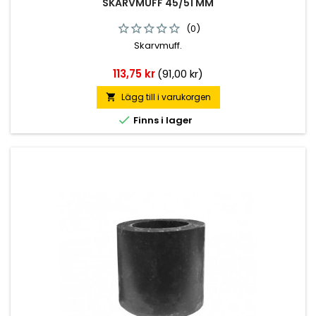
SKARVMUFF 45/51 MM
(0)
Skarvmuff.
Pris
113,75 kr
(91,00 kr)
Lägg till i varukorgen


Finns i lager