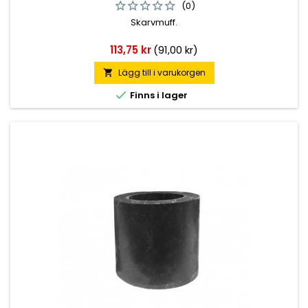
(0)
Skarvmuff.
Pris
113,75 kr
(91,00 kr)
Lägg till i varukorgen


Finns i lager