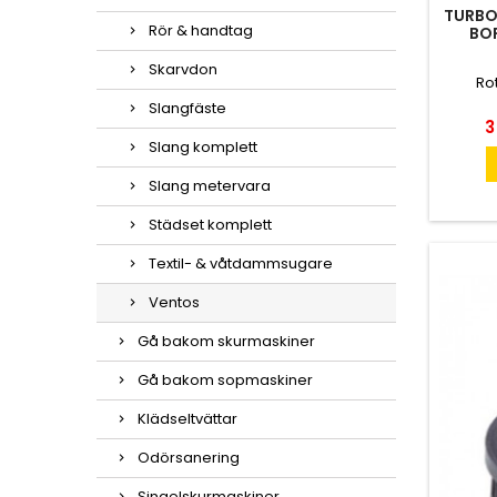
TURBO
Rör & handtag
BO
Skarvdon
Ro
Slangfäste
P
3
Slang komplett
Slang metervara
Städset komplett
Textil- & våtdammsugare
Ventos
Gå bakom skurmaskiner
Gå bakom sopmaskiner
Klädseltvättar
Odörsanering
Singelskurmaskiner