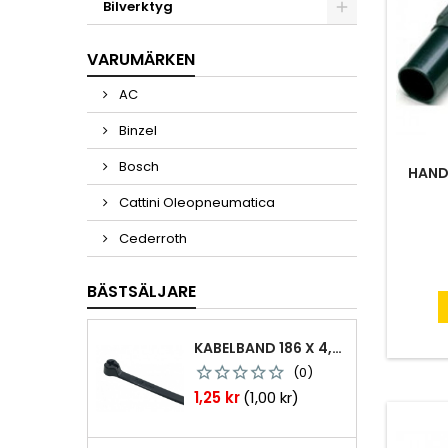
Bilverktyg
VARUMÄRKEN
AC
Binzel
Bosch
HAND
Cattini Oleopneumatica
Cederroth
BÄSTSÄLJARE
KABELBAND 186 X 4,8MM TY25MX TY-RAP SVARTA 1000 ST
(0)
Pris
1,25 kr
(1,00 kr)