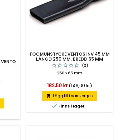
FOGMUNSTYCKE VENTOS INV 45 MM
LÄNGD 250 MM, BREDD 65 MM
 VENTO
584012
(0)
250 x 65 mm
.
Pris
182,50 kr
(146,00 kr)
)
Lägg till i varukorgen

n

Finns i lager