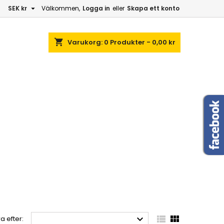

SEK kr
Välkommen,
Logga in
eller
Skapa ett konto
shopping_cart
Varukorg:
0
Produkter - 0,00 kr



a efter: