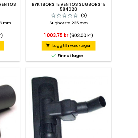
VENTOS
RYKTBORSTE VENTOS SUGBORSTE
584020
(0)
36 mm.
Sugborste 235 mm
Pris
r)
1 003,75 kr
(803,00 kr)
n
Lägg till i varukorgen


Finns i lager