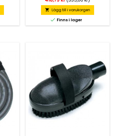
n
Lägg till i varukorgen


Finns i lager