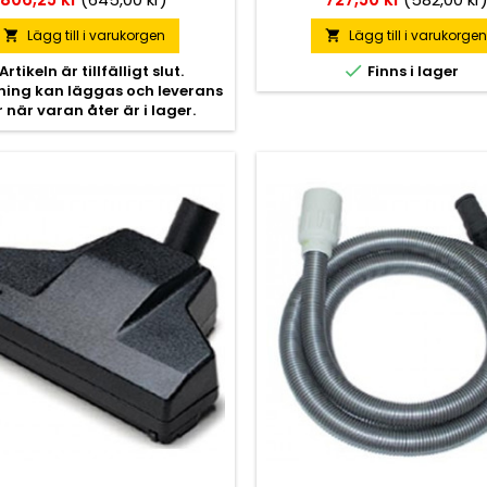
Lägg till i varukorgen
Lägg till i varukorge



Artikeln är tillfälligt slut.
Finns i lager
lning kan läggas och leverans
r när varan åter är i lager.