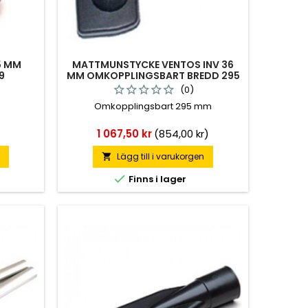
5 MM
MATTMUNSTYCKE VENTOS INV 36
9
MM OMKOPPLINGSBART BREDD 295
MM 584018
(0)
Omkopplingsbart 295 mm
Pris
1 067,50 kr
(854,00 kr)
n
Lägg till i varukorgen


Finns i lager