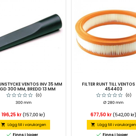
NSTYCKE VENTOS INV 35 MM
FILTER RUNT TILL VENTOS 
GD 300 MM, BREDD 13 MM
454403
584023
(0)
(0)
300 mm
Ø 280 mm
Pris
Pris
196,25 kr
(157,00 kr)
677,50 kr
(542,00 kr
Lägg till i varukorgen
Lägg till i varukorge




Finns i lager
Finns i lager