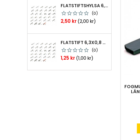
FLATSTIFTSHYLSA 6,3X0,8 1,0-2,5 MM² 100ST NABB
(0)
Pris
2,50 kr
(2,00 kr)
FLATSTIFT 6,3X0,8 M. NABB 1,0-2,5 MM2 100ST
(0)
Pris
1,25 kr
(1,00 kr)
FOGMU
LÄN