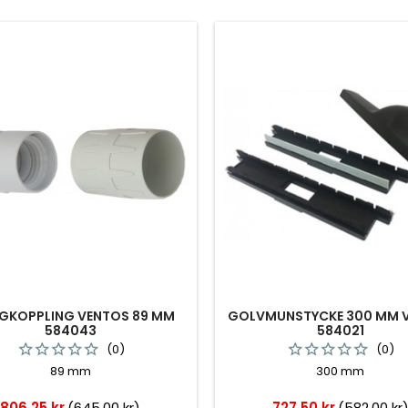
GKOPPLING VENTOS 89 MM
GOLVMUNSTYCKE 300 MM 
584043
584021
(0)
(0)
89 mm
300 mm
Pris
Pris
806,25 kr
(645,00 kr)
727,50 kr
(582,00 kr