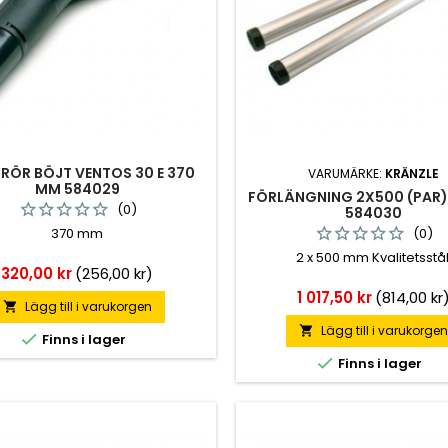
RÖR BÖJT VENTOS 30 E 370
VARUMÄRKE:
KRÄNZLE
MM 584029
FÖRLÄNGNING 2X500 (PAR)
(0)
584030
370 mm
(0)
2 x 500 mm Kvalitetsstål
Pris
320,00 kr
(256,00 kr)
Pris
1 017,50 kr
(814,00 kr
Lägg till i varukorgen

Lägg till i varukorge


Finns i lager

Finns i lager