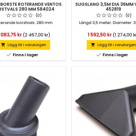
BORSTE ROTERANDE VENTOS
SUGSLANG 3,5M DIA 36MM 
RSTVALS 280 MM 584024
452819
(0)
(0)
terande borstvals. 280 mm
Längd 3,5 meter. Diameter: 
ris
Pris
 083,75 kr
(2 467,00 kr)
1 592,50 kr
(1 274,00 k
Lägg till i varukorgen
Lägg till i varukorge




Finns i lager
Finns i lager