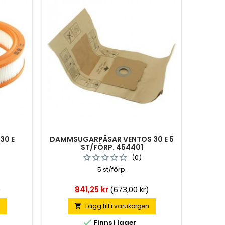
30 E
DAMMSUGARPÅSAR VENTOS 30 E 5
ST/FÖRP. 454401
(0)
5 st/förp.
Pris
)
841,25 kr
(673,00 kr)
n
Lägg till i varukorgen


Finns i lager