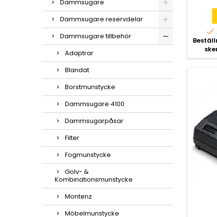
Dammsugare
Dammsugare reservdelar

Dammsugare tillbehör
Bestäl
ske
Adaptrar
Blandat
Borstmunstycke
Dammsugare 4100
Dammsugarpåsar
Filter
Fogmunstycke
Golv- &
Kombinationsmunstycke
Montenz
Möbelmunstycke