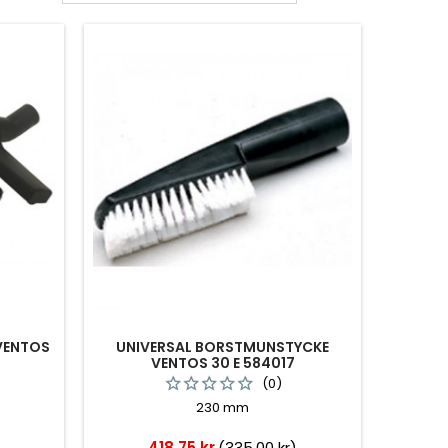
VENTOS
UNIVERSAL BORSTMUNSTYCKE
VENTOS 30 E 584017
(0)
230 mm
Pris
)
418,75 kr
(335,00 kr)