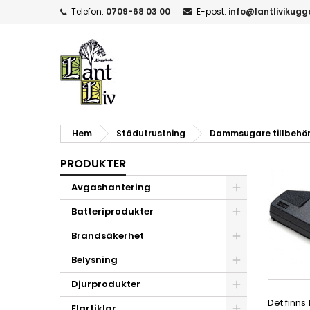
Telefon:
0709-68 03 00
E-post:
info@lantlivikug
Hem
Städutrustning
Dammsugare tillbehö
PRODUKTER
Avgashantering
Batteriprodukter
Brandsäkerhet
Belysning
Djurprodukter
Det finns
Elartiklar