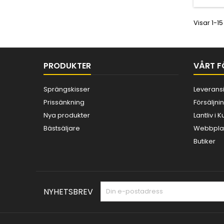
Visar 1-15
PRODUKTER
VÅRT F
Sprängskisser
Leverans
Prissänkning
Försäljnin
Nya produkter
Lantliv i
Bästsäljare
Webbplat
Butiker
NYHETSBREV