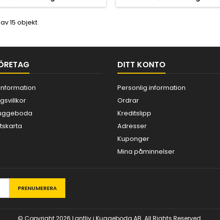
 av 15 objekt
ÖRETAG
DITT KONTO
information
Personlig information
gsvillkor
Ordrar
 Kuggeboda
Kreditslipp
skarta
Adresser
Kuponger
Mina påminnelser
© Copyright 2026 Lantliv i Kuggeboda AB. All Rights Reserved.