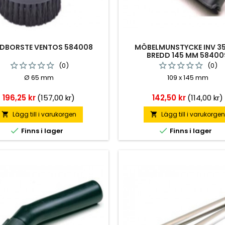
DBORSTE VENTOS 584008
MÖBELMUNSTYCKE INV 3
BREDD 145 MM 58400
(0)
(0)
Ø 65 mm
109 x 145 mm
Pris
Pris
196,25 kr
(157,00 kr)
142,50 kr
(114,00 kr)
Lägg till i varukorgen
Lägg till i varukorge




Finns i lager
Finns i lager