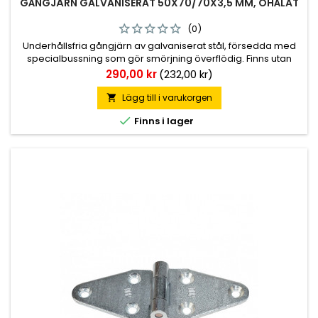
GÅNGJÄRN GALVANISERAT 50X70/70X3,5 MM, OHÅLAT
(0)
Underhållsfria gångjärn av galvaniserat stål, försedda med
specialbussning som gör smörjning överflödig. Finns utan
skruvhål men även med försänkta 6,4 mm diameter.
Pris
290,00 kr
(232,00 kr)
Totallängd 140 mm, 70+70 mm. Höjd leddel 50 mm.
Godstjocklek 3,5 mm.
Lägg till i varukorgen


Finns i lager