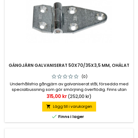
GÅNGJÄRN GALVANISERAT 50X70/35X3,5 MM, OHÅLAT
(0)
Underhållsfria gångjärn av galvaniserat stål, försedda med
specialbussning som gör smörjning överflödig. Finns utan
skruvhål men även med som är försänkta 6,4 mm diameter.
Pris
315,00 kr
(252,00 kr)
Totallängd 105 mm, 70+35 mm. Höjd leddel 50 mm.
Godstjocklek 3,5 mm.
Lägg till i varukorgen


Finns i lager