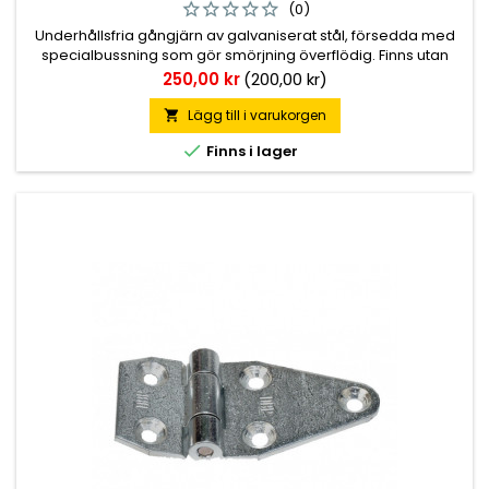
(0)
Underhållsfria gångjärn av galvaniserat stål, försedda med
specialbussning som gör smörjning överflödig. Finns utan
och med skruvhål som är försänkta 6,4 mm diameter.
Pris
250,00 kr
(200,00 kr)
Totallängd 70 mm, 35+35 mm. Höjd leddel 50 mm.
Godstjocklek 3,5 mm.
Lägg till i varukorgen


Finns i lager