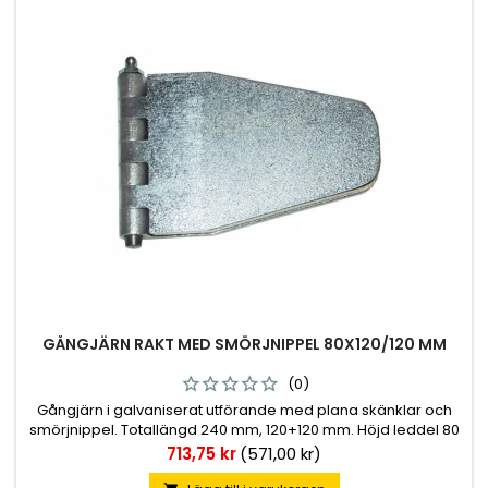
GÅNGJÄRN RAKT MED SMÖRJNIPPEL 80X120/120 MM
(0)
Gångjärn i galvaniserat utförande med plana skänklar och
smörjnippel. Totallängd 240 mm, 120+120 mm. Höjd leddel 80
mm. Godstjocklek 6 mm.
Pris
713,75 kr
(571,00 kr)