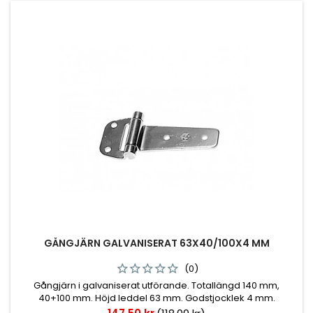
GÅNGJÄRN GALVANISERAT 63X40/100X4 MM
(0)
Gångjärn i galvaniserat utförande. Totallängd 140 mm,
40+100 mm. Höjd leddel 63 mm. Godstjocklek 4 mm.
Pris