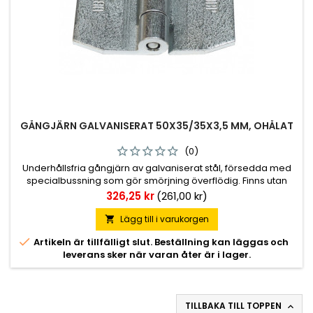
GÅNGJÄRN GALVANISERAT 50X35/35X3,5 MM, OHÅLAT
(0)
Underhållsfria gångjärn av galvaniserat stål, försedda med
specialbussning som gör smörjning överflödig. Finns utan
och med skruvhål som är försänkta 6,4 mm diameter.
Pris
326,25 kr
(261,00 kr)
Totallängd 70 mm, 35+35 mm. Höjd leddel 50 mm.
Godstjocklek 3,5 mm.
Lägg till i varukorgen


Artikeln är tillfälligt slut. Beställning kan läggas och
leverans sker när varan åter är i lager.
TILLBAKA TILL TOPPEN
