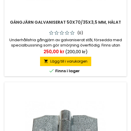
GÅNGJÄRN GALVANISERAT 50X70/35X3,5 MM, HÅLAT
(0)
Underhållsfria gångjärn av galvaniserat stål, försedda med
specialbussning som gör smörjning överflödig. Finns utan
skruvhål men även med som är försänkta 6,4 mm diameter.
Pris
250,00 kr
(200,00 kr)
Totallängd 105 mm, 70+35 mm. Höjd leddel 50 mm.
Godstjocklek 3,5 mm.
Lägg till i varukorgen


Finns i lager