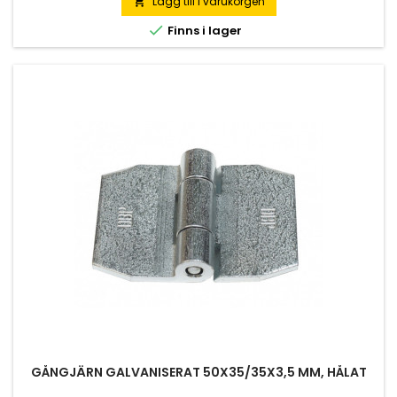
Lägg till i varukorgen


Finns i lager
GÅNGJÄRN GALVANISERAT 50X35/35X3,5 MM, HÅLAT