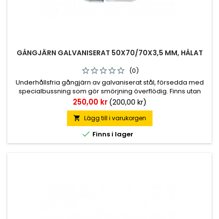
GÅNGJÄRN GALVANISERAT 50X70/70X3,5 MM, HÅLAT
(0)
Underhållsfria gångjärn av galvaniserat stål, försedda med
specialbussning som gör smörjning överflödig. Finns utan
skruvhål men även med försänkta 6,4 mm diameter.
Pris
250,00 kr
(200,00 kr)
Totallängd 140 mm, 70+70 mm. Höjd leddel 50 mm.
Godstjocklek 3,5 mm.
Lägg till i varukorgen


Finns i lager