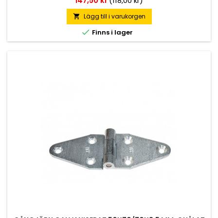
147,50 kr
(118,00 kr)
Lägg till i varukorgen


Finns i lager