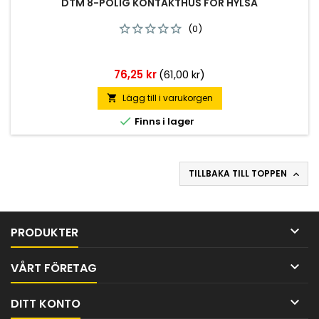
DTM 8-POLIG KONTAKTHUS FÖR HYLSA
(0)
Pris
76,25 kr
(61,00 kr)
Lägg till i varukorgen


Finns i lager
TILLBAKA TILL TOPPEN


PRODUKTER

VÅRT FÖRETAG

DITT KONTO