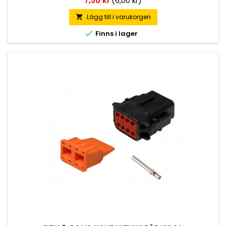
7,50 kr
(6,00 kr)
Lägg till i varukorgen


Finns i lager