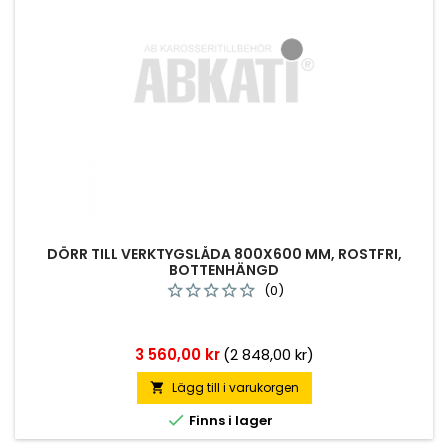
DÖRR TILL VERKTYGSLÅDA 800X600 MM, ROSTFRI,
BOTTENHÄNGD
(0)
Pris
3 560,00 kr
(2 848,00 kr)
Lägg till i varukorgen


Finns i lager