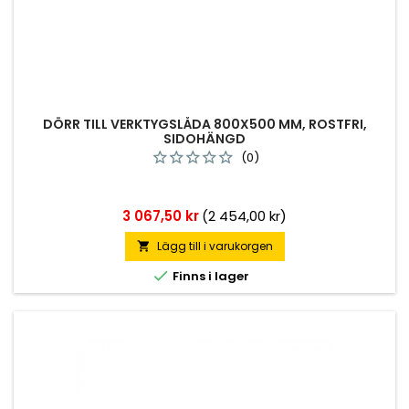
DÖRR TILL VERKTYGSLÅDA 800X500 MM, ROSTFRI,
SIDOHÄNGD
(0)
Pris
3 067,50 kr
(2 454,00 kr)
Lägg till i varukorgen


Finns i lager