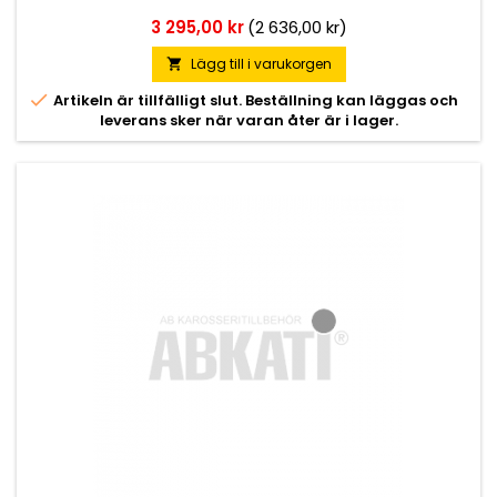
Pris
3 295,00 kr
(2 636,00 kr)
Lägg till i varukorgen


Artikeln är tillfälligt slut. Beställning kan läggas och
leverans sker när varan åter är i lager.