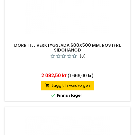
DÖRR TILL VERKTYGSLÅDA 600X500 MM, ROSTFRI,
SIDOHÄNGD
(0)
Pris
2 082,50 kr
(1 666,00 kr)
Lägg till i varukorgen


Finns i lager