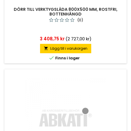
DÖRR TILL VERKTYGSLÅDA 800X500 MM, ROSTFRI,
BOTTENHÄNGD
(0)
Pris
3 408,75 kr
(2 727,00 kr)
Lägg till i varukorgen


Finns i lager