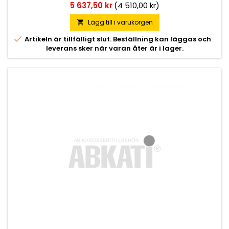
Pris
5 637,50 kr
(4 510,00 kr)
Lägg till i varukorgen


Artikeln är tillfälligt slut. Beställning kan läggas och
leverans sker när varan åter är i lager.