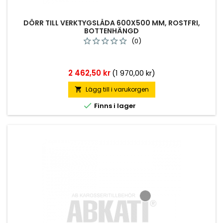
DÖRR TILL VERKTYGSLÅDA 600X500 MM, ROSTFRI,
BOTTENHÄNGD
(0)
Pris
2 462,50 kr
(1 970,00 kr)
Lägg till i varukorgen


Finns i lager