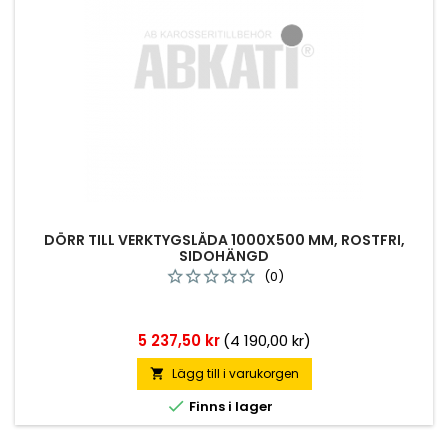
DÖRR TILL VERKTYGSLÅDA 1000X500 MM, ROSTFRI,
SIDOHÄNGD
(0)
Pris
5 237,50 kr
(4 190,00 kr)
Lägg till i varukorgen


Finns i lager