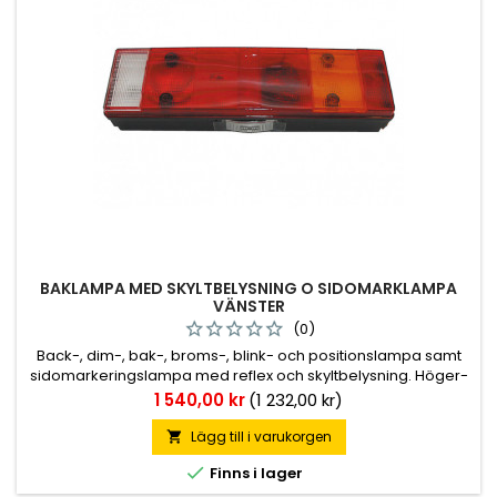
BAKLAMPA MED SKYLTBELYSNING O SIDOMARKLAMPA
VÄNSTER
(0)
Back-, dim-, bak-, broms-, blink- och positionslampa samt
sidomarkeringslampa med reflex och skyltbelysning. Höger-
eller vänsterutförande. Kabelingång på baksidan. M8 bult.
Pris
1 540,00 kr
(1 232,00 kr)
Lägg till i varukorgen


Finns i lager