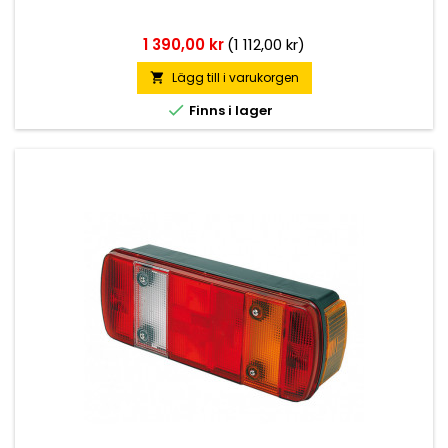
Pris
1 390,00 kr
(1 112,00 kr)
Lägg till i varukorgen


Finns i lager