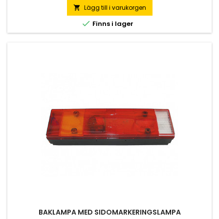
kabelhärva i bakre delen av lampan• Synkronisera ma
Lägg till i varukorgen


Finns i lager
BAKLAMPA MED SIDOMARKERINGSLAMPA