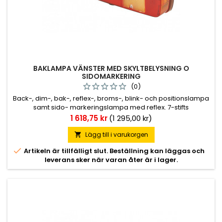
BAKLAMPA VÄNSTER MED SKYLTBELYSNING O
SIDOMARKERING
(0)
Back-, dim-, bak-, reflex-, broms-, blink- och positionslampa
samt sido- markeringslampa med reflex. 7-stifts
sidomarkerad DIN-kontakt som kabel- anslutning. Finns i
Pris
1 618,75 kr
(1 295,00 kr)
höger- och vänsterutförande samt vänsterutförande med
skyltbelysning. M8 fästbultar.
Lägg till i varukorgen


Artikeln är tillfälligt slut. Beställning kan läggas och
leverans sker när varan åter är i lager.