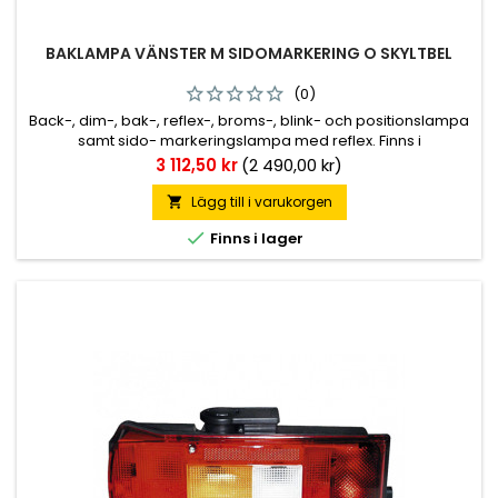
BAKLAMPA VÄNSTER M SIDOMARKERING O SKYLTBEL
(0)
Back-, dim-, bak-, reflex-, broms-, blink- och positionslampa
samt sido- markeringslampa med reflex. Finns i
vänster/högerutförande samt vänsterutförande med
Pris
3 112,50 kr
(2 490,00 kr)
skyltbelysning. Lampan förekommer bl.a. på Scania-4 serien.
M8 fästbultar.
Lägg till i varukorgen


Finns i lager