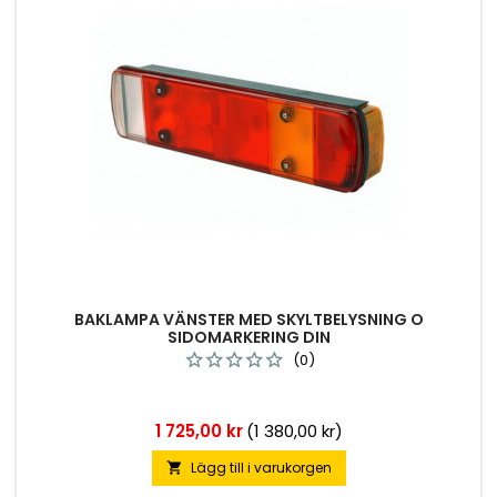
BAKLAMPA VÄNSTER MED SKYLTBELYSNING O
SIDOMARKERING DIN
(0)
Pris
1 725,00 kr
(1 380,00 kr)
Lägg till i varukorgen
