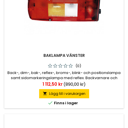
BAKLAMPA VÄNSTER
(0)
Back-, dim-, bak-, reflex-, broms-, blink- och positionslampa
samt sidomarkeringslampa med reflex. Backvarnare och
skyltbelysning till vissa modeller. Se artikellista för rätt
Pris
1 112,50 kr
(890,00 kr)
utförande. Kabelingång med 7-polig AMP-kontakt med
runda stift på sidan. M8 fästbultar. Originalmonterad på
Lägg till i varukorgen

Volvo.

Finns i lager