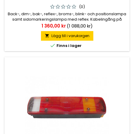
(0)
Back-, dim-, bak-, reflex-, broms-, blink- och positionslampa
samt sidomarkeringslampa med reflex. Kabelingång på
baksidan. Användbar för såväl höger som vänstermontering.
Pris
1 360,00 kr
(1 088,00 kr)
M8 bult.
Lägg till i varukorgen


Finns i lager