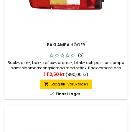
BAKLAMPA HÖGER
(0)
Back-, dim-, bak-, reflex-, broms-, blink- och positionslampa
samt sidomarkeringslampa med reflex. Backvarnare och
skyltbelysning till vissa modeller. Se artikellista för rätt
Pris
1 112,50 kr
(890,00 kr)
utförande. Kabelingång med 7-polig AMP-kontakt med
runda stift på sidan. M8 fästbultar. Originalmonterad på
Lägg till i varukorgen

Volvo.

Finns i lager