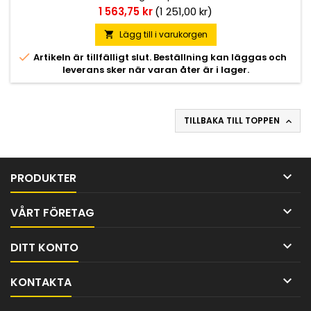
sidomarkerad DIN-kontakt som kabel- anslutning. Finns i
Pris
1 563,75 kr
(1 251,00 kr)
höger- och vänsterutförande samt vänsterutförande med
skyltbelysning. M8 fästbultar.
Lägg till i varukorgen


Artikeln är tillfälligt slut. Beställning kan läggas och
leverans sker när varan åter är i lager.
TILLBAKA TILL TOPPEN


PRODUKTER

VÅRT FÖRETAG

DITT KONTO

KONTAKTA