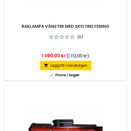
BAKLAMPA VÄNSTER MED SKYLTBELYSNING
(0)
Pris
1 390,00 kr
(1 112,00 kr)
Lägg till i varukorgen


Finns i lager