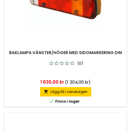
BAKLAMPA VÄNSTER/HÖGER MED SIDOMARKERING DIN
(0)
Pris
1 630,00 kr
(1 304,00 kr)
Lägg till i varukorgen


Finns i lager