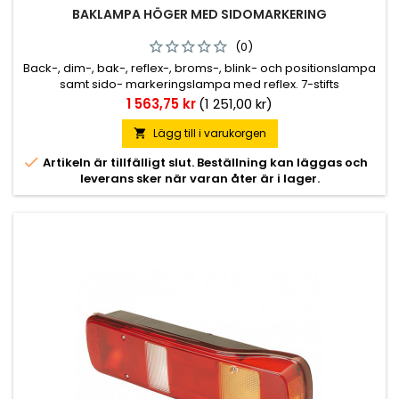
BAKLAMPA HÖGER MED SIDOMARKERING
(0)
Back-, dim-, bak-, reflex-, broms-, blink- och positionslampa
samt sido- markeringslampa med reflex. 7-stifts
sidomarkerad DIN-kontakt som kabel- anslutning. Finns i
Pris
1 563,75 kr
(1 251,00 kr)
höger- och vänsterutförande samt vänsterutförande med
skyltbelysning. M8 fästbultar.
Lägg till i varukorgen


Artikeln är tillfälligt slut. Beställning kan läggas och
leverans sker när varan åter är i lager.