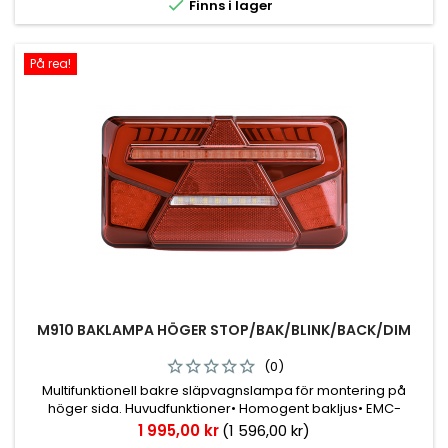

Finns i lager
På rea!
M910 BAKLAMPA HÖGER STOP/BAK/BLINK/BACK/DIM
(0)
Multifunktionell bakre släpvagnslampa för montering på
höger sida. Huvudfunktioner• Homogent bakljus• EMC-
godkännande• Progressiv blinkersfunktion• Integrerad
Pris
1 995,00 kr
(1 596,00 kr)
triangelformad reflexreflektor• Utgång för markörlampans