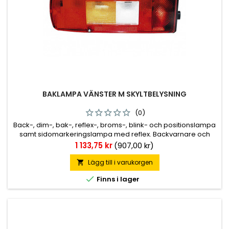
BAKLAMPA VÄNSTER M SKYLTBELYSNING
(0)
Back-, dim-, bak-, reflex-, broms-, blink- och positionslampa
samt sidomarkeringslampa med reflex. Backvarnare och
skyltbelysning till vissa modeller. Se artikellista för rätt
Pris
1 133,75 kr
(907,00 kr)
utförande. Kabelingång med 7-polig AMP-kontakt med
runda stift på sidan. M8 fästbultar. Originalmonterad på
Lägg till i varukorgen

Volvo.

Finns i lager