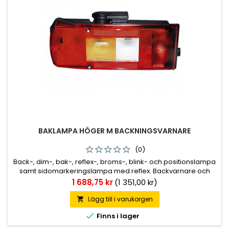
BAKLAMPA HÖGER M BACKNINGSVARNARE
(0)
Back-, dim-, bak-, reflex-, broms-, blink- och positionslampa
samt sidomarkeringslampa med reflex. Backvarnare och
skyltbelysning till vissa modeller. Se artikellista för rätt
Pris
1 688,75 kr
(1 351,00 kr)
utförande. Kabelingång med 7-polig AMP-kontakt med
runda stift på sidan. M8 fästbultar. Originalmonterad på
Lägg till i varukorgen

Volvo.

Finns i lager