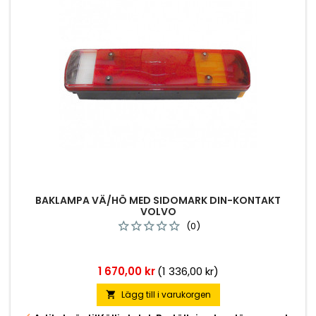
BAKLAMPA VÄ/HÖ MED SIDOMARK DIN-KONTAKT
VOLVO
(0)
Pris
1 670,00 kr
(1 336,00 kr)
Lägg till i varukorgen
