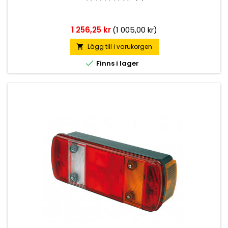
Pris
1 256,25 kr
(1 005,00 kr)
Lägg till i varukorgen


Finns i lager