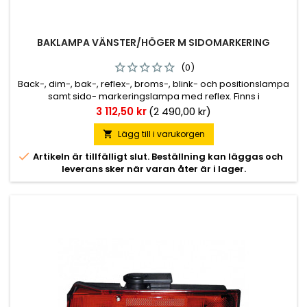
BAKLAMPA VÄNSTER/HÖGER M SIDOMARKERING
(0)
Back-, dim-, bak-, reflex-, broms-, blink- och positionslampa
samt sido- markeringslampa med reflex. Finns i
vänster/högerutförande samt vänsterutförande med
Pris
3 112,50 kr
(2 490,00 kr)
skyltbelysning. Lampan förekommer bl.a. på Scania-4 serien.
M8 fästbultar.
Lägg till i varukorgen


Artikeln är tillfälligt slut. Beställning kan läggas och
leverans sker när varan åter är i lager.