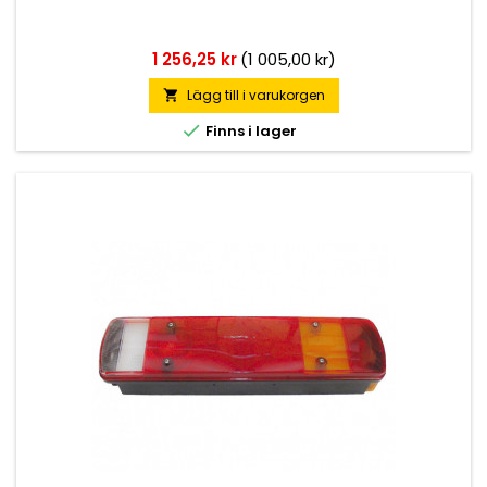
Pris
1 256,25 kr
(1 005,00 kr)
Lägg till i varukorgen


Finns i lager