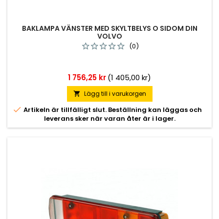
BAKLAMPA VÄNSTER MED SKYLTBELYS O SIDOM DIN
VOLVO
(0)
Pris
1 756,25 kr
(1 405,00 kr)
Lägg till i varukorgen


Artikeln är tillfälligt slut. Beställning kan läggas och
leverans sker när varan åter är i lager.