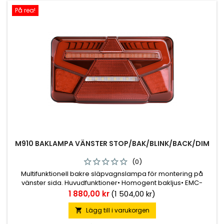
På rea!
M910 BAKLAMPA VÄNSTER STOP/BAK/BLINK/BACK/DIM
(0)
Multifunktionell bakre släpvagnslampa för montering på
vänster sida. Huvudfunktioner• Homogent bakljus• EMC-
godkännande• Progressiv blinkersfunktion• Integrerad
Pris
1 880,00 kr
(1 504,00 kr)
triangelformad reflexreflektor• Utgång för markörlampans
kabelhärva i bakre delen av lampan• Synkronisera
Lägg till i varukorgen
