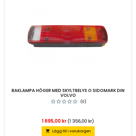
BAKLAMPA HÖGER MED SKYLTBELYS O SIDOMARK DIN
VOLVO
(0)
Pris
1 695,00 kr
(1 356,00 kr)
Lägg till i varukorgen
