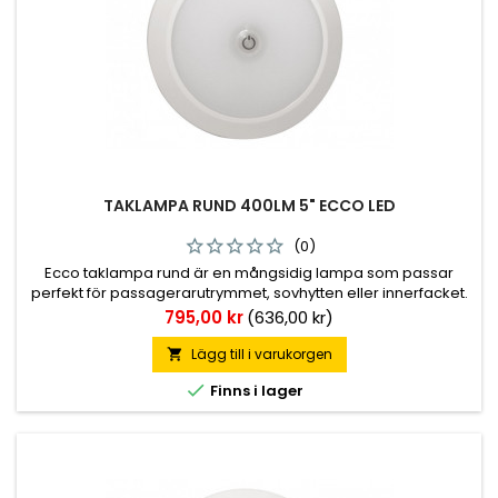
TAKLAMPA RUND 400LM 5" ECCO LED
(0)
Ecco taklampa rund är en mångsidig lampa som passar
perfekt för passagerarutrymmet, sovhytten eller innerfacket.
✔ CE &amp; ROHS
Pris
795,00 kr
(636,00 kr)
Lägg till i varukorgen


Finns i lager