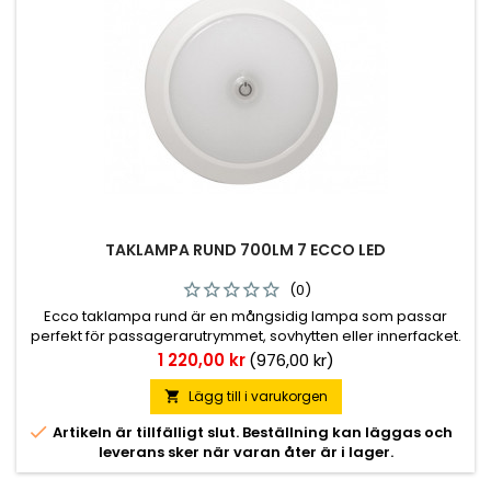
TAKLAMPA RUND 700LM 7 ECCO LED
(0)
Ecco taklampa rund är en mångsidig lampa som passar
perfekt för passagerarutrymmet, sovhytten eller innerfacket.
✔ CE &amp; ROHS
Pris
1 220,00 kr
(976,00 kr)
Lägg till i varukorgen


Artikeln är tillfälligt slut. Beställning kan läggas och
leverans sker när varan åter är i lager.