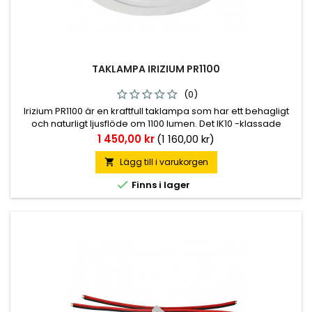
TAKLAMPA IRIZIUM PR1100
(0)
Irizium PR1100 är en kraftfull taklampa som har ett behagligt
och naturligt ljusflöde om 1100 lumen. Det IK10 -klassade
lamphuset är tillverkat av högpresterande plast av industriell
Pris
1 450,00 kr
(1 160,00 kr)
hållfasthet och har utformats för att garantera optimal
slaghållfasthet. IP67. * PR1100 IR (art. nummer 33.4
Lägg till i varukorgen


Finns i lager