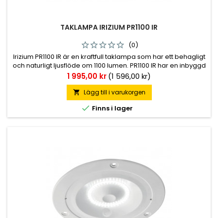
TAKLAMPA IRIZIUM PR1100 IR
(0)
Irizium PR1100 IR är en kraftfull taklampa som har ett behagligt
och naturligt ljusflöde om 1100 lumen. PR1100 IR har en inbyggd
infraröd sensor som är kalibrerad för att fungera i alla typer
Pris
1 995,00 kr
(1 596,00 kr)
av fordon inklusive de under kontrollerade temperaturer ner
till -35°C. Det IK10 -klassade lamphuse
Lägg till i varukorgen


Finns i lager