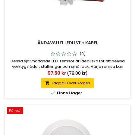
ÄNDAVSLUT LEDLIST + KABEL
(0)
Dessa självhäftande LED-remsor är idealiska för att belysa
verktygslådor, ställningar och små fack. Varje remsa kan
skarvas var tredje lysdiod och förkonfigurerade längder
Pris
97,50 kr
(78,00 kr)
levereras med ledningsledningar i varje ände så att flera
enheter enkelt kan kopplas samman. ✔ CE &amp; ROHS
Lägg till i varukorgen


Finns i lager
På rea!