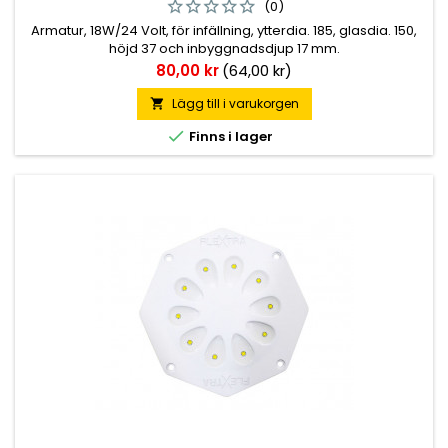
(0)
Armatur, 18W/24 Volt, för infällning, ytterdia. 185, glasdia. 150,
höjd 37 och inbyggnadsdjup 17 mm.
Pris
80,00 kr
(64,00 kr)
Lägg till i varukorgen


Finns i lager