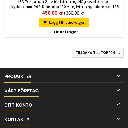
LED Taklampa 24 V för infällning. Hög kvalitet med
skyddsklass IP67. Diameter 180 mm, infällningsdiameter 145
mm, inbyggnadsdjup 17 mm. CC-mått monteringshål 160 mm.
Pris
450,00 kr
(360,00 kr)
Lägg till i varukorgen


Finns i lager
TILLBAKA TILL TOPPEN


PRODUKTER

VÅRT FÖRETAG

DITT KONTO

KONTAKTA