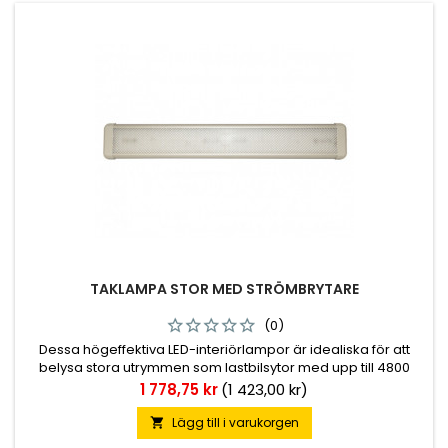
TAKLAMPA STOR MED STRÖMBRYTARE
(0)
Dessa högeffektiva LED-interiörlampor är idealiska för att
belysa stora utrymmen som lastbilsytor med upp till 4800
lumen ljusintensitet. Varje modell fungerar på 12 eller 24 V-
Pris
1 778,75 kr
(1 423,00 kr)
system och ytmonteras med dolda fästelement. ✔ CE &amp;
ROHS
Lägg till i varukorgen
