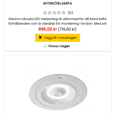
INTERIÖRLAMPA
(0)
Denna robusta LED-belysning är utformad för att klara tuffa
förhållanden och är idealisk för montering i fordon. Med sin
slimmade design passar den perfekt för infällnadsmontage
Pris
895,00 kr
(716,00 kr)
och tål påverkan från godsstöttor och andra påfrestningar.
Den kraftfulla ljusstyrkan och breda ljusspridningen säkerställ
Lägg till i varukorgen


Finns i lager