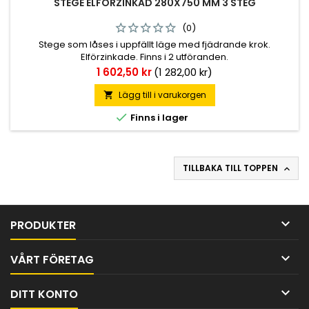
STEGE ELFÖRZINKAD 280X750 MM 3 STEG
(0)
Stege som låses i uppfällt läge med fjädrande krok.
Elförzinkade. Finns i 2 utföranden.
Pris
1 602,50 kr
(1 282,00 kr)
Lägg till i varukorgen


Finns i lager
TILLBAKA TILL TOPPEN


PRODUKTER

VÅRT FÖRETAG

DITT KONTO