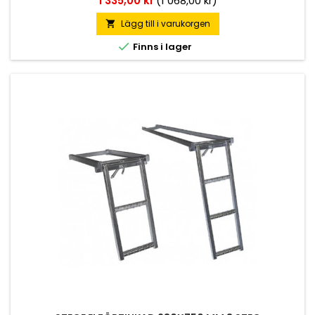
1 335,00 kr
(1 068,00 kr)
Lägg till i varukorgen


Finns i lager