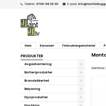
Telefon:
0709-68 03 00
E-post:
info@lantlivikug
Hem
Karosseri
Förbrukningsmaterial
P
Monta
PRODUKTER
Avgashantering
Det finns
Batteriprodukter
Brandsäkerhet
Belysning
Djurprodukter
Elartiklar