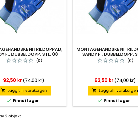
GEHANDSKE NITRILDOPPAD,
MONTAGEHANDSKE NITRILD
Y F., DUBBELDOPP. STL. 08
SANDY F., DUBBELDOPP. ST
(0)
(0)
Pris
Pris
92,50 kr
(74,00 kr)
92,50 kr
(74,00 kr)
Lägg till i varukorgen
Lägg till i varukorge




Finns i lager
Finns i lager
 av 2 objekt