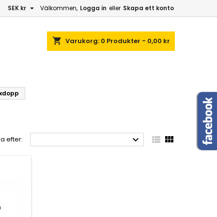

SEK kr
Välkommen,
Logga in
eller
Skapa ett konto
shopping_cart
Varukorg:
0
Produkter - 0,00 kr
2xdopp



a efter: