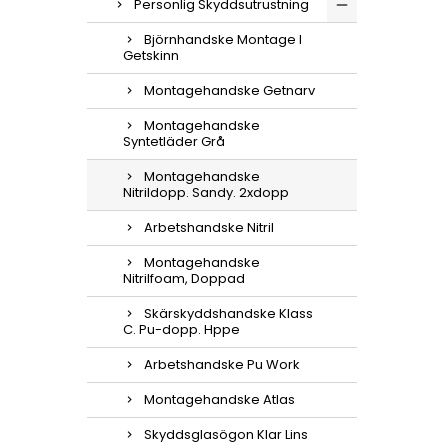
Personlig Skyddsutrustning
Björnhandske Montage I
Getskinn
Montagehandske Getnarv
Montagehandske
Syntetläder Grå
Montagehandske
Nitrildopp. Sandy. 2xdopp
Arbetshandske Nitril
Montagehandske
Nitrilfoam, Doppad
Skärskyddshandske Klass
C. Pu-dopp. Hppe
Arbetshandske Pu Work
Montagehandske Atlas
Skyddsglasögon Klar Lins