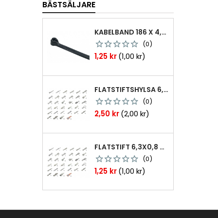
BÄSTSÄLJARE
KABELBAND 186 X 4,8MM TY25MX TY-RAP SVARTA 1000 ST
(0)
Pris
1,25 kr
(1,00 kr)
FLATSTIFTSHYLSA 6,3X0,8 1,0-2,5 MM² 100ST NABB
(0)
Pris
2,50 kr
(2,00 kr)
FLATSTIFT 6,3X0,8 M. NABB 1,0-2,5 MM2 100ST
(0)
Pris
1,25 kr
(1,00 kr)