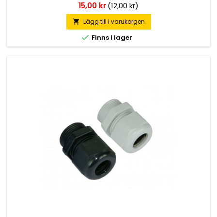
Pris
15,00 kr
(12,00 kr)
Lägg till i varukorgen


Finns i lager