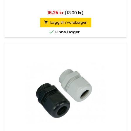
Pris
16,25 kr
(13,00 kr)
Lägg till i varukorgen


Finns i lager