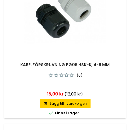
KABELFÖRSKRUVNING PG09 HSK-K, 4-8 MM
(0)
Pris
15,00 kr
(12,00 kr)
Lägg till i varukorgen


Finns i lager