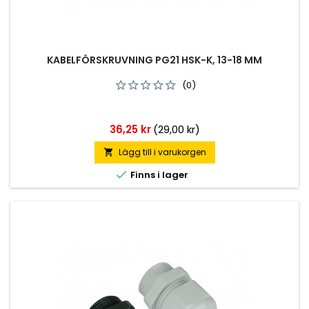
KABELFÖRSKRUVNING PG21 HSK-K, 13-18 MM
(0)
Pris
36,25 kr
(29,00 kr)
Lägg till i varukorgen


Finns i lager