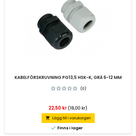
KABELFÖRSKRUVNING PG13,5 HSK-K, GRÅ 6-12 MM
(0)
Pris
22,50 kr
(18,00 kr)
Lägg till i varukorgen


Finns i lager