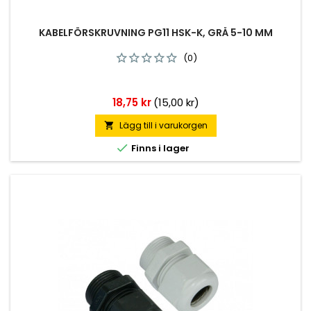
KABELFÖRSKRUVNING PG11 HSK-K, GRÅ 5-10 MM
(0)
Pris
18,75 kr
(15,00 kr)
Lägg till i varukorgen


Finns i lager