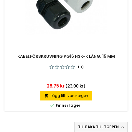
KABELFÖRSKRUVNING PG16 HSK-K LÅNG, 15 MM
(0)
Pris
28,75 kr
(23,00 kr)
Lägg till i varukorgen


Finns i lager
TILLBAKA TILL TOPPEN
