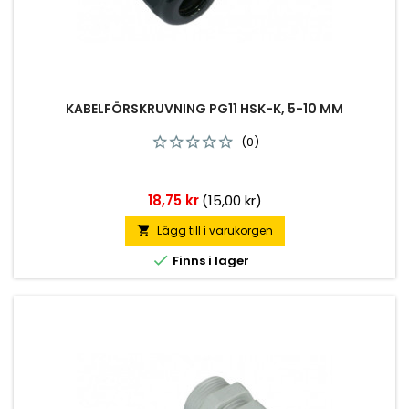
KABELFÖRSKRUVNING PG11 HSK-K, 5-10 MM
(0)
Pris
18,75 kr
(15,00 kr)
Lägg till i varukorgen


Finns i lager