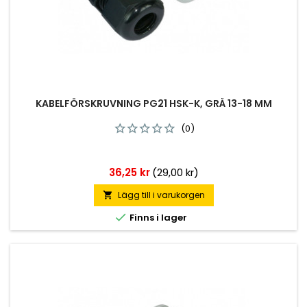
KABELFÖRSKRUVNING PG21 HSK-K, GRÅ 13-18 MM
(0)
Pris
36,25 kr
(29,00 kr)
Lägg till i varukorgen


Finns i lager