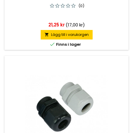
(0)
Pris
21,25 kr
(17,00 kr)
Lägg till i varukorgen


Finns i lager