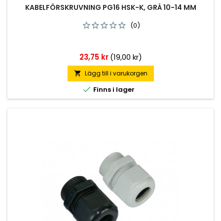
KABELFÖRSKRUVNING PG16 HSK-K, GRÅ 10-14 MM
(0)
Pris
23,75 kr
(19,00 kr)
Lägg till i varukorgen


Finns i lager