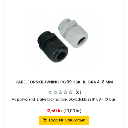
KABELFÖRSKRUVNING PG09 HSK-K, GRÅ 4-8 MM
(0)
Av polyamid, självslocknande. Skyddsklass IP 68 - 10 bar.
Pris
12,50 kr
(10,00 kr)
Lägg till i varukorgen
