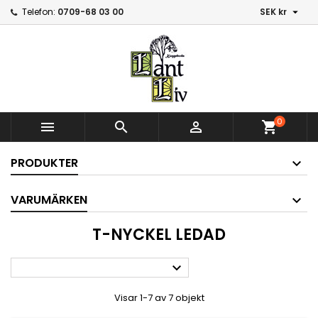

Telefon:
0709-68 03 00
SEK kr
0



shopping_cart
PRODUKTER
VARUMÄRKEN
T-NYCKEL LEDAD

Visar 1-7 av 7 objekt