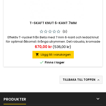
T-SKAFT KNUT 6-KANT 7MM
(0)
Effektiv T-nyckel från Beta med 7 mm 6-kant och ledad knut
för optimal åtkomst i trånga utrymmen. Det robusta, kromade
stålet och den ergonomiska T-formen ger maximal
Pris
670,00 kr
(536,00 kr)
hävstångseffekt och precision vid skruvning. Ett professionellt
handverktyg med en total längd på 425 mm för krävande
Lägg till i varukorgen

mekaniska arbeten.

Finns i lager
TILLBAKA TILL TOPPEN


PRODUKTER