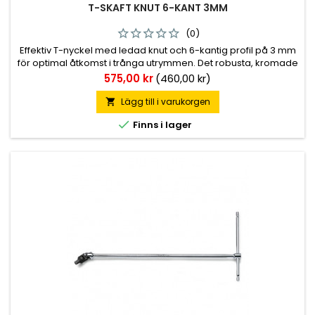
T-SKAFT KNUT 6-KANT 3MM
(0)
Effektiv T-nyckel med ledad knut och 6-kantig profil på 3 mm
för optimal åtkomst i trånga utrymmen. Det robusta, kromade
utförandet med en längd på 395 mm ger utmärkt
Pris
575,00 kr
(460,00 kr)
hävstångseffekt och precision vid skruvning. Ett professionellt
handverktyg från Beta som kombinerar hållbarhet med hög
Lägg till i varukorgen

ergonomi.

Finns i lager