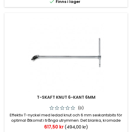

Finns i lager
T-SKAFT KNUT 6-KANT 6MM
(0)
Effektiv T-nyckel med ledad knut och 6 mm sexkantsbits för
optimal åtkomst i trånga utrymmen. Det blanka, kromade
utförandet och den ergonomiska T-formen ger maximal
Pris
617,50 kr
(494,00 kr)
hävstångseffekt och precision vid arbete med insexskruvar.