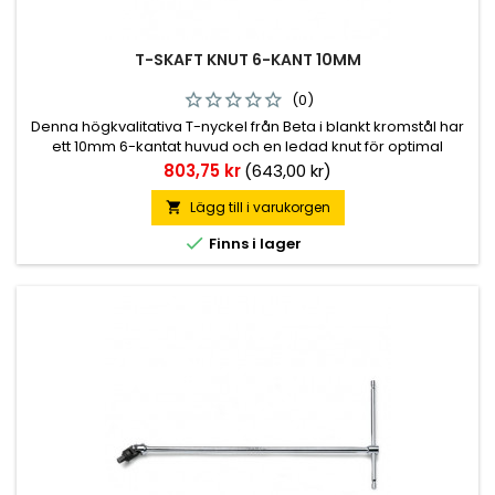
T-SKAFT KNUT 6-KANT 10MM
(0)
Denna högkvalitativa T-nyckel från Beta i blankt kromstål har
ett 10mm 6-kantat huvud och en ledad knut för optimal
åtkomst i trånga utrymmen. Det ergonomiska T-skaftet ger
Pris
803,75 kr
(643,00 kr)
utmärkt hävstångseffekt och kontroll vid skruvning i både bil-
och maskinverkstäder.
Lägg till i varukorgen


Finns i lager