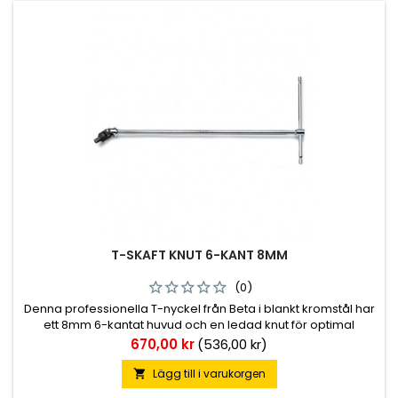
T-SKAFT KNUT 6-KANT 8MM
(0)
Denna professionella T-nyckel från Beta i blankt kromstål har
ett 8mm 6-kantat huvud och en ledad knut för optimal
åtkomst i trånga utrymmen. Det ergonomiska T-skaftet ger
Pris
670,00 kr
(536,00 kr)
ett utmärkt grepp och maximal hävstångseffekt vid skruvning
i både bil- och maskinverktyg.
Lägg till i varukorgen
