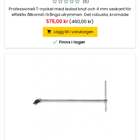
(0)
Professionell T-nyckel med ledad knut och 4 mm sexkant för
effektiv åtkomst i trånga utrymmen. Det robusta, kromade
stålet och den ergonomiska T-formade designen ger
Pris
575,00 kr
(460,00 kr)
maximal hävstångseffekt och stabilitet vid arbete med
insexskruvar. Verktyget har en total längd på 395 mm för
Lägg till i varukorgen

optimal precision.

Finns i lager