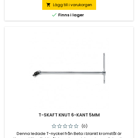
Ett professionellt handverktyg från Beta med hög hållfasthet
Lägg till i varukorgen

för krävande mekaniskt arbete.

Finns i lager
T-SKAFT KNUT 6-KANT 5MM
(0)
Denna ledade T-nyckel från Beta i blankt kromstål är