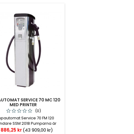
UTOMAT SERVICE 70 MC 120
MED PRINTER
(0)
pautomat Service 70 FM 120
ndare SSM 2018 Pumparna är
gnade för att få en kompakt
s
 886,25 kr
(43 909,00 kr)