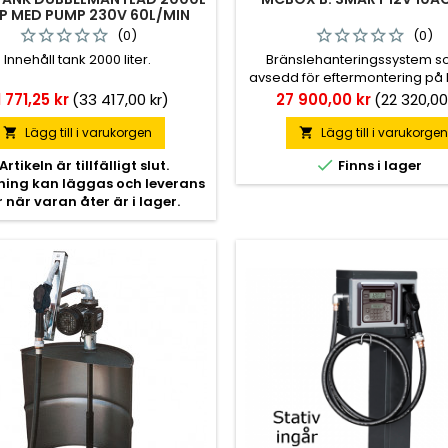
 MED PUMP 230V 60L/MIN
(0)
(0)
Innehåll tank 2000 liter.
Bränslehanteringssystem s
avsedd för eftermontering på b
dieselautomat.
is
Pris
 771,25 kr
(33 417,00 kr)
27 900,00 kr
(22 320,00
Lägg till i varukorgen
Lägg till i varukorge



Artikeln är tillfälligt slut.
Finns i lager
lning kan läggas och leverans
r när varan åter är i lager.