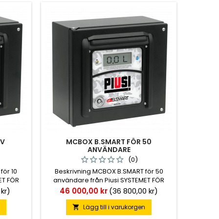
NV
MCBOX B.SMART FÖR 50
ANVÄNDARE
(0)
för 10
Beskrivning MCBOX B.SMART för 50
ET FÖR
användare från Piusi SYSTEMET FÖR
VAKNING
BRÄNSLEHANTERING OCH ÖVERVAKNING
Pris
 kr)
46 000,00 kr
(36 800,00 kr)
nya
MCBOX B.SMART är den nya
avancerade mode
n
Lägg till i varukorgen
