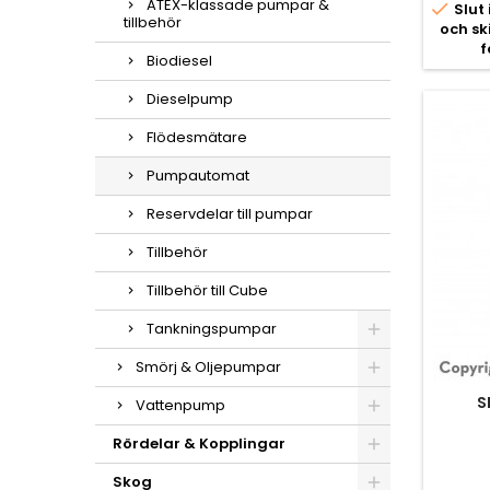
ATEX-klassade pumpar &

Slut 
tillbehör
och s
f
Biodiesel
Dieselpump
Flödesmätare
Pumpautomat
Reservdelar till pumpar
Tillbehör
Tillbehör till Cube
Tankningspumpar
Smörj & Oljepumpar
S
Vattenpump
Rördelar & Kopplingar
Skog