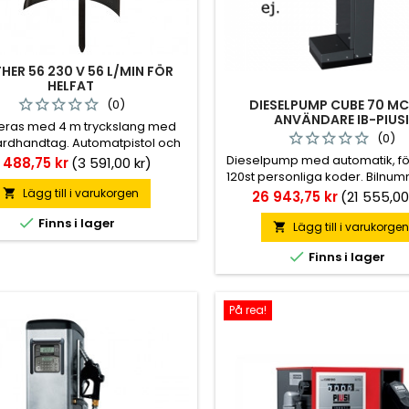
HER 56 230 V 56 L/MIN FÖR
HELFAT
DIESELPUMP CUBE 70 MC
(0)
ANVÄNDARE IB-PIUSI
eras med 4 m tryckslang med
(0)
rdhandtag. Automatpistol och
 är tillbehör. Handtag: Manuell
Dieselpump med automatik, för 
is
 488,75 kr
(3 591,00 kr)
are: Tillval Slanglängd: 4 m
120st personliga koder. Bilnu
körda kilometer kan registre
Lägg till i varukorgen
Pris

26 943,75 kr
(21 555,00
varje användares literuttag, da

Finns i lager
samt totala uttag visas
Lägg till i varukorge


Finns i lager
På rea!