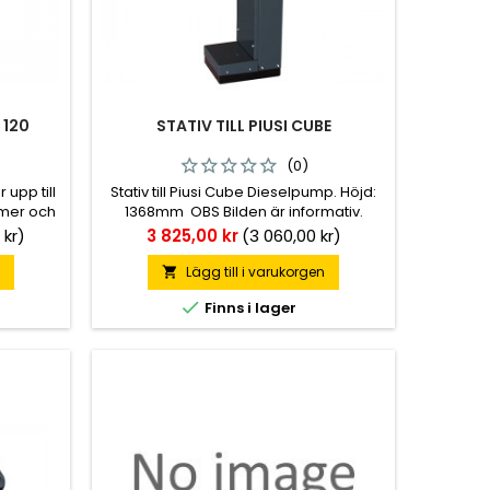
 120
STATIV TILL PIUSI CUBE
(0)
upp till
Stativ till Piusi Cube Dieselpump. Höjd:
mmer och
1368mm OBS Bilden är informativ.
ras där
Pris
 kr)
3 825,00 kr
(3 060,00 kr)
tum, tid
.
n
Lägg till i varukorgen


Finns i lager