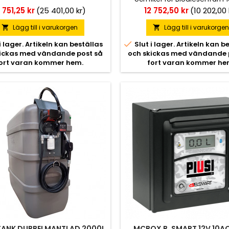
Pumpsats för biodiesel kan 
is
Pris
 751,25 kr
(25 401,00 kr)
12 752,50 kr
(10 202,00 
installeras i alla situatione
nedgrävda eller mobila t
Lägg till i varukorgen
Lägg till i varukorge



i lager. Artikeln kan beställas
Slut i lager. Artikeln kan b
kickas med vändande post så
och skickas med vändande 
ort varan kommer hem.
fort varan kommer he
TANK DUBBELMANTLAD 2000L
MCBOX B. SMART 12V 10A