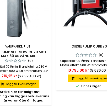
DIESELPUMP CUBE 90
VARUMÄRKE:
PIUSI
LPUMP SELF SERVICE 70 MC F
(0)
MAX 80 ANVÄNDARE
(0)
Kapacitet: 90 l/min El anslutnin
Motor effekt: 500 W Strömförb
tet 70 l/min El anslutning 230 V
4,9 A Anslut in/ut: 1" Slang avt
Pris
10 795,00 kr
(8 636,00 
ffekt: 900 W Strömförbrukn. 4,2
Mått LxBxH: 400x400x460 mm Vik
ut in/ut 1 1/2" Slang avtapp 4 m
s
 216,25 kr
(27 373,00 kr)
Lägg till i varukorge

BxH: 1478x488x400 mm Vikt: 67 kg
Lägg till i varukorgen


Finns i lager
Artikeln är tillfälligt slut.
lning kan läggas och leverans
r när varan åter är i lager.