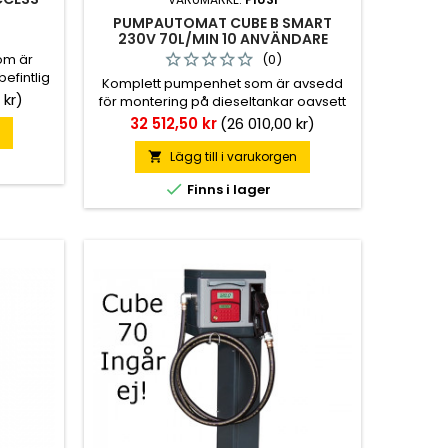
PUMPAUTOMAT CUBE B SMART
230V 70L/MIN 10 ANVÄNDARE
om är
(0)
efintlig
Komplett pumpenhet som är avsedd
 kr)
för montering på dieseltankar oavsett
storlek. Hantera användare (förare) på
Pris
32 512,50 kr
(26 010,00 kr)
n
en eller flera tankanläggningar och
transaktioner. Inkluderar allt som
Lägg till i varukorgen

behövs för att komma igång. Som

Finns i lager
användare startar man pumpen enkelt
via mobiltelefonens B.smart app som
registrerar varje transaktion direkt i
molnet.