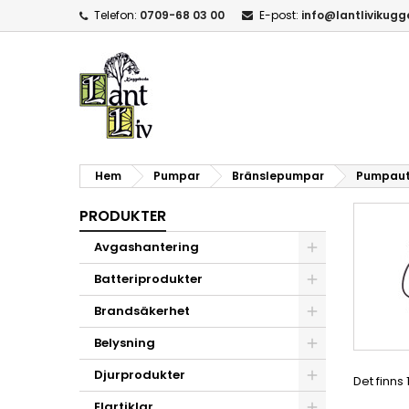
Telefon:
0709-68 03 00
E-post:
info@lantlivikug
Hem
Pumpar
Bränslepumpar
Pumpau
PRODUKTER
Avgashantering
Batteriprodukter
Brandsäkerhet
Belysning
Djurprodukter
Det finns
Elartiklar