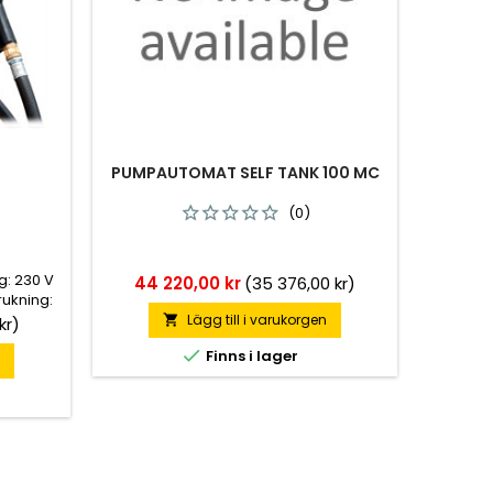
PUMPAUTOMAT SELF TANK 100 MC
(0)
g: 230 V
Pris
44 220,00 kr
(35 376,00 kr)
rukning:
app: 4 m
Lägg till i varukorgen

kr)
t: 21 kg

Finns i lager
n