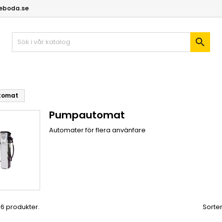
geboda.se

tomat
Pumpautomat
Automater för flera använfare
 16 produkter.
Sorter