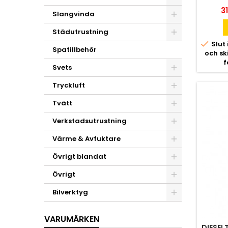
Pr
31
Slangvinda
Städutrustning

Slut 
Spatillbehör
och s
f
Svets
Tryckluft
Tvätt
Verkstadsutrustning
Värme & Avfuktare
Övrigt blandat
Övrigt
Bilverktyg
VARUMÄRKEN
DIESEL