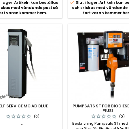

i lager. Artikeln kan beställas
Slut i lager. Artikeln kan b
kickas med vändande post så
och skickas med vändande 
ort varan kommer hem.
fort varan kommer he
ELF SERVICE MC AD BLUE
PUMPSATS ST FÖR BIODIESE
PIUSI
(0)
(0)
...
Beskrivning Pumpsats ST med
och filter för Biodiesel från P