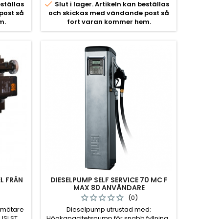

eställas
Slut i lager. Artikeln kan beställas
post så
och skickas med vändande post så
m.
fort varan kommer hem.
L FRÅN
DIESELPUMP SELF SERVICE 70 MC F
MAX 80 ANVÄNDARE
(0)
 mätare
Dieselpump utrustad med:
IUSI ST
Högkapacitetspump för snabb fyllning