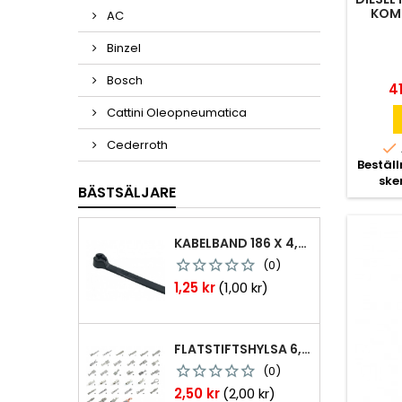
KOMP
AC
Binzel
Bosch
Pr
41
Cattini Oleopneumatica
Cederroth

Bestäl
ske
BÄSTSÄLJARE
KABELBAND 186 X 4,8MM TY25MX TY-RAP SVARTA 1000 ST
(0)
Pris
1,25 kr
(1,00 kr)
FLATSTIFTSHYLSA 6,3X0,8 1,0-2,5 MM² 100ST NABB
(0)
Pris
2,50 kr
(2,00 kr)