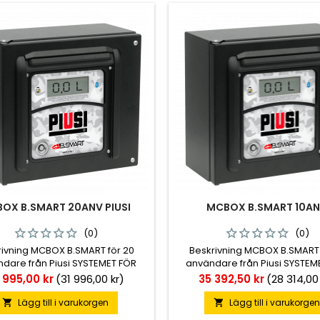
OX B.SMART 20ANV PIUSI
MCBOX B.SMART 10A
(0)
(0)
rivning MCBOX B.SMART för 20
Beskrivning MCBOX B.SMART 
dare från Piusi SYSTEMET FÖR
användare från Piusi SYSTEM
EHANTERING OCH ÖVERVAKNING
BRÄNSLEHANTERING OCH ÖVER
s
Pris
 995,00 kr
(31 996,00 kr)
35 392,50 kr
(28 314,00
CBOX B.SMART är den nya
MCBOX B.SMART är den 
avancerade mode
avancerade mode
Lägg till i varukorgen
Lägg till i varukorge

