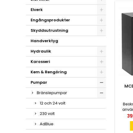
Elverk
Engångsprodukter
Skyddsutrustning
Handverktyg
Hydraulik
Karosseri
Kem & Rengöring
Pumpar
MCB
Bränslepumpar
12 och 24 volt
Besk
använ
230 volt
BRÄNSL
Pri
39
M
AdBlue