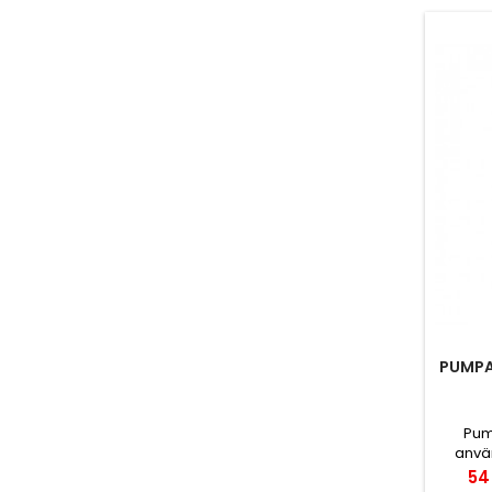
PUMPA
Pum
anvä
desi
Pri
54