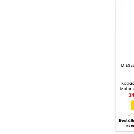
DIESE
Kapaci
Motor e
A Ansl
Pri
34
Mått Lx

Bestäl
ske