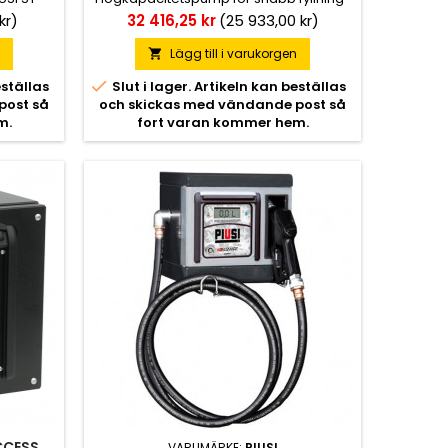
enkelt
Dieselmätare med hög precision.
Pris
kr)
32 416,25 kr
(25 933,00 kr)
r med
Vattenabsorptionsfilter, som kan
ank
monteras både inut
n
Lägg till i varukorgen


eställas
Slut i lager. Artikeln kan beställas
post så
och skickas med vändande post så
m.
fort varan kommer hem.
CCESS
VARUMÄRKE:
PIUSI