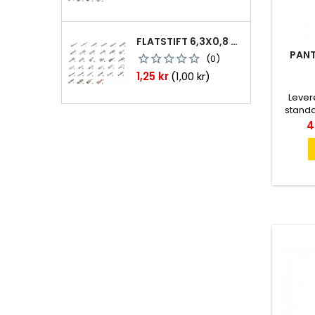
FLATSTIFT 6,3X0,8 M. NABB 1,0-2,5 MM2 100ST
PANT
(0)
Pris
1,25 kr
(1,00 kr)
Lever
standa
mätare
Pr
4
Mät