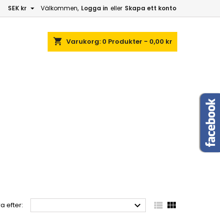

SEK kr
Välkommen,
Logga in
eller
Skapa ett konto
shopping_cart
Varukorg:
0
Produkter - 0,00 kr



a efter: