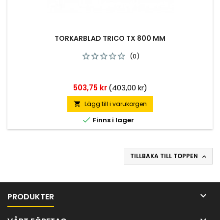
TORKARBLAD TRICO TX 800 MM
(0)
Pris
503,75 kr
(403,00 kr)
Lägg till i varukorgen


Finns i lager
TILLBAKA TILL TOPPEN


PRODUKTER