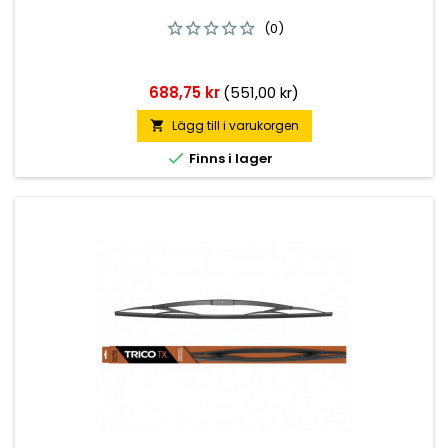
(0)
Pris
688,75 kr
(551,00 kr)
Lägg till i varukorgen


Finns i lager