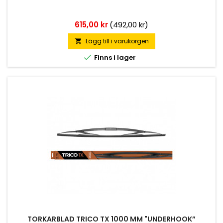
Pris
615,00 kr
(492,00 kr)
Lägg till i varukorgen


Finns i lager
TORKARBLAD TRICO TX 1000 MM "UNDERHOOK”