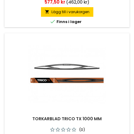
Pris
577,50 kr
(462,00 kr)
Lägg till i varukorgen


Finns i lager
TORKARBLAD TRICO TX 1000 MM
(0)