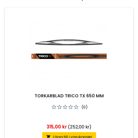
TORKARBLAD TRICO TX 650 MM
(0)
Pris
315,00 kr
(252,00 kr)
Lägg till i varukorgen
