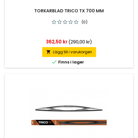
TORKARBLAD TRICO TX 700 MM
(0)
Pris
362,50 kr
(290,00 kr)
Lägg till i varukorgen


Finns i lager