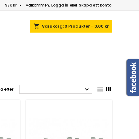

SEK kr
Välkommen,
Logga in
eller
Skapa ett konto
shopping_cart
Varukorg:
0
Produkter - 0,00 kr



a efter: