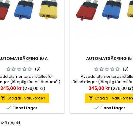
AUTOMATSÄKRING 10 A
AUTOMATSÄKRING 15
(0)
(0)
edd att monteras istället för
Avsedd att monteras iställe
ringar (lämplig för teständamål).
flatsäkringar (lämplig för test
ringen löst ut ska den svalna 30
När säkringen löst ut ska den 
Pris
Pris
345,00 kr
(276,00 kr)
345,00 kr
(276,00 kr
er, därefter kan den användas
sekunder, därefter kan den 
på nytt.
på nytt.
Lägg till i varukorgen
Lägg till i varukorge




Finns i lager
Finns i lager
 av 3 objekt