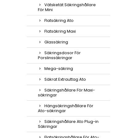
Vätsketät Säkringshållare
För Mini
Flatsäkring Ato
Flatsäkring Maxi
Glassäkring
Säkringsdosor För
Porslinssäkringar
Mega-säkring
Säkrat Extrauttag Ato
Säkringshållare För Maxi-
säkringar
Hängsäkringshållare För
Ato-säkringar
Säkringshållare Ato Plug-in
Säkringar
Flatsäkringshållare För Ato-