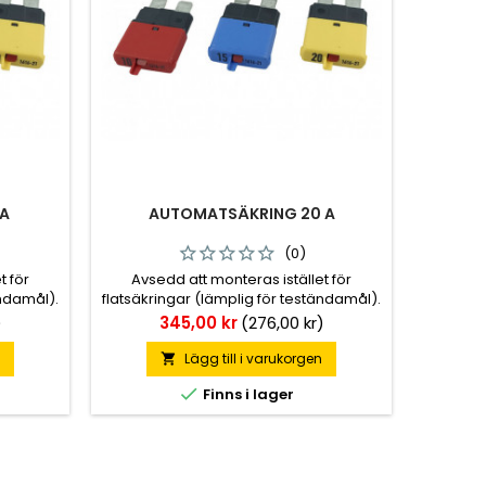
 A
AUTOMATSÄKRING 20 A
(0)
t för
Avsedd att monteras istället för
ändamål).
flatsäkringar (lämplig för teständamål).
svalna 30
När säkringen löst ut ska den svalna 30
Pris
)
345,00 kr
(276,00 kr)
användas
sekunder, därefter kan den användas
på nytt.
n
Lägg till i varukorgen


Finns i lager