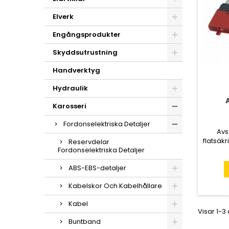
Elverk
Engångsprodukter
Skyddsutrustning
Handverktyg
Hydraulik
Karosseri
Fordonselektriska Detaljer
Avs
flatsäk
Reservdelar
När säk
Fordonselektriska Detaljer
sekund
ABS-EBS-detaljer
Kabelskor Och Kabelhållare
Kabel
Visar 1-3
Buntband