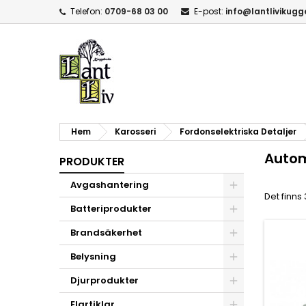
Telefon:
0709-68 03 00
E-post:
info@lantlivikug
Hem
Karosseri
Fordonselektriska Detaljer
Autom
PRODUKTER
Avgashantering
Det finns
Batteriprodukter
Brandsäkerhet
Belysning
Djurprodukter
Elartiklar