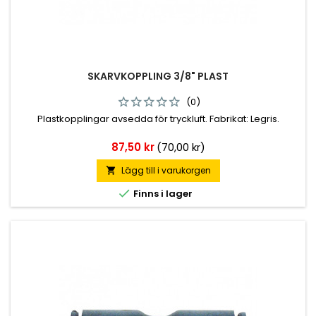
SKARVKOPPLING 3/8" PLAST
(0)
Plastkopplingar avsedda för tryckluft. Fabrikat: Legris.
Pris
87,50 kr
(70,00 kr)
Lägg till i varukorgen


Finns i lager