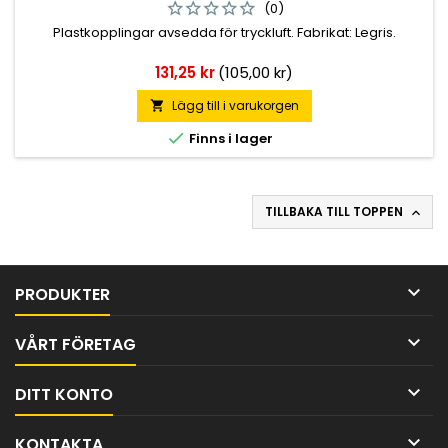
(0)
Plastkopplingar avsedda för tryckluft. Fabrikat: Legris.
Pris
131,25 kr
(105,00 kr)
Lägg till i varukorgen


Finns i lager
TILLBAKA TILL TOPPEN


PRODUKTER

VÅRT FÖRETAG

DITT KONTO

KONTAKTA