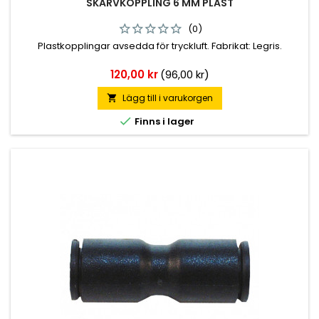
SKARVKOPPLING 6 MM PLAST
(0)
Plastkopplingar avsedda för tryckluft. Fabrikat: Legris.
Pris
120,00 kr
(96,00 kr)
Lägg till i varukorgen


Finns i lager