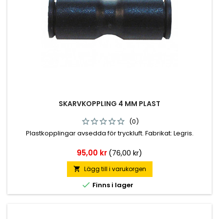
SKARVKOPPLING 4 MM PLAST
(0)
Plastkopplingar avsedda för tryckluft. Fabrikat: Legris.
Pris
95,00 kr
(76,00 kr)
Lägg till i varukorgen


Finns i lager