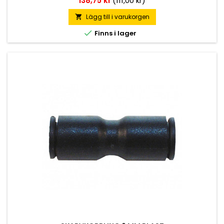
138,75 kr
(111,00 kr)
Lägg till i varukorgen


Finns i lager