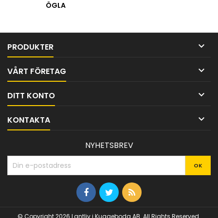
ÖGLA

PRODUKTER

VÅRT FÖRETAG

DITT KONTO

KONTAKTA
NYHETSBREV
© Copyright 2026 Lantliv i Kuggeboda AB. All Rights Reserved.