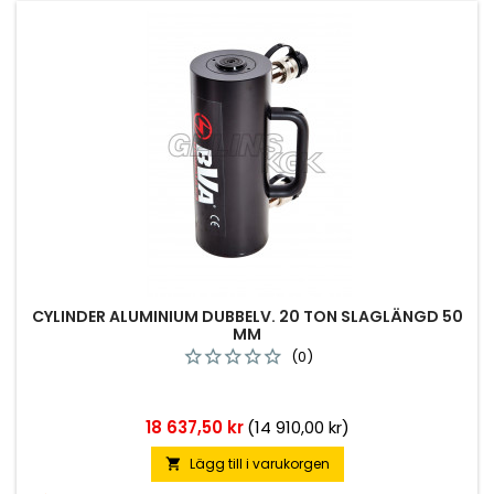
CYLINDER ALUMINIUM DUBBELV. 20 TON SLAGLÄNGD 50
MM
(0)
Pris
18 637,50 kr
(14 910,00 kr)
Lägg till i varukorgen
