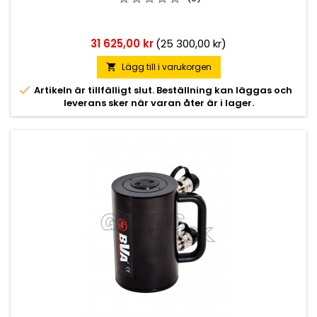
Pris
31 625,00 kr
(25 300,00 kr)
Lägg till i varukorgen


Artikeln är tillfälligt slut. Beställning kan läggas och
leverans sker när varan åter är i lager.