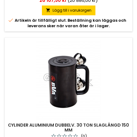
26 107,50 kr
(20 886,00 kr)
Lägg till i varukorgen


Artikeln är tillfälligt slut. Beställning kan läggas och
leverans sker när varan åter är i lager.
CYLINDER ALUMINIUM DUBBELV. 30 TON SLAGLÄNGD 150
MM
(0)