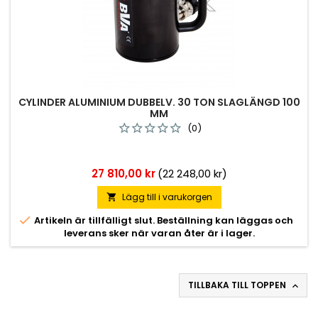
CYLINDER ALUMINIUM DUBBELV. 30 TON SLAGLÄNGD 100
MM
(0)
Pris
27 810,00 kr
(22 248,00 kr)
Lägg till i varukorgen


Artikeln är tillfälligt slut. Beställning kan läggas och
leverans sker när varan åter är i lager.
TILLBAKA TILL TOPPEN
