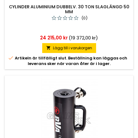
CYLINDER ALUMINIUM DUBBELV. 30 TON SLAGLÄNGD 50
MM
(0)
Pris
24 215,00 kr
(19 372,00 kr)
Lägg till i varukorgen


Artikeln är tillfälligt slut. Beställning kan läggas och
leverans sker när varan åter är i lager.