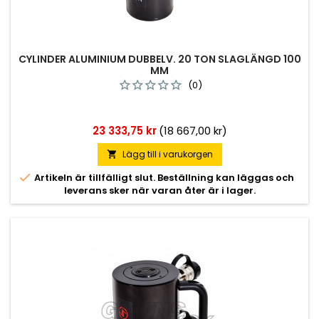
CYLINDER ALUMINIUM DUBBELV. 20 TON SLAGLÄNGD 100
MM
(0)
Pris
23 333,75 kr
(18 667,00 kr)
Lägg till i varukorgen


Artikeln är tillfälligt slut. Beställning kan läggas och
leverans sker när varan åter är i lager.