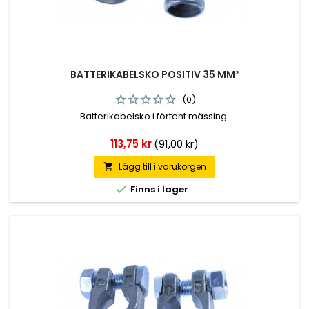
BATTERIKABELSKO POSITIV 35 MM²
(0)
Batterikabelsko i förtent mässing.
Pris
113,75 kr
(91,00 kr)
Lägg till i varukorgen


Finns i lager