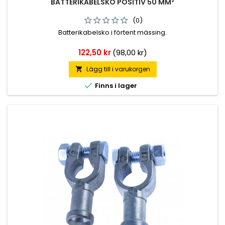
BATTERIKABELSKO POSITIV 50 MM²
(0)
Batterikabelsko i förtent mässing.
Pris
122,50 kr
(98,00 kr)
Lägg till i varukorgen


Finns i lager