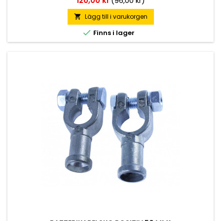
120,00 kr
(96,00 kr)
Lägg till i varukorgen


Finns i lager