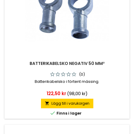
BATTERIKABELSKO NEGATIV 50 MM²
(0)
Batterikabelsko i förtent mässing.
Pris
122,50 kr
(98,00 kr)
Lägg till i varukorgen


Finns i lager