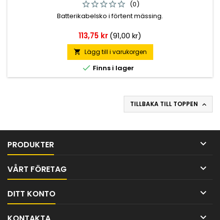
(0)
Batterikabelsko i förtent mässing.
Pris
113,75 kr
(91,00 kr)
Lägg till i varukorgen


Finns i lager
TILLBAKA TILL TOPPEN


PRODUKTER

VÅRT FÖRETAG

DITT KONTO

KONTAKTA