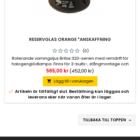
RESERVGLAS ORANGE *ANSKAFFNING
(0)
Roterande varningsljus Britax 320-serien med remdrift för
halogenglödlampa. Finns för 3-bults-, stångmontage och
även magnetfäste och plug in. Glödlampa: H1, ingår ej.
Pris
565,00 kr
(452,00 kr)
Lägg till i varukorgen


Artikeln är tillfälligt slut. Beställning kan läggas och
leverans sker när varan åter är i lager.
TILLBAKA TILL TOPPEN
