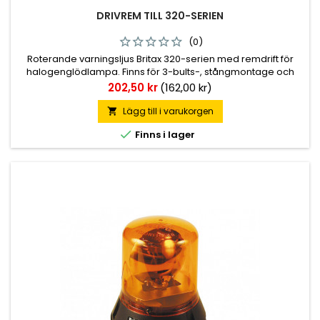
DRIVREM TILL 320-SERIEN
(0)
Roterande varningsljus Britax 320-serien med remdrift för
halogenglödlampa. Finns för 3-bults-, stångmontage och
även magnetfäste och plug in. Glödlampa: H1, ingår ej.
Pris
202,50 kr
(162,00 kr)
Lägg till i varukorgen


Finns i lager