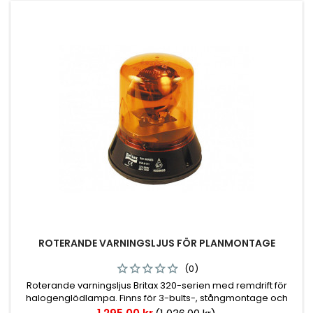
ROTERANDE VARNINGSLJUS FÖR PLANMONTAGE
(0)
Roterande varningsljus Britax 320-serien med remdrift för
halogenglödlampa. Finns för 3-bults-, stångmontage och
även magnetfäste och plug in. Glödlampa: H1, ingår ej.
Pris