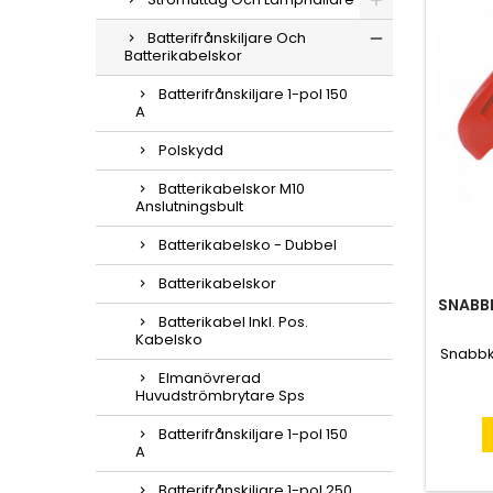
Batterifrånskiljare Och
Batterikabelskor
Batterifrånskiljare 1-pol 150
A
Polskydd
Batterikabelskor M10
Anslutningsbult
Batterikabelsko - Dubbel
Batterikabelskor
SNABBK
Batterikabel Inkl. Pos.
Kabelsko
Snabbko
Elmanövrerad
Huvudströmbrytare Sps
Batterifrånskiljare 1-pol 150
A
Batterifrånskiljare 1-pol 250