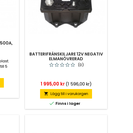
/500A,
BATTERIFRÅNSKILJARE 12V NEGATIV
ELMANÖVRERAD
plast.
(0)
ill 5
 bultar
)
Levereras
n
Pris
1 995,00 kr
(1 596,00 kr)
Lägg till i varukorgen


Finns i lager