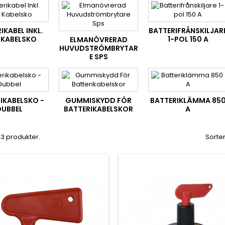
IKABEL INKL.
BATTERIFRÅNSKILJAR
 KABELSKO
1-POL 150 A
ELMANÖVRERAD
HUVUDSTRÖMBRYTAR
E SPS
IKABELSKO -
GUMMISKYDD FÖR
BATTERIKLÄMMA 85
DUBBEL
BATTERIKABELSKOR
A
 13 produkter.
Sorter