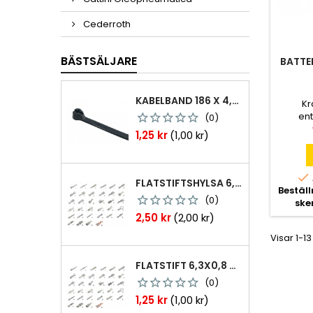
Cederroth
BÄSTSÄLJARE
BATTE
KABELBAND 186 X 4,8MM TY25MX TY-RAP SVARTA 1000 ST
Kr
ent
(0)
nöjes
Pris
1,25 kr
(1,00 kr)
indus

FLATSTIFTSHYLSA 6,3X0,8 1,0-2,5 MM² 100ST NABB
Bestäl
(0)
ske
Pris
2,50 kr
(2,00 kr)
Visar 1-13
FLATSTIFT 6,3X0,8 M. NABB 1,0-2,5 MM2 100ST
(0)
Pris
1,25 kr
(1,00 kr)