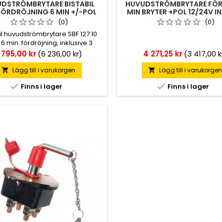
DSTRÖMBRYTARE BISTABIL
HUVUDSTRÖMBRYTARE FÖR
FÖRDRÖJNING 6 MIN +/-POL
MIN BRYTER +POL 12/24V IN
12/24V INK KABLAR
(0)
(0)
il huvudströmbrytare SBF 127:10
 min. fördröjning, inklusive 3
 kablage för enkel inkoppling.
ris
Pris
 795,00 kr
(6 236,00 kr)
4 271,25 kr
(3 417,00 k
Passar för både minus som plus
tning. Strömkapacitet: 250A
Lägg till i varukorgen
Lägg till i varukorge


erligt, 1000A under 30 sek. 2000A


Finns i lager
Finns i lager
under 5 sek.