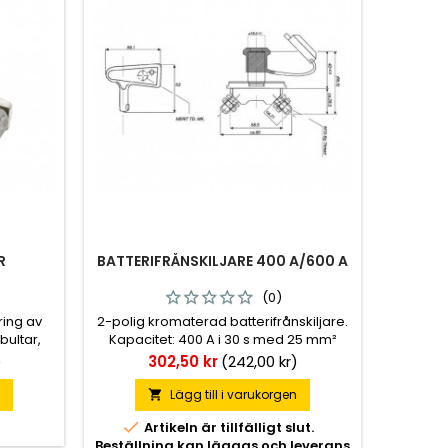
R
BATTERIFRÅNSKILJARE 400 A/600 A
(0)
ring av
2-polig kromaterad batterifrånskiljare.
bultar,
Kapacitet: 400 A i 30 s med 25 mm²
,5 mm.
kabel, 600 A i 30 s med 70 mm² kabel.
Pris
)
302,50 kr
(242,00 kr)
Bultar M10, fästhål 8,5 mm. Levereras
komplett med nyckel och dammskydd
n
Lägg till i varukorgen

av gummi.

Artikeln är tillfälligt slut.
Beställning kan läggas och leverans