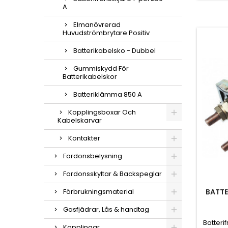
A
Elmanövrerad
Huvudströmbrytare Positiv
Batterikabelsko - Dubbel
Gummiskydd För
Batterikabelskor
Batteriklämma 850 A
Kopplingsboxar Och
Kabelskarvar
Kontakter
Fordonsbelysning
Fordonsskyltar & Backspeglar
BATTE
Förbrukningsmaterial
Gasfjädrar, Lås & handtag
Batteri
Kopplingar