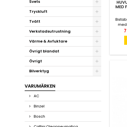
Svets
HUVU
MED 
Tryckluft
Bistab
Tvätt
med 6
meter
P
7
Verkstadsutrustning
12/24V 
bry
Värme & Avfuktare
kontinu
Övrigt blandat
Övrigt
Bilverktyg
VARUMÄRKEN
AC
Binzel
Bosch
Cattini Oleopneumatica