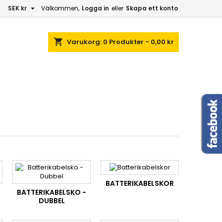

SEK kr
Välkommen,
Logga in
eller
Skapa ett konto
shopping_cart
Varukorg:
0
Produkter - 0,00 kr
BATTERIKABELSKOR
BATTERIKABELSKO -
DUBBEL