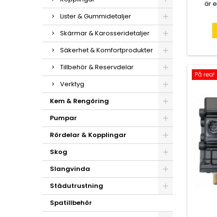
är e
kontinu
Lister & Gummidetaljer
5 sek
mm, bu
Skärmar & Karosseridetaljer
Säkerhet & Komfortprodukter
Tillbehör & Reservdelar
På rea!
Verktyg
Kem & Rengöring
Pumpar
Rördelar & Kopplingar
Skog
Slangvinda
Städutrustning
Spatillbehör