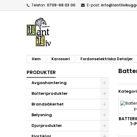
Telefon:
0709-68 03 00
E-post:
info@lantlivikug
Hem
Karosseri
Fordonselektriska Detaljer
Batte
PRODUKTER
Avgashantering
Kategori
Batteriprodukter
Brandsäkerhet
Belysning
BATTERI
1-P
Djurprodukter
Elartiklar