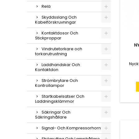
Relä
Skyddsslang Och
Kabelförskruvningar
Kontaktdosor Och
Stickproppar
NY
Vindrutetorkare och
torkarutrustning
Nycke
Laddhandskar Och
Kontaktdon
Strömbrytare Och
Kontrollampor
Startkabelsatser Och
Laddningsklämmor
Säkringar Och
Säkringshållare
Signal- Och Kompressorhorn
Strömuttag Och Lamphållare