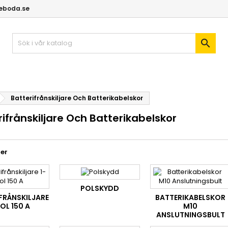
geboda.se

Batterifrånskiljare Och Batterikabelskor
rifrånskiljare Och Batterikabelskor
er
POLSKYDD
FRÅNSKILJARE
BATTERIKABELSKOR
OL 150 A
M10
ANSLUTNINGSBULT