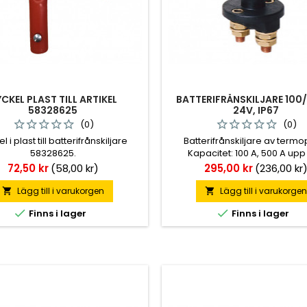
CKEL PLAST TILL ARTIKEL
BATTERIFRÅNSKILJARE 100
58328625
24V, IP67
(0)
(0)
l i plast till batterifrånskiljare
Batterifrånskiljare av termo
58328625.
Kapacitet: 100 A, 500 A upp t
sekunder. Diameter 57,5 mm,
Pris
Pris
72,50 kr
(58,00 kr)
295,00 kr
(236,00 kr
M10. CC 38 mm, fästhål 7 mm. 
med nyckel.
Lägg till i varukorgen
Lägg till i varukorge




Finns i lager
Finns i lager