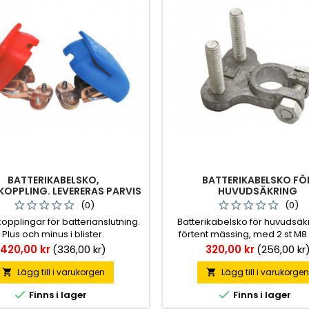
BATTERIKABELSKO,
BATTERIKABELSKO FÖ
OPPLING. LEVERERAS PARVIS
HUVUDSÄKRING
(0)
(0)
pplingar för batterianslutning.
Batterikabelsko för huvudsäk
Plus och minus i blister.
förtent mässing, med 2 st M8 
längd 31 mm. Håldiameter 17
Pris
Pris
420,00 kr
(336,00 kr)
320,00 kr
(256,00 kr
Positiv.
Lägg till i varukorgen
Lägg till i varukorge




Finns i lager
Finns i lager