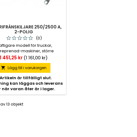
RIFRÅNSKILJARE 250/2500 A,
2-POLIG
(0)
aftigare modell för truckar,
reprenad-maskiner, större
båtar och tyngre fordon inom
Pris
1 451,25 kr
(1 161,00 kr)
trin, bryter på både plus- och
minuspol.
Lägg till i varukorgen

Artikeln är tillfälligt slut.
lning kan läggas och leverans
r när varan åter är i lager.
 av 13 objekt