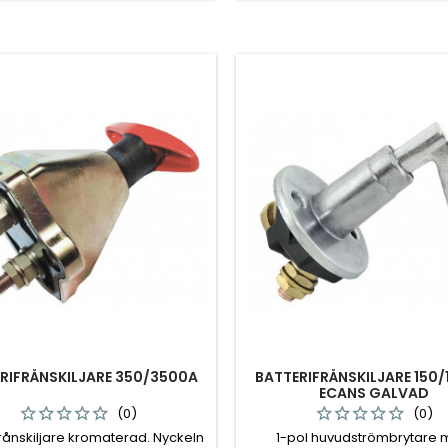
RIFRÅNSKILJARE 350/3500A
BATTERIFRÅNSKILJARE 150/
ECANS GALVAD
(0)
(0)
frånskiljare kromaterad. Nyckeln
1-pol huvudströmbrytare