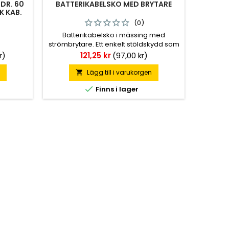
DR. 60
BATTERIKABELSKO MED BRYTARE
K KAB.
(0)
Batterikabelsko i mässing med
strömbrytare. Ett enkelt stöldskydd som
monteras på batteriets minuspol,
Pris
r)
121,25 kr
(97,00 kr)
strömmen bryts när man vrider på den
gröna ratten. Tas ratten bort helt, blir
n
Lägg till i varukorgen

det ett bra stöldskydd. Förhindrar även

Finns i lager
urladdning av batteriet. Polstorlek: 17
mm. Bult: M8. Max: 175 A.