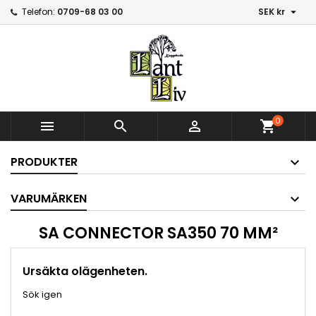

Telefon:
0709-68 03 00
SEK kr
0



shopping_cart
PRODUKTER
VARUMÄRKEN
SA CONNECTOR SA350 70 MM²
Ursäkta olägenheten.
Sök igen