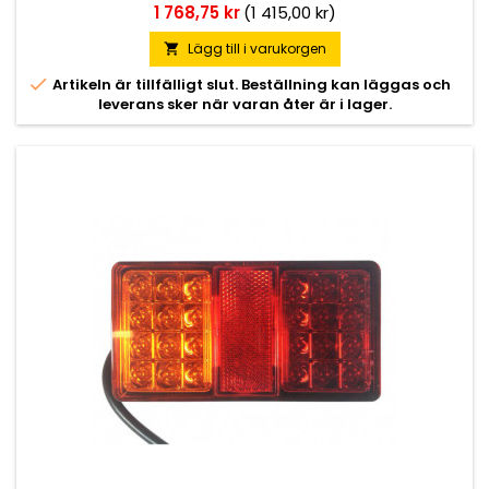
Pris
1 768,75 kr
(1 415,00 kr)
Lägg till i varukorgen


Artikeln är tillfälligt slut. Beställning kan läggas och
leverans sker när varan åter är i lager.