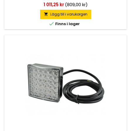
Pris
1 011,25 kr
(809,00 kr)
Lägg till i varukorgen


Finns i lager