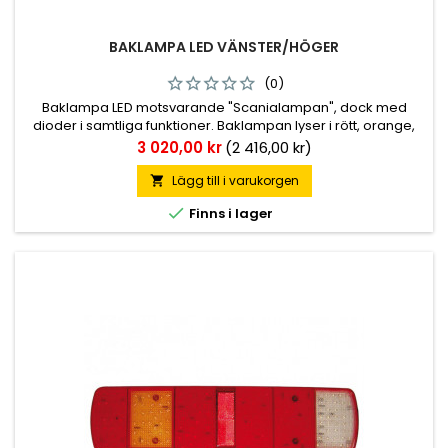
BAKLAMPA LED VÄNSTER/HÖGER
(0)
Baklampa LED motsvarande "Scanialampan", dock med
dioder i samtliga funktioner. Baklampan lyser i rött, orange,
vitt och klart sken i olika kombinationer. Finns med eller utan
Pris
3 020,00 kr
(2 416,00 kr)
skyltbelysning. Hus i ABS-plast och lins i akryl. Kabelingång i
mitten av baksidan. Totalt 197st dioder.
Lägg till i varukorgen


Finns i lager