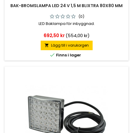
BAK-BROMSLAMPA LED 24 V 1,5 M BLIXTRA 80X80 MM
(0)
LED Baklampa för inbyggnad.
Pris
692,50 kr
(554,00 kr)
Lägg till i varukorgen


Finns i lager