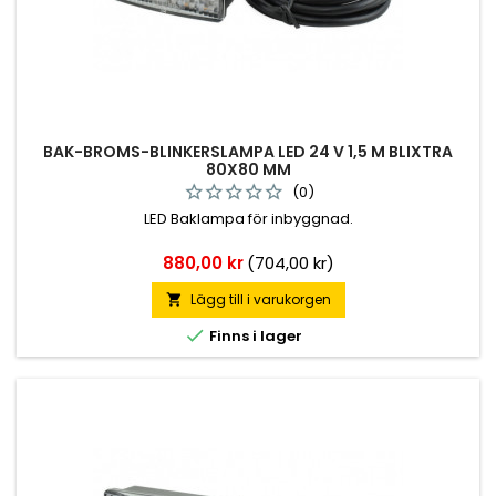
BAK-BROMS-BLINKERSLAMPA LED 24 V 1,5 M BLIXTRA
80X80 MM
(0)
LED Baklampa för inbyggnad.
Pris
880,00 kr
(704,00 kr)
Lägg till i varukorgen


Finns i lager