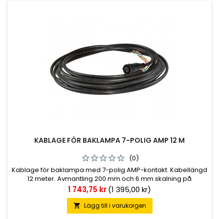
KABLAGE FÖR BAKLAMPA 7-POLIG AMP 12 M
(0)
Kablage för baklampa med 7-polig AMP-kontakt. Kabellängd
12 meter. Avmantling 200 mm och 6 mm skalning på
kablarna.
Pris
1 743,75 kr
(1 395,00 kr)
Lägg till i varukorgen
