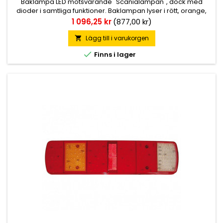
Baklampa LED motsvarande "Scanialampan", dock med
dioder i samtliga funktioner. Baklampan lyser i rött, orange,
vitt och klart sken i olika kombinationer. Finns med eller utan
Pris
1 096,25 kr
(877,00 kr)
skyltbelysning. Hus i ABS-plast och lins i akryl. Kabelingång i
mitten av baksidan. Totalt 197st dioder.
Lägg till i varukorgen


Finns i lager