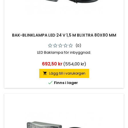
BAK-BLINKLAMPA LED 24 V 1,5 M BLIXTRA 80X80 MM
(0)
LED Baklampa för inbyggnad.
Pris
692,50 kr
(554,00 kr)
Lägg till i varukorgen


Finns i lager