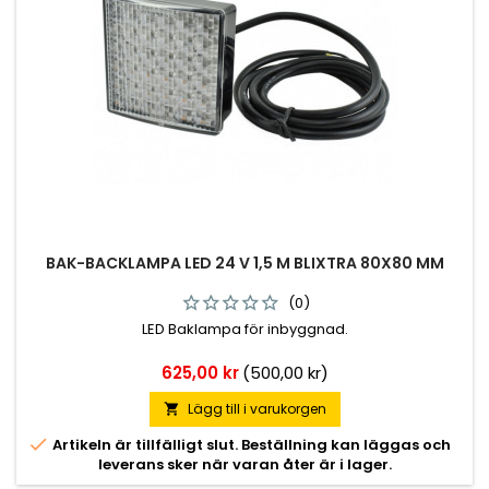
BAK-BACKLAMPA LED 24 V 1,5 M BLIXTRA 80X80 MM
(0)
LED Baklampa för inbyggnad.
Pris
625,00 kr
(500,00 kr)
Lägg till i varukorgen


Artikeln är tillfälligt slut. Beställning kan läggas och
leverans sker när varan åter är i lager.