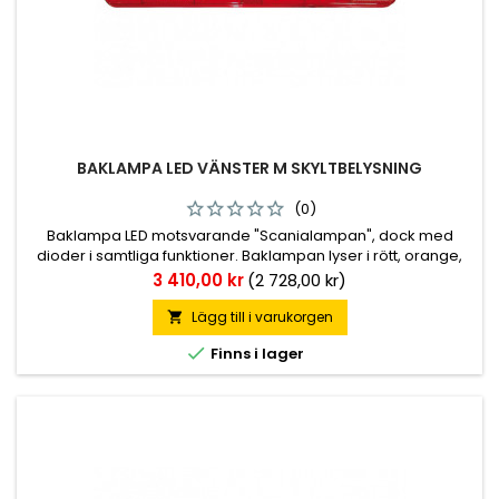
BAKLAMPA LED VÄNSTER M SKYLTBELYSNING
(0)
Baklampa LED motsvarande "Scanialampan", dock med
dioder i samtliga funktioner. Baklampan lyser i rött, orange,
vitt och klart sken i olika kombinationer. Finns med eller utan
Pris
3 410,00 kr
(2 728,00 kr)
skyltbelysning. Hus i ABS-plast och lins i akryl. Kabelingång i
mitten av baksidan. Totalt 197st dioder.
Lägg till i varukorgen


Finns i lager