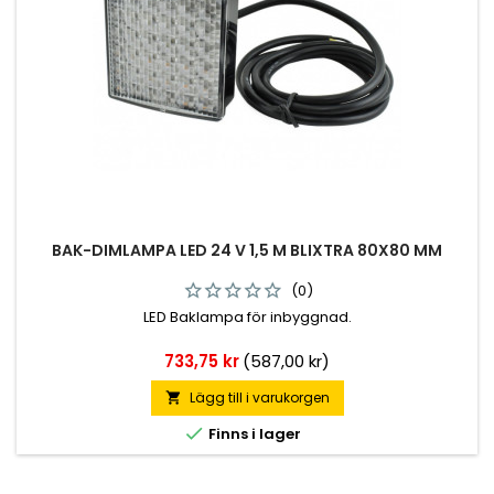
BAK-DIMLAMPA LED 24 V 1,5 M BLIXTRA 80X80 MM
(0)
LED Baklampa för inbyggnad.
Pris
733,75 kr
(587,00 kr)
Lägg till i varukorgen


Finns i lager