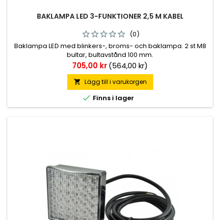
BAKLAMPA LED 3-FUNKTIONER 2,5 M KABEL
(0)
Baklampa LED med blinkers-, broms- och baklampa. 2 st M8
bultar, bultavstånd 100 mm.
Pris
705,00 kr
(564,00 kr)
Lägg till i varukorgen


Finns i lager