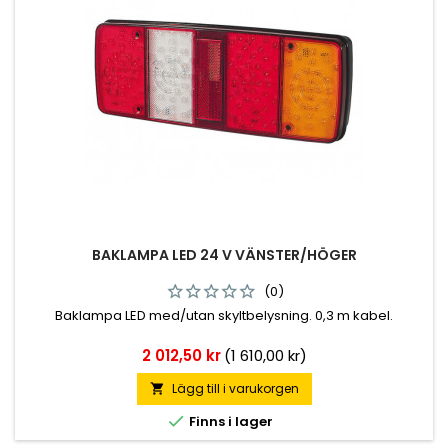
BAKLAMPA LED 24 V VÄNSTER/HÖGER
(0)
Baklampa LED med/utan skyltbelysning. 0,3 m kabel.
Pris
2 012,50 kr
(1 610,00 kr)
Lägg till i varukorgen


Finns i lager