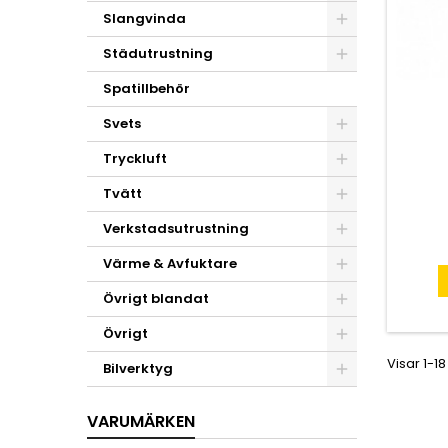
Slangvinda
Städutrustning
Spatillbehör
Svets
Tryckluft
Tvätt
Verkstadsutrustning
Värme & Avfuktare
Övrigt blandat
Övrigt
Visar 1-18
Bilverktyg
VARUMÄRKEN