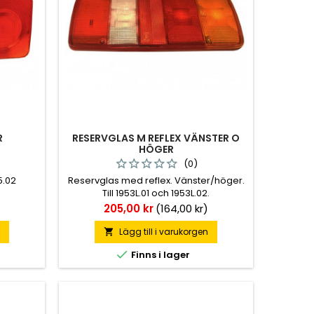
R
RESERVGLAS M REFLEX VÄNSTER O
HÖGER
(0)
5.02
Reservglas med reflex. Vänster/höger.
Till 1953L.01 och 1953L.02.
Pris
)
205,00 kr
(164,00 kr)
n
Lägg till i varukorgen


Finns i lager