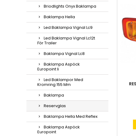
Briodlights Onyx Baklampa
Baklampa Hella
Led Baklampa Vignal Lc9
Led Baklampa Vignal Lc12t
För Trailer
Baklampa Vignal Lc8
Baklampa Aspöck
Europoint Ii
Led Baklampor Med
RE
Kromring 155 Mm
Baklampa
Reservglas
Baklampa Hella Med Reflex
Baklampa Aspöck
Europoint