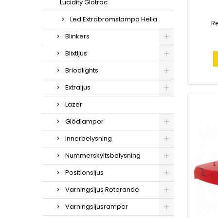
Lucidity Glotrac
Led Extrabromslampa Hella
Re
Blinkers
Blixtljus
Briodlights
Extraljus
Lazer
Glödlampor
Innerbelysning
Nummerskyltsbelysning
Positionsljus
Varningsljus Roterande
Varningsljusramper