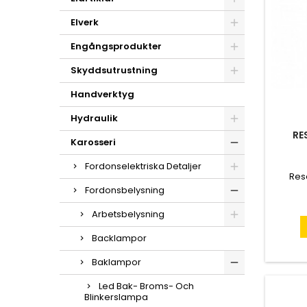
Elverk
Engångsprodukter
Skyddsutrustning
Handverktyg
Hydraulik
RE
Karosseri
Fordonselektriska Detaljer
Res
Fordonsbelysning
Arbetsbelysning
Backlampor
Baklampor
Led Bak- Broms- Och
Blinkerslampa