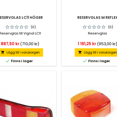
ESERVGLAS LC11 HÖGER
RESERVGLAS M REFLE
(0)
(0)
Reservglas till Vignal LC11
Reservglas
Pris
Pris
887,50 kr
(710,00 kr)
1 191,25 kr
(953,00 kr
Lägg till i varukorgen
Lägg till i varukorge




Finns i lager
Finns i lager