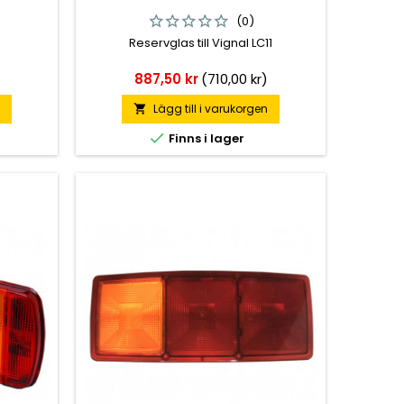
(0)
.
Reservglas till Vignal LC11
Pris
)
887,50 kr
(710,00 kr)
n
Lägg till i varukorgen


Finns i lager