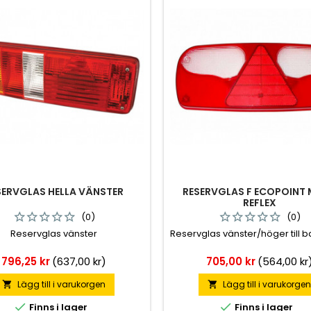
SERVGLAS HELLA VÄNSTER
RESERVGLAS F ECOPOINT 
REFLEX
(0)
(0)
Reservglas vänster
Reservglas vänster/höger till
Pris
Pris
796,25 kr
(637,00 kr)
705,00 kr
(564,00 kr
Lägg till i varukorgen
Lägg till i varukorge




Finns i lager
Finns i lager