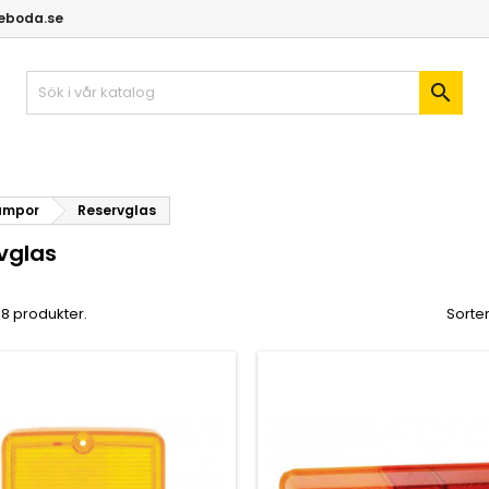
geboda.se

ampor
Reservglas
vglas
 18 produkter.
Sorter