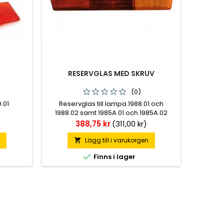
RESERVGLAS MED SKRUV
(0)
.01
Reservglas till lampa 1988.01 och
1988.02 samt 1985A.01 och 1985A.02
Pris
388,75 kr
(311,00 kr)
n
Lägg till i varukorgen


Finns i lager