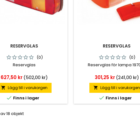
RESERVGLAS
RESERVGLAS
(0)
(0)
Reservglas
Reservglas för lampa 1970
Pris
Pris
627,50 kr
(502,00 kr)
301,25 kr
(241,00 kr)
Lägg till i varukorgen
Lägg till i varukorge




Finns i lager
Finns i lager
 av 18 objekt