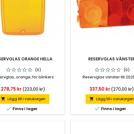
SERVGLAS ORANGE HELLA
RESERVGLAS VÄNSTE
(0)
(0)
ervglas, orange, för blinkers
Reservglas vänster till 202
Pris
Pris
278,75 kr
(223,00 kr)
337,50 kr
(270,00 kr
Lägg till i varukorgen
Lägg till i varukorge




Finns i lager
Finns i lager