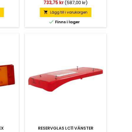
Pris
733,75 kr
(587,00 kr)
n
Lägg till i varukorgen


Finns i lager
EX
RESERVGLAS LC11 VÄNSTER