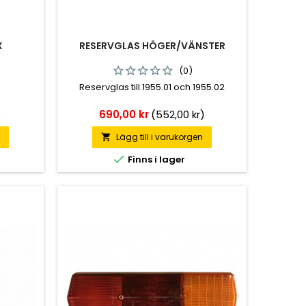
X
RESERVGLAS HÖGER/VÄNSTER
(0)
Reservglas till 1955.01 och 1955.02
Pris
)
690,00 kr
(552,00 kr)
n
Lägg till i varukorgen


Finns i lager