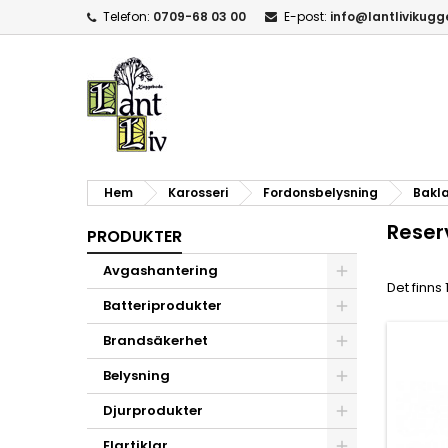
Telefon:
0709-68 03 00
E-post:
info@lantlivikug
Hem
Karosseri
Fordonsbelysning
Bakl
Reser
PRODUKTER
Avgashantering
Det finns
Batteriprodukter
Brandsäkerhet
Belysning
Djurprodukter
Elartiklar