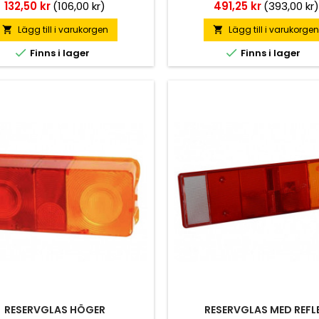
Pris
Pris
132,50 kr
(106,00 kr)
491,25 kr
(393,00 kr)
Lägg till i varukorgen
Lägg till i varukorge




Finns i lager
Finns i lager
RESERVGLAS HÖGER
RESERVGLAS MED REFL