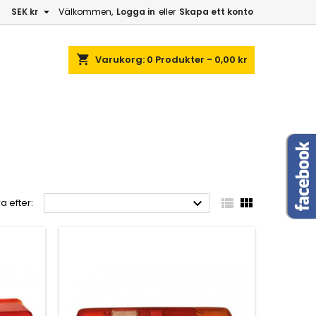

SEK kr
Välkommen,
Logga in
eller
Skapa ett konto
shopping_cart
Varukorg:
0
Produkter - 0,00 kr



a efter: