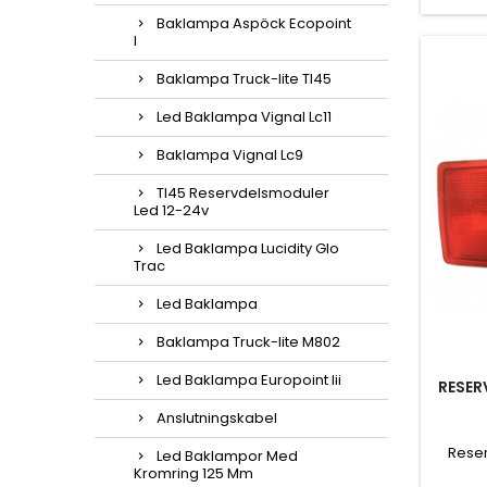
Baklampa Aspöck Ecopoint
I
Baklampa Truck-lite Tl45
Led Baklampa Vignal Lc11
Baklampa Vignal Lc9
Tl45 Reservdelsmoduler
Led 12-24v
Led Baklampa Lucidity Glo
Trac
Led Baklampa
Baklampa Truck-lite M802
Led Baklampa Europoint Iii
RESER
Anslutningskabel
Reser
Led Baklampor Med
Kromring 125 Mm