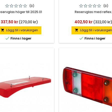
(0)
(0)
servglas höger till 2025.01
Reservglas med reflex
Pris
Pris
337,50 kr
(270,00 kr)
402,50 kr
(322,00 kr
Lägg till i varukorgen
Lägg till i varukorge




Finns i lager
Finns i lager