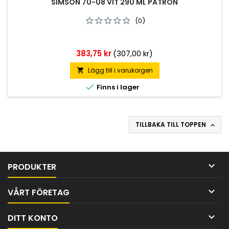
SIMSON 70-08 VIT 290 ML PATRON
(0)
Pris
383,75 kr
(307,00 kr)
Lägg till i varukorgen


Finns i lager
TILLBAKA TILL TOPPEN


PRODUKTER

VÅRT FÖRETAG

DITT KONTO