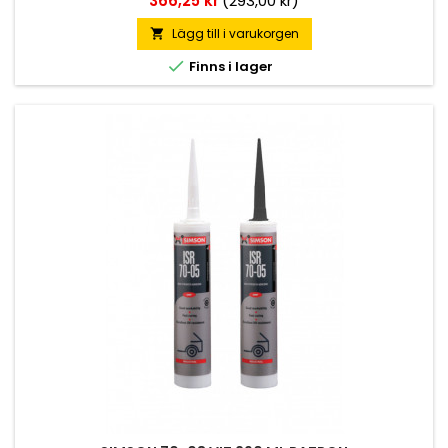
366,25 kr
(293,00 kr)
Lägg till i varukorgen


Finns i lager