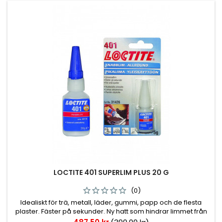
LOCTITE 401 SUPERLIM PLUS 20 G
(0)
Idealiskt för trä, metall, läder, gummi, papp och de flesta
plaster. Fäster på sekunder. Ny hatt som hindrar limmet från
att torka i pipen. Utrustad med extra lång precisionspip för
Pris