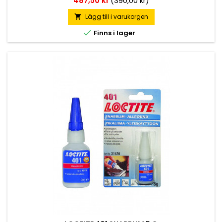
487,50 kr
(390,00 kr)
bästa möjliga resultat.
Lägg till i varukorgen


Finns i lager