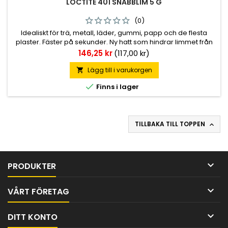
LOCTITE 401 SNABBLIM 5 G
(0)
Idealiskt för trä, metall, läder, gummi, papp och de flesta
plaster. Fäster på sekunder. Ny hatt som hindrar limmet från
att torka i pipen. Utrustad med extra lång precisionspip för
Pris
146,25 kr
(117,00 kr)
bästa möjliga resultat.
Lägg till i varukorgen


Finns i lager
TILLBAKA TILL TOPPEN


PRODUKTER

VÅRT FÖRETAG

DITT KONTO