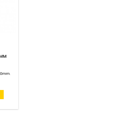
 MM
 40mm.
n