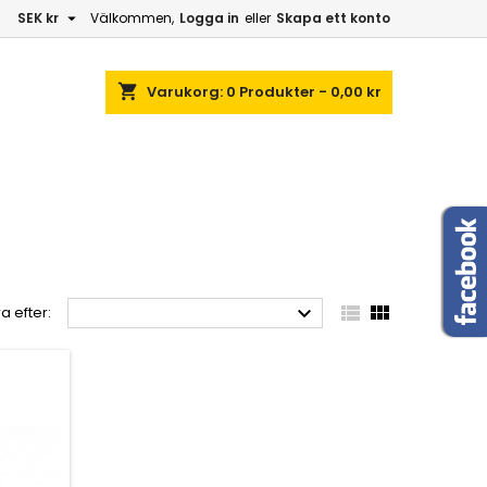

SEK kr
Välkommen,
Logga in
eller
Skapa ett konto
shopping_cart
Varukorg:
0
Produkter - 0,00 kr



a efter: