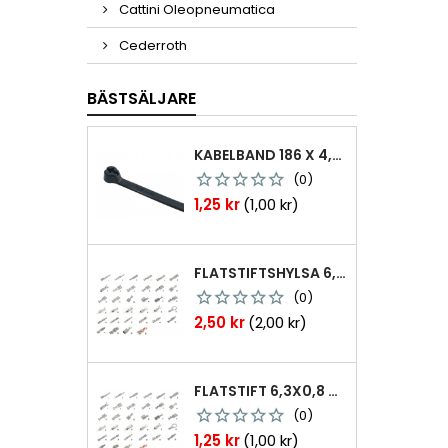
Cattini Oleopneumatica
Cederroth
BÄSTSÄLJARE
KABELBAND 186 X 4,8MM TY25MX TY-RAP SVARTA 1000 ST
(0)
Pris
1,25 kr
(1,00 kr)
FLATSTIFTSHYLSA 6,3X0,8 1,0-2,5 MM² 100ST NABB
(0)
Pris
2,50 kr
(2,00 kr)
FLATSTIFT 6,3X0,8 M. NABB 1,0-2,5 MM2 100ST
(0)
Pris
1,25 kr
(1,00 kr)