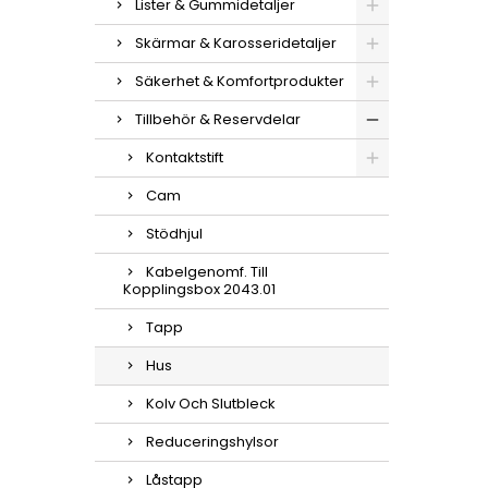
Lister & Gummidetaljer
Skärmar & Karosseridetaljer
Säkerhet & Komfortprodukter
Tillbehör & Reservdelar
Kontaktstift
Cam
Stödhjul
Kabelgenomf. Till
Kopplingsbox 2043.01
Tapp
Hus
Kolv Och Slutbleck
Reduceringshylsor
Låstapp