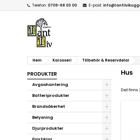
Telefon:
0709-68 03 00
E-post:
info@lantlivikug
Hem
Karosseri
Tillbehör & Reservdelar
Hus
PRODUKTER
Avgashantering
Det finns
Batteriprodukter
Brandsäkerhet
Belysning
Djurprodukter
Elartiklar