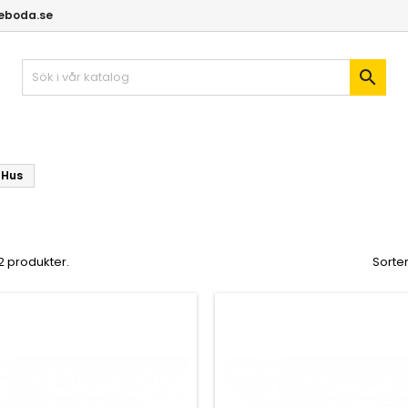
geboda.se

Hus
 2 produkter.
Sorter