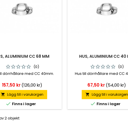
S, ALUMINIUM CC 68 MM
HUS, ALUMINIUM CC 40
(0)
(0)
ill dörrhållare med CC 40mm.
Hus till dörrhållare med CC
Pris
Pris
157,50 kr
(126,00 kr)
67,50 kr
(54,00 kr)
Lägg till i varukorgen
Lägg till i varukorge




Finns i lager
Finns i lager
 av 2 objekt