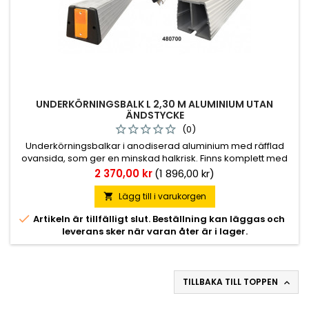
UNDERKÖRNINGSBALK L 2,30 M ALUMINIUM UTAN
ÄNDSTYCKE
(0)
Underkörningsbalkar i anodiserad aluminium med räfflad
ovansida, som ger en minskad halkrisk. Finns komplett med
ändstycke, reflex och mutterplattor M16, men även utan
Pris
2 370,00 kr
(1 896,00 kr)
dessa detaljer. Finns reservdelar att tillgå. För fordon
registrerade efter 2010-03-11 välj 3188.
Lägg till i varukorgen


Artikeln är tillfälligt slut. Beställning kan läggas och
leverans sker när varan åter är i lager.
TILLBAKA TILL TOPPEN
