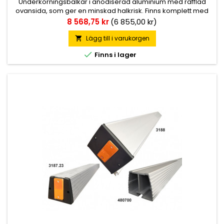
Underkörningsbalkar i anodiserad aluminium med räfflad
ovansida, som ger en minskad halkrisk. Finns komplett med
ändstycke, reflex och mutterplattor M16, men även utan
Pris
8 568,75 kr
(6 855,00 kr)
dessa detaljer. Finns reservdelar att tillgå. För fordon
registrerade efter 2010-03-11 välj 3188.
Lägg till i varukorgen


Finns i lager