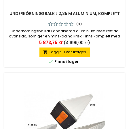
UNDERKÖRNINGSBALK L 2,35 M ALUMINIUM, KOMPLETT
(0)
Underkörningsbalkar i anodiserad aluminium med räfflad
ovansida, som ger en minskad halkrisk. Finns komplett med
ändstycke, reflex och mutterplattor M16, men även utan
Pris
5 873,75 kr
(4 699,00 kr)
dessa detaljer. Finns reservdelar att tillgå. För fordon
registrerade efter 2010-03-11 välj 3188.
Lägg till i varukorgen


Finns i lager