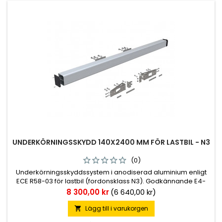
UNDERKÖRNINGSSKYDD 140X2400 MM FÖR LASTBIL - N3
(0)
Underkörningsskyddssystem i anodiserad aluminium enligt
ECE R58-03 för lastbil (fordonsklass N3). Godkännande E4-
58R03/02*0912*00. Paketet inkluderar ett komplett system
Pris
8 300,00 kr
(6 640,00 kr)
med balk och fästen, bredd: 120 mm, höjd: 140 mm, längd:
2400 mm. Enkel montering.
Lägg till i varukorgen
