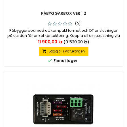
PÅBYGGARBOX VER 1.2
(0)
Påbyggarbox med ett kompakt format och DT anslutningar
på utsidan för enkel kontaktering. Koppla all din utrustning via
samma elcentral så underlättas både inkopplingen och även
Pris
11 900,00 kr
(9 520,00 kr)
servicen med denna box. • LED på framsidan som visar status
för +30 &amp; +15 spänning samt vilka reläer som är aktiv
Lägg till i varukorgen


Finns i lager