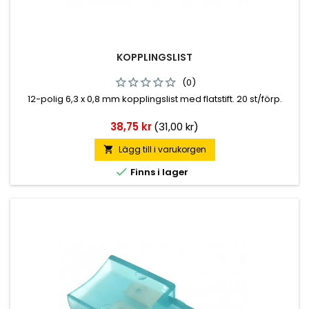
KOPPLINGSLIST
(0)
12-polig 6,3 x 0,8 mm kopplingslist med flatstift. 20 st/förp.
Pris
38,75 kr
(31,00 kr)
Lägg till i varukorgen


Finns i lager