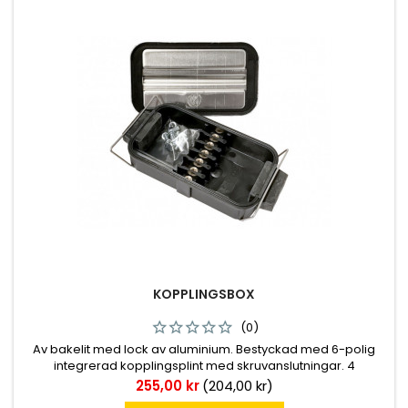
KOPPLINGSBOX
(0)
Av bakelit med lock av aluminium. Bestyckad med 6-polig
integrerad kopplingsplint med skruvanslutningar. 4
kabelingångar. Kabelgenomföringar medföljer. Storlek 120 x
Pris
255,00 kr
(204,00 kr)
69 mm. Höjd 30 mm. CC 29 mm.