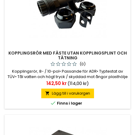
KOPPLINGSRÖR MED FÄSTE UTAN KOPPLINGSPLINT OCH
TÄTNING
(0)
Kopplingsrör, 8- / 10-pol• Passande för ADR• Typtestat av
TÜV• Tål vatten och högt tryck / skyddad mot ångor plasthölje
med klass IP6K9K• M25 kabeldiameter OBS! Om man drar åt
Pris
142,50 kr
(114,00 kr)
muttern för hårt utan att ha kabel eller annat i det cirkulära
hålet så riskerar lamellerna att
Lägg till i varukorgen


Finns i lager