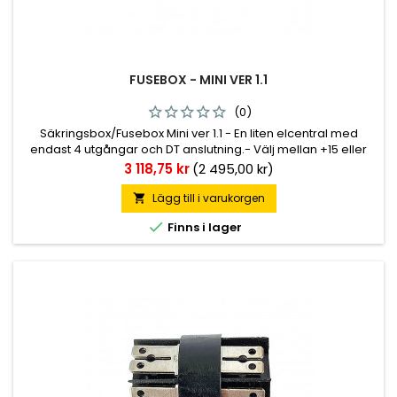
FUSEBOX - MINI VER 1.1
(0)
Säkringsbox/Fusebox Mini ver 1.1 - En liten elcentral med
endast 4 utgångar och DT anslutning.- Välj mellan +15 eller
+30 spänning på respektive utgång.- Vikt 182 g
Pris
3 118,75 kr
(2 495,00 kr)
Lägg till i varukorgen


Finns i lager