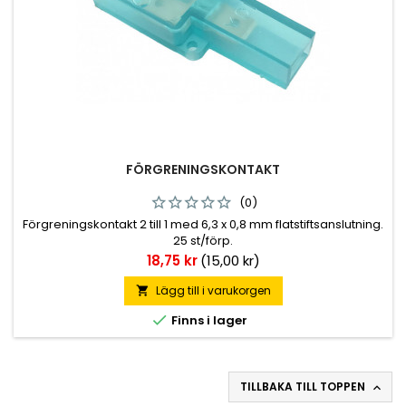
FÖRGRENINGSKONTAKT
(0)
Förgreningskontakt 2 till 1 med 6,3 x 0,8 mm flatstiftsanslutning.
25 st/förp.
Pris
18,75 kr
(15,00 kr)
Lägg till i varukorgen


Finns i lager
TILLBAKA TILL TOPPEN
