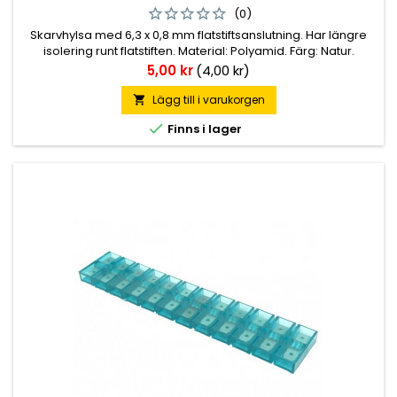
(0)
Skarvhylsa med 6,3 x 0,8 mm flatstiftsanslutning. Har längre
isolering runt flatstiften. Material: Polyamid. Färg: Natur.
Totallängd 48 mm. 50 st/förp.
Pris
5,00 kr
(4,00 kr)
Lägg till i varukorgen


Finns i lager