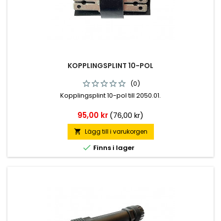
KOPPLINGSPLINT 10-POL
(0)
Kopplingsplint 10-pol till 2050.01.
Pris
95,00 kr
(76,00 kr)
Lägg till i varukorgen


Finns i lager