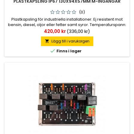
PLASTKAPSLING IP67 130X94X57MM M-INGÅNGAR
(0)
Plastkapsling för industriella installationer. Ej resistent mot
bensin, diesel, oljor eller fetter samt syror. Temperaturspann:
-25°C till +40°C. Lock i standard grå eller transparent plast.
Pris
420,00 kr
(336,00 kr)
Lev. med skruvsats.
Lägg till i varukorgen


Finns i lager