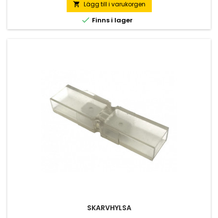
Lägg till i varukorgen


Finns i lager
SKARVHYLSA