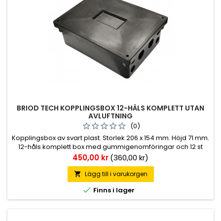
BRIOD TECH KOPPLINGSBOX 12-HÅLS KOMPLETT UTAN
AVLUFTNING
(0)
Kopplingsbox av svart plast. Storlek 206 x 154 mm. Höjd 71 mm.
12-håls komplett box med gummigenomföringar och 12 st
anslutningsplintar. Skyddsklass IP54. ADR-godkänd.
Pris
450,00 kr
(360,00 kr)
Lägg till i varukorgen


Finns i lager