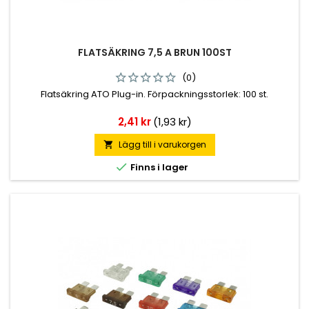
FLATSÄKRING 7,5 A BRUN 100ST
(0)
Flatsäkring ATO Plug-in. Förpackningsstorlek: 100 st.
Pris
2,41 kr
(1,93 kr)
Lägg till i varukorgen


Finns i lager