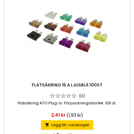
FLATSÄKRING 15 A LJUSBLÅ 100ST
(0)
Flatsäkring ATO Plug-in. Förpackningsstorlek: 100 st.
Pris
2,41 kr
(1,93 kr)
Lägg till i varukorgen
