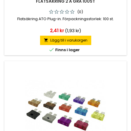
FLATSÄKRING 2 A GRÅ 100ST
(0)
Flatsäkring ATO Plug-in. Förpackningsstorlek: 100 st.
Pris
2,41 kr
(1,93 kr)
Lägg till i varukorgen


Finns i lager