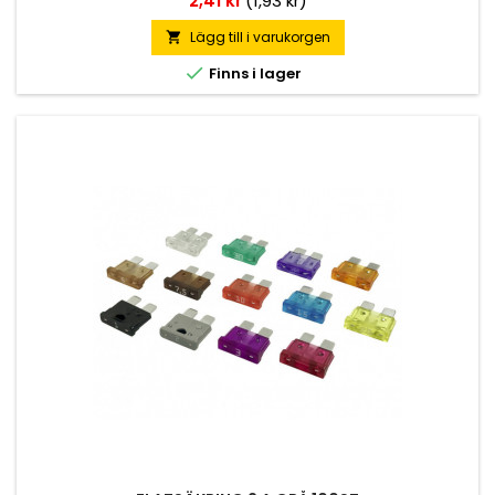
2,41 kr
(1,93 kr)
Lägg till i varukorgen


Finns i lager