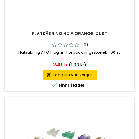
FLATSÄKRING 40 A ORANGE 100ST
(0)
Flatsäkring ATO Plug-in. Förpackningsstorlek: 100 st.
Pris
2,41 kr
(1,93 kr)
Lägg till i varukorgen


Finns i lager