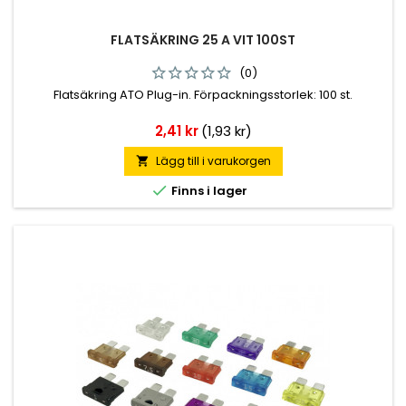
FLATSÄKRING 25 A VIT 100ST
(0)
Flatsäkring ATO Plug-in. Förpackningsstorlek: 100 st.
Pris
2,41 kr
(1,93 kr)
Lägg till i varukorgen


Finns i lager