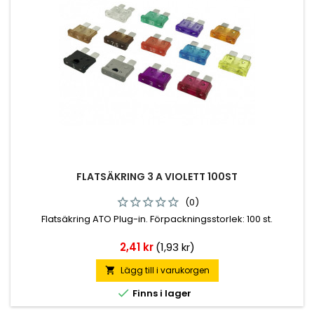
FLATSÄKRING 3 A VIOLETT 100ST
(0)
Flatsäkring ATO Plug-in. Förpackningsstorlek: 100 st.
Pris
2,41 kr
(1,93 kr)
Lägg till i varukorgen


Finns i lager