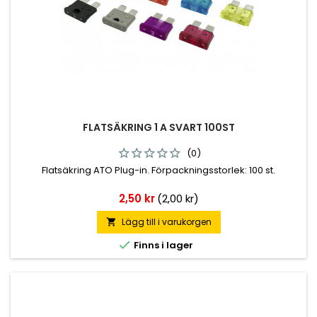
FLATSÄKRING 1 A SVART 100ST
(0)
Flatsäkring ATO Plug-in. Förpackningsstorlek: 100 st.
Pris
2,50 kr
(2,00 kr)
Lägg till i varukorgen


Finns i lager