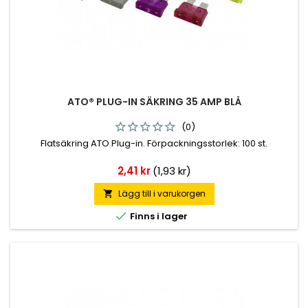
ATO® PLUG-IN SÄKRING 35 AMP BLÅ
(0)
Flatsäkring ATO Plug-in. Förpackningsstorlek: 100 st.
Pris
2,41 kr
(1,93 kr)
Lägg till i varukorgen


Finns i lager