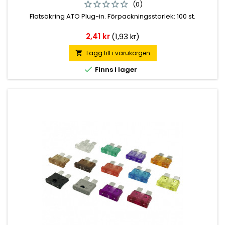
(0)
Flatsäkring ATO Plug-in. Förpackningsstorlek: 100 st.
Pris
2,41 kr
(1,93 kr)
Lägg till i varukorgen


Finns i lager