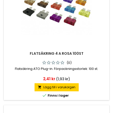
FLATSÄKRING 4 A ROSA 100ST
(0)
Flatsäkring ATO Plug-in. Förpackningsstorlek: 100 st.
Pris
2,41 kr
(1,93 kr)
Lägg till i varukorgen


Finns i lager