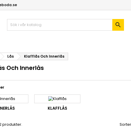
geboda.se

Lås
Klafflås Och Innerlås
ås Och Innerlås
er
NNERLÅS
KLAFFLÅS
 2 produkter.
Sorter