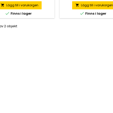
örbinder dessa, längd beroende
tapp förbinder dessa, längd 
ltjocklek. För enklare montage
på paneltjocklek. För enklare
Lägg till i varukorgen
Lägg till i varukorge


h håltagning finns även en
och håltagning finns även


Finns i lager
Finns i lager
ngsplatta. Låset levereras med
monteringsplatta. Låset lever
klar. Delarna säljes separat.
nycklar. Delarna säljes sep
 av 2 objekt