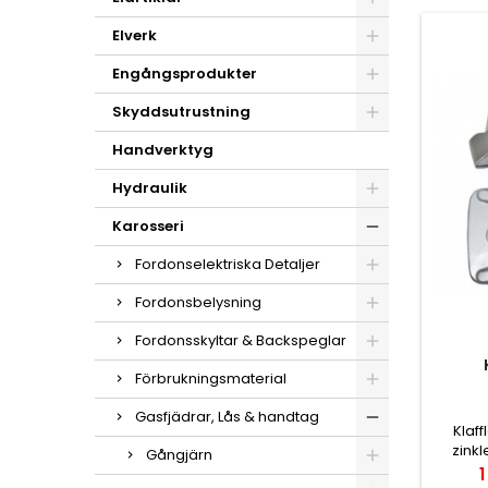
Elverk
Engångsprodukter
Skyddsutrustning
Handverktyg
Hydraulik
Karosseri
Fordonselektriska Detaljer
Fordonsbelysning
Fordonsskyltar & Backspeglar
Förbrukningsmaterial
Gasfjädrar, Lås & handtag
Klaff
zink
Gångjärn
innerl
P
1