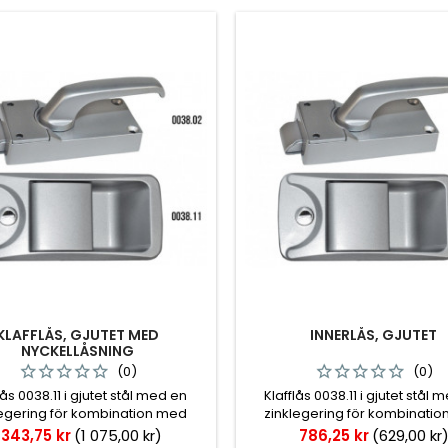
KLAFFLÅS, GJUTET MED
INNERLÅS, GJUTET
NYCKELLÅSNING
(0)
(0)
lås 0038.11 i gjutet stål med en
Klafflås 0038.11 i gjutet stål 
legering för kombination med
zinklegering för kombinati
ås 0038.02 i samma material. En
innerlås 0038.02 i samma mate
ris
Pris
 343,75 kr
(1 075,00 kr)
786,25 kr
(629,00 kr