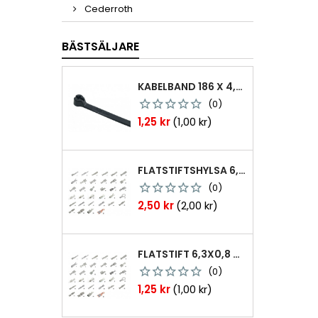
Cederroth
BÄSTSÄLJARE
KABELBAND 186 X 4,8MM TY25MX TY-RAP SVARTA 1000 ST
(0)
Pris
1,25 kr
(1,00 kr)
FLATSTIFTSHYLSA 6,3X0,8 1,0-2,5 MM² 100ST NABB
(0)
Pris
2,50 kr
(2,00 kr)
FLATSTIFT 6,3X0,8 M. NABB 1,0-2,5 MM2 100ST
(0)
Pris
1,25 kr
(1,00 kr)