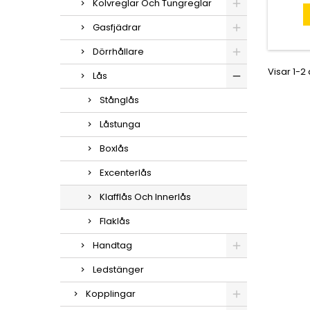
tapp f
Kolvreglar Och Tungreglar
på pane
oc
Gasfjädrar
monteri
nyc
Dörrhållare
Visar 1-2
Lås
Stånglås
Låstunga
Boxlås
Excenterlås
Klafflås Och Innerlås
Flaklås
Handtag
Ledstänger
Kopplingar