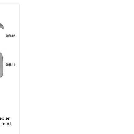
med en
on med
rial. En
)