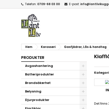
Telefon:
0709-68 03 00
E-post:
info@lantlivikug
Hem
Karosseri
Gasfjädrar, Lås & handtag
Klaffl
PRODUKTER
Avgashantering
Kategori
Batteriprodukter
Brandsäkerhet
I
Belysning
Djurprodukter
Det finns
Elartiklar