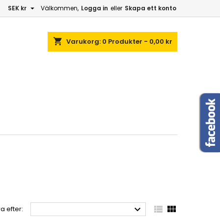

SEK kr
Välkommen,
Logga in
eller
Skapa ett konto
shopping_cart
Varukorg:
0
Produkter - 0,00 kr



a efter: