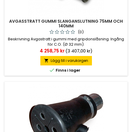
AVGASSTRATT GUMMI SLANGANSLUTNING 75MM OCH
140MM
(0)
Beskrivning Avgastratt i gummi med gripdonslåsning. Ingång
för C.O. (Ø 32 mm).
Pris
4 258,75 kr
(3 407,00 kr)
Lägg till i varukorgen


Finns i lager