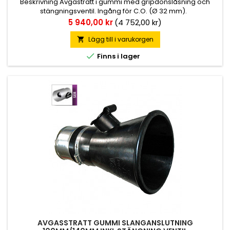
Beskrivning Avgastratt i gummi med gripdonslåsning och
stängningsventil. Ingång för C.O. (Ø 32 mm).
Pris
5 940,00 kr
(4 752,00 kr)
Lägg till i varukorgen


Finns i lager
AVGASSTRATT GUMMI SLANGANSLUTNING