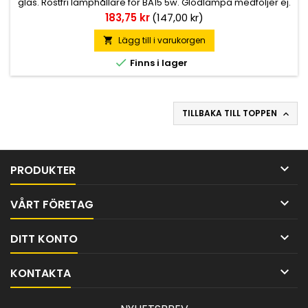
glas. Rostfri lamphållare för BA15 5w. Glödlampa medföljer ej.
E-Märkt.
Pris
183,75 kr
(147,00 kr)
Lägg till i varukorgen


Finns i lager
TILLBAKA TILL TOPPEN


PRODUKTER

VÅRT FÖRETAG

DITT KONTO

KONTAKTA