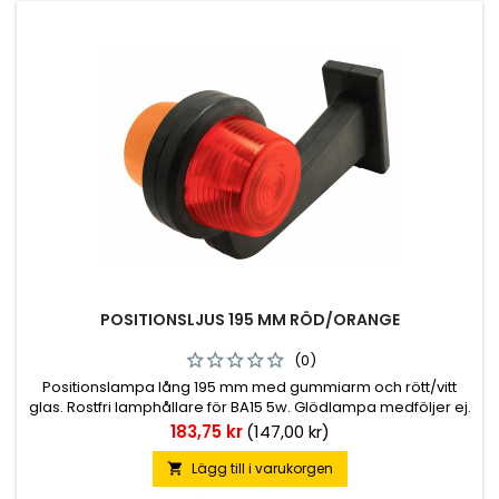
POSITIONSLJUS 195 MM RÖD/ORANGE
(0)
Positionslampa lång 195 mm med gummiarm och rött/vitt
glas. Rostfri lamphållare för BA15 5w. Glödlampa medföljer ej.
E-Märkt.
Pris
183,75 kr
(147,00 kr)
Lägg till i varukorgen
