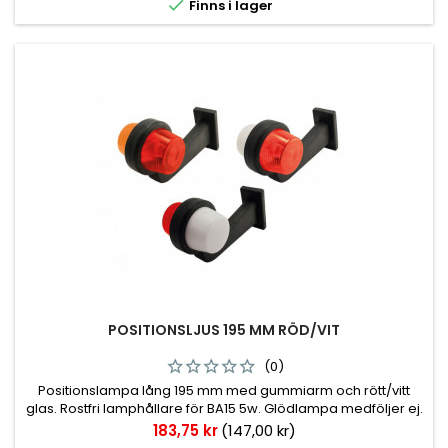

Finns i lager
POSITIONSLJUS 195 MM RÖD/VIT
(0)
Positionslampa lång 195 mm med gummiarm och rött/vitt
glas. Rostfri lamphållare för BA15 5w. Glödlampa medföljer ej.
E-Märkt.
Pris
183,75 kr
(147,00 kr)