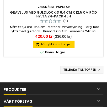
VARUMÄRKE:
PAPSTAR
GRAVLJUS MED GULDLOCK Ø 6,4 CM X 12,5 CM RÖD
HYLSA 24-PACK 48H
(0)
- Mått: Ø 6,4 cm · 12,5 cm- Material: Vit vaxfyllning- Färg: Röd
lykta med guldlock.- Brinntid: Ca 48h Levereras 24x1 st i
kartong Varning! Var uppmärksam på följande symboler!
Pris
420,00 kr
(336,00 kr)
Håll brinnande ljus utom räckhåll för barn och husdjur. Lämna
alltid minst 10 cm mellan brinnande ljus. Använd endast
Lägg till i varukorgen

utomhus.- Artiklar i Hyllfärdig displaylåda med u-lock

Finns i lager
TILLBAKA TILL TOPPEN


PRODUKTER

VÅRT FÖRETAG