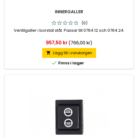
INNERGALLER
(0)
Ventilgaller i borstat stål. Passar till 0764.12 och 0764.24.
Pris
957,50 kr
(766,00 kr)
Lägg till i varukorgen


Finns i lager