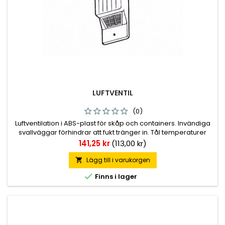
LUFTVENTIL
(0)
Luftventilation i ABS-plast för skåp och containers. Invändiga
svallväggar förhindrar att fukt tränger in. Tål temperaturer
från +80° C till -50° C. Mått 73x204 mm.
Pris
141,25 kr
(113,00 kr)
Lägg till i varukorgen


Finns i lager