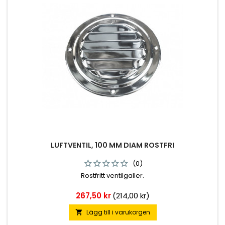
LUFTVENTIL, 100 MM DIAM ROSTFRI
(0)
Rostfritt ventilgaller.
Pris
267,50 kr
(214,00 kr)
Lägg till i varukorgen
