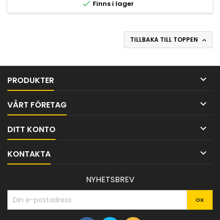

Finns i lager
TILLBAKA TILL TOPPEN


PRODUKTER

VÅRT FÖRETAG

DITT KONTO

KONTAKTA
NYHETSBREV