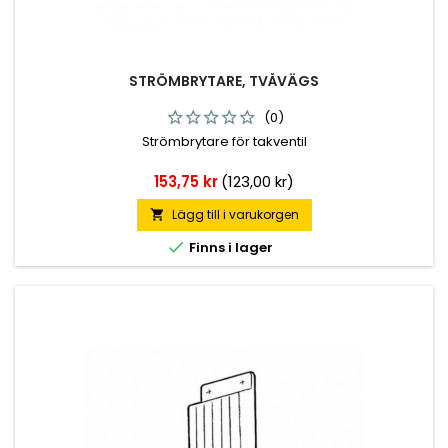
STRÖMBRYTARE, TVÅVÄGS
(0)
Strömbrytare för takventil
Pris
153,75 kr
(123,00 kr)
Lägg till i varukorgen


Finns i lager