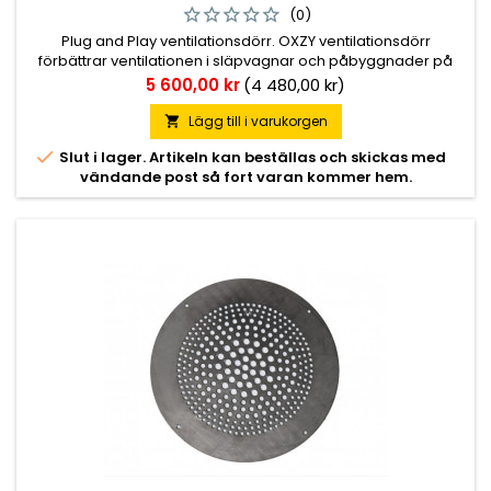
(0)
Plug and Play ventilationsdörr. OXZY ventilationsdörr
förbättrar ventilationen i släpvagnar och påbyggnader på
temperaturkontrollerade lastbilar, samtidigt som fordonets
Pris
5 600,00 kr
(4 480,00 kr)
innertemperatur bibehålls. Denna utrustning kombinerar
robusthet med säkerhet och prestanda, utöver förbättrad
Lägg till i varukorgen

värmeisoleri

Slut i lager. Artikeln kan beställas och skickas med
vändande post så fort varan kommer hem.