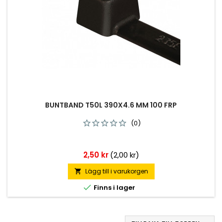
BUNTBAND T50L 390X4.6 MM 100 FRP
(0)
Pris
2,50 kr
(2,00 kr)
Lägg till i varukorgen


Finns i lager