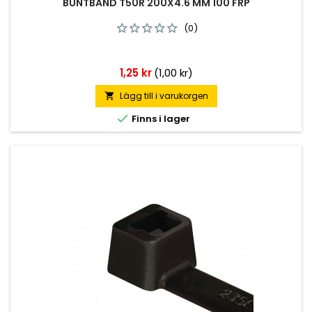
BUNTBAND T50R 200X4.6 MM 100 FRP
(0)
Pris
1,25 kr
(1,00 kr)
Lägg till i varukorgen


Finns i lager