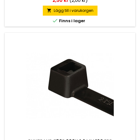
2,50 kr
(2,00 kr)
Lägg till i varukorgen


Finns i lager