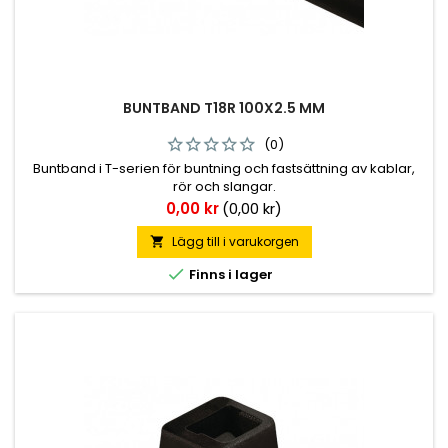
BUNTBAND T18R 100X2.5 MM
(0)
Buntband i T-serien för buntning och fastsättning av kablar,
rör och slangar.
Pris
0,00 kr
(0,00 kr)
Lägg till i varukorgen


Finns i lager