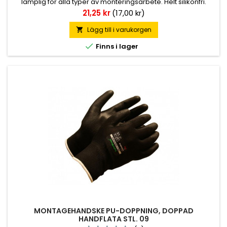
lämplig för alla typer av monteringsarbete. Helt silikonfri.
Pris
21,25 kr
(17,00 kr)
Lägg till i varukorgen


Finns i lager
MONTAGEHANDSKE PU-DOPPNING, DOPPAD
HANDFLATA STL. 09