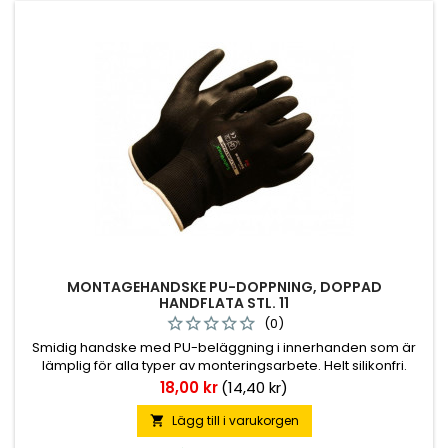
MONTAGEHANDSKE PU-DOPPNING, DOPPAD
HANDFLATA STL. 11
(0)
Smidig handske med PU-beläggning i innerhanden som är
lämplig för alla typer av monteringsarbete. Helt silikonfri.
Pris
18,00 kr
(14,40 kr)
Lägg till i varukorgen
