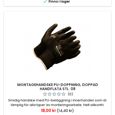

Finns i lager
MONTAGEHANDSKE PU-DOPPNING, DOPPAD
HANDFLATA STL. 08
(0)
Smidig handske med PU-beläggning i innerhanden som är
lämplig för alla typer av monteringsarbete. Helt silikonfri.
Pris
18,00 kr
(14,40 kr)