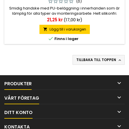
(0)
Smidig handske med PU-beläggning i innerhanden som är
lämplig för alla typer av monteringsarbete. Helt silikonfri.
Pris
21,25 kr
(17,00 kr)
Lägg till i varukorgen


Finns i lager
TILLBAKA TILL TOPPEN


PRODUKTER

VÅRT FÖRETAG

DITT KONTO

KONTAKTA