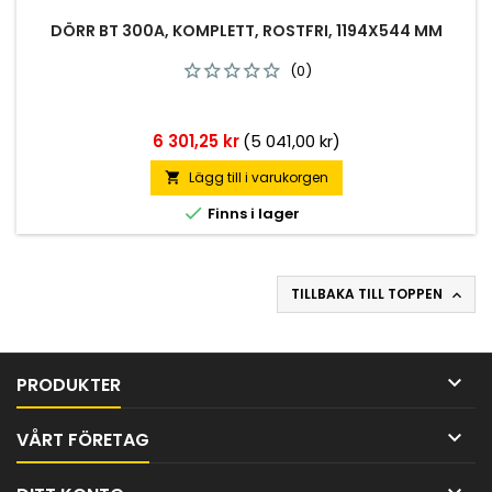
DÖRR BT 300A, KOMPLETT, ROSTFRI, 1194X544 MM
(0)
Pris
6 301,25 kr
(5 041,00 kr)
Lägg till i varukorgen


Finns i lager
TILLBAKA TILL TOPPEN


PRODUKTER

VÅRT FÖRETAG