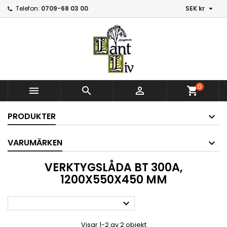

Telefon:
0709-68 03 00
SEK kr
0



shopping_cart
PRODUKTER
VARUMÄRKEN
VERKTYGSLÅDA BT 300A,
1200X550X450 MM

Visar 1-2 av 2 objekt