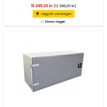
Pris
15 495,00 kr
(12 396,00 kr)
Lägg till i varukorgen


Finns i lager