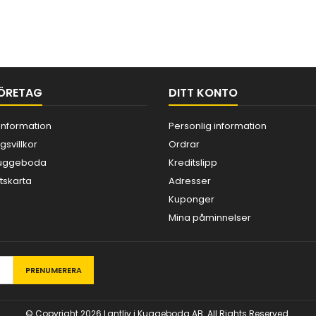
ÖRETAG
DITT KONTO
information
Personlig information
gsvillkor
Ordrar
 Kuggeboda
Kreditslipp
skarta
Adresser
Kuponger
Mina påminnelser
© Copyright 2026 Lantliv i Kuggeboda AB. All Rights Reserved.