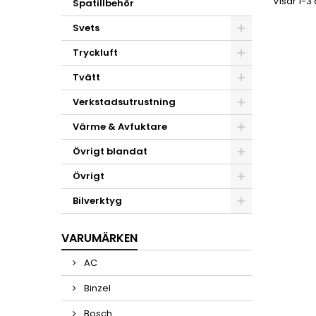
Visar 1-3
Spatillbehör
Svets
Tryckluft
Tvätt
Verkstadsutrustning
Värme & Avfuktare
Övrigt blandat
Övrigt
Bilverktyg
VARUMÄRKEN
AC
Binzel
Bosch