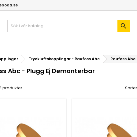
geboda.se

opplingar
Tryckluftskopplingar - Raufoss Abc
Raufoss Abc 
ss Abc - Plugg Ej Demonterbar
 3 produkter.
Sorter