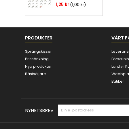
Pris
1,25 kr
(1,00 kr)
PRODUKTER
VÅRT F
Sprängskisser
Leverans
Prissänkning
Försäljnin
Nya produkter
Lantliv i
Bästsäljare
Webbplat
Butiker
NYHETSBREV