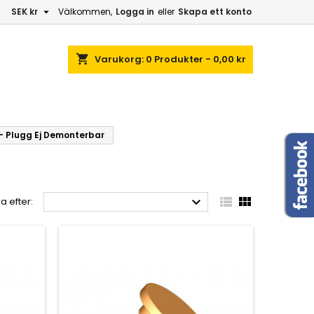

SEK kr
Välkommen,
Logga in
eller
Skapa ett konto
shopping_cart
Varukorg:
0
Produkter - 0,00 kr
- Plugg Ej Demonterbar



a efter: