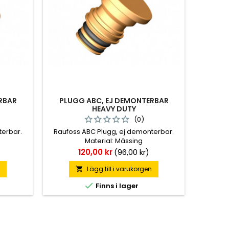
RBAR
PLUGG ABC, EJ DEMONTERBAR
HEAVY DUTY
(0)
terbar.
Raufoss ABC Plugg, ej demonterbar.
Material: Mässing
Pris
120,00 kr
(96,00 kr)
n
Lägg till i varukorgen


Finns i lager