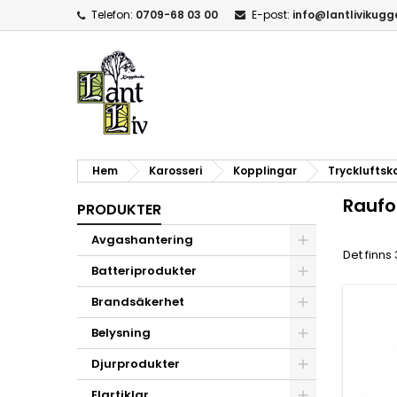
Telefon:
0709-68 03 00
E-post:
info@lantlivikug
Hem
Karosseri
Kopplingar
Tryckluftsk
Raufo
PRODUKTER
Avgashantering
Det finns
Batteriprodukter
Brandsäkerhet
Belysning
Djurprodukter
Elartiklar