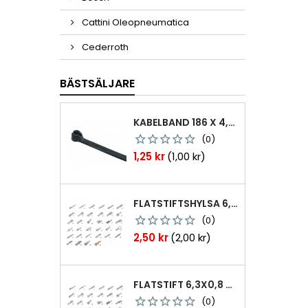
Cattini Oleopneumatica
Cederroth
BÄSTSÄLJARE
KABELBAND 186 X 4,8MM TY25MX TY-RAP SVARTA 1000 ST
(0)
Pris
1,25 kr
(1,00 kr)
FLATSTIFTSHYLSA 6,3X0,8 1,0-2,5 MM² 100ST NABB
(0)
Pris
2,50 kr
(2,00 kr)
FLATSTIFT 6,3X0,8 M. NABB 1,0-2,5 MM2 100ST
(0)