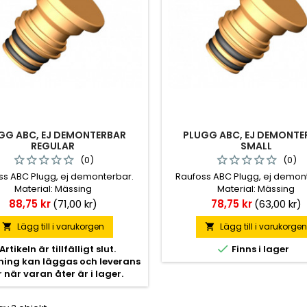
GG ABC, EJ DEMONTERBAR
PLUGG ABC, EJ DEMONTE
REGULAR
SMALL
(0)
(0)
ss ABC Plugg, ej demonterbar.
Raufoss ABC Plugg, ej demon
Material: Mässing
Material: Mässing
Pris
Pris
88,75 kr
(71,00 kr)
78,75 kr
(63,00 kr)
Lägg till i varukorgen
Lägg till i varukorge



Artikeln är tillfälligt slut.
Finns i lager
lning kan läggas och leverans
r när varan åter är i lager.