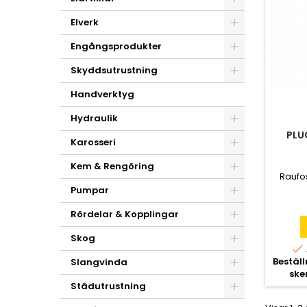
Elverk
Engångsprodukter
Skyddsutrustning
Handverktyg
Hydraulik
PLU
Karosseri
Kem & Rengöring
Raufo
Pumpar
Rördelar & Kopplingar
Skog

Bestäl
Slangvinda
ske
Städutrustning