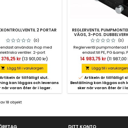
KONTROLLVENTIL 2 PORTAR
REGLERVENTIL PUMPMONTE
VÄGS, 3-POS. DUBBELVER
(0)
(0)
 endast användas ihop med
Reglerventil pumpmonterad 
elektriska ventiler. 2-port
endast till PE, PG &amp; 
hydraulpumpar.
is
Pris
7 376,25 kr
(13 901,00 kr)
14 983,75 kr
(11 987,00 
Lägg till i varukorgen
Lägg till i varukorge



Artikeln är tillfälligt slut.
Artikeln är tillfälligt sl
lning kan läggas och leverans
Beställning kan läggas och 
r när varan åter är i lager.
sker när varan åter är i l
 av 18 objekt
ÖRETAG
DITT KONTO