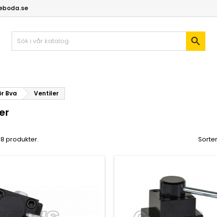
geboda.se

ör Bva
Ventiler
er
 18 produkter.
Sorter