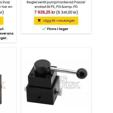
as ihop
Reglerventil pumpmonterad Passar
r har en
endast till PE, PG &amp; PD
hydraulpumpar.
Pris
kr)
7 926,25 kr
(6 341,00 kr)
n
Lägg till i varukorgen


ut.
Finns i lager
leverans
ager.