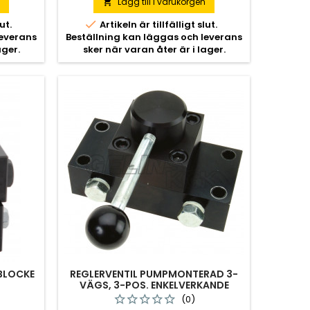
n
Lägg till i varukorgen


ut.
Artikeln är tillfälligt slut.
leverans
Beställning kan läggas och leverans
ager.
sker när varan åter är i lager.
 BLOCKE
REGLERVENTIL PUMPMONTERAD 3-
VÄGS, 3-POS. ENKELVERKANDE
(0)