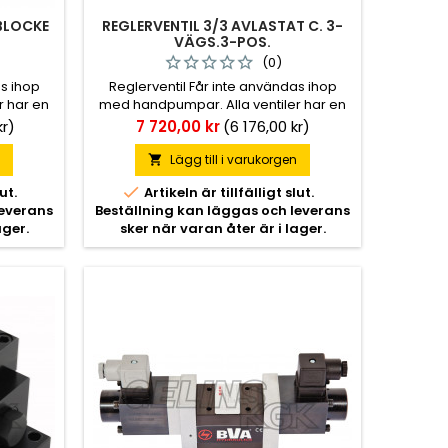
 BLOCKE
REGLERVENTIL 3/3 AVLASTAT C. 3-
VÄGS.3-POS.
(0)
as ihop
Reglerventil Får inte användas ihop
r har en
med handpumpar. Alla ventiler har en
spärr i mittläget.
Pris
kr)
7 720,00 kr
(6 176,00 kr)
n
Lägg till i varukorgen


ut.
Artikeln är tillfälligt slut.
leverans
Beställning kan läggas och leverans
ager.
sker när varan åter är i lager.