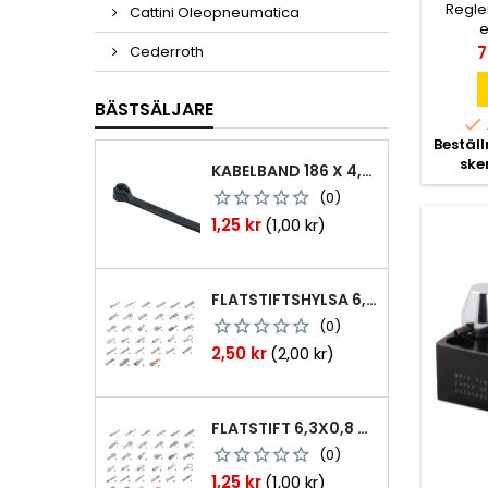
Regle
Cattini Oleopneumatica
e
P
7
Cederroth
BÄSTSÄLJARE

Bestäl
ske
KABELBAND 186 X 4,8MM TY25MX TY-RAP SVARTA 1000 ST
(0)
Pris
1,25 kr
(1,00 kr)
FLATSTIFTSHYLSA 6,3X0,8 1,0-2,5 MM² 100ST NABB
(0)
Pris
2,50 kr
(2,00 kr)
FLATSTIFT 6,3X0,8 M. NABB 1,0-2,5 MM2 100ST
(0)
Pris
1,25 kr
(1,00 kr)