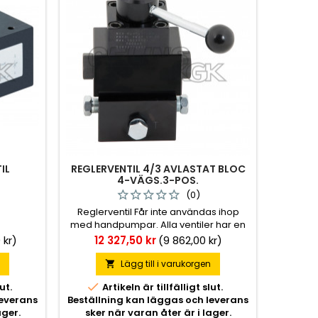
IL
REGLERVENTIL 4/3 AVLASTAT BLOC
4-VÄGS.3-POS.
(0)
Reglerventil Får inte användas ihop
med handpumpar. Alla ventiler har en
spärr i mittläget.
Pris
 kr)
12 327,50 kr
(9 862,00 kr)
n
Lägg till i varukorgen


ut.
Artikeln är tillfälligt slut.
leverans
Beställning kan läggas och leverans
ager.
sker när varan åter är i lager.