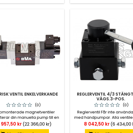
RISK VENTIL ENKELVERKANDE
REGLERVENTIL 4/3 STÄNGT
VÄGS.3-POS.
(0)
(0)
pmonterade magnetventiler
Reglerventil Får inte använd
terar din manuella pump till en
med handpumpar. Alla ventile
elektriskt styrd pump.
spärr i mittläget.
s
Pris
 957,50 kr
(22 366,00 kr)
8 042,50 kr
(6 434,00 