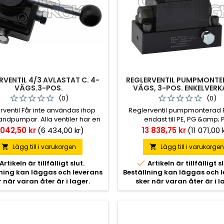
RVENTIL 4/3 AVLASTAT C. 4-
REGLERVENTIL PUMPMONTE
VÄGS.3-POS.
VÄGS, 3-POS. ENKELVER
(0)
(0)
rventil Får inte användas ihop
Reglerventil pumpmonterad 
ndpumpar. Alla ventiler har en
endast till PE, PG &amp; 
spärr i mittläget.
hydraulpumpar.
is
Pris
 042,50 kr
(6 434,00 kr)
13 838,75 kr
(11 071,00 
Lägg till i varukorgen
Lägg till i varukorge



Artikeln är tillfälligt slut.
Artikeln är tillfälligt sl
lning kan läggas och leverans
Beställning kan läggas och 
r när varan åter är i lager.
sker när varan åter är i l