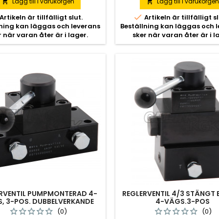
Lägg till i varukorgen
Lägg till i varukorge



Artikeln är tillfälligt slut.
Artikeln är tillfälligt sl
lning kan läggas och leverans
Beställning kan läggas och 
r när varan åter är i lager.
sker när varan åter är i l
RVENTIL PUMPMONTERAD 4-
REGLERVENTIL 4/3 STÄNGT
, 3-POS. DUBBELVERKANDE
4-VÄGS.3-POS
(0)
(0)