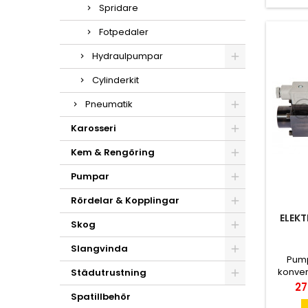
Spridare
Fotpedaler
Hydraulpumpar
Cylinderkit
Pneumatik
Karosseri
Kem & Rengöring
Pumpar
Rördelar & Kopplingar
ELEKT
Skog
Slangvinda
Pum
konver
Städutrustning
Pri
27
Spatillbehör