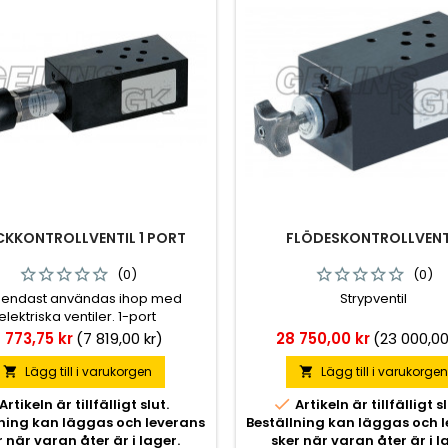
CKKONTROLLVENTIL 1 PORT
FLÖDESKONTROLLVENT
(0)
(0)
 endast användas ihop med
Strypventil
elektriska ventiler. 1-port
ris
Pris
 773,75 kr
(7 819,00 kr)
28 750,00 kr
(23 000,00
Lägg till i varukorgen
Lägg till i varukorge



Artikeln är tillfälligt slut.
Artikeln är tillfälligt sl
lning kan läggas och leverans
Beställning kan läggas och 
r när varan åter är i lager.
sker när varan åter är i l