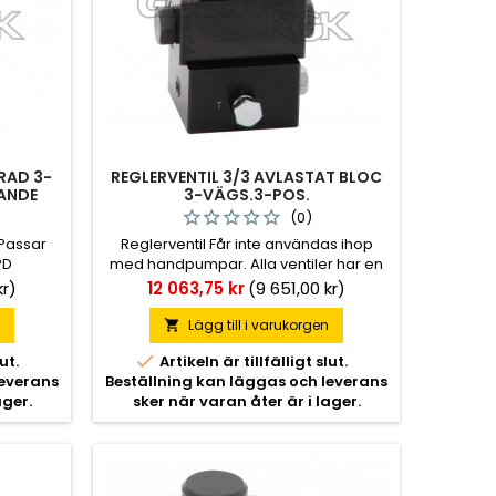
RAD 3-
REGLERVENTIL 3/3 AVLASTAT BLOC
KANDE
3-VÄGS.3-POS.
(0)
Passar
Reglerventil Får inte användas ihop
PD
med handpumpar. Alla ventiler har en
spärr i mittläget.
Pris
kr)
12 063,75 kr
(9 651,00 kr)
n
Lägg till i varukorgen


ut.
Artikeln är tillfälligt slut.
leverans
Beställning kan läggas och leverans
ager.
sker när varan åter är i lager.