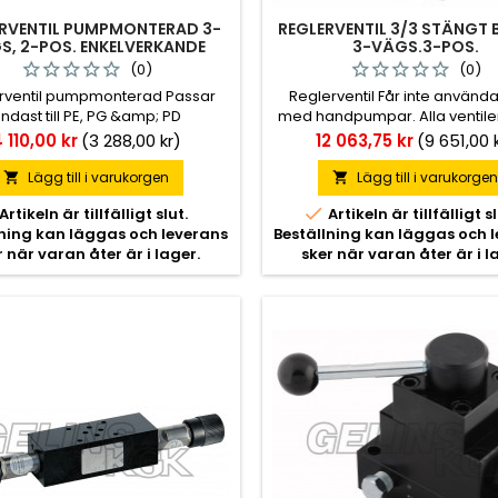
RVENTIL PUMPMONTERAD 3-
REGLERVENTIL 3/3 STÄNGT
S, 2-POS. ENKELVERKANDE
3-VÄGS.3-POS.
(0)
(0)
rventil pumpmonterad Passar
Reglerventil Får inte använd
ndast till PE, PG &amp; PD
med handpumpar. Alla ventile
hydraulpumpar.
spärr i mittläget.
ris
Pris
 110,00 kr
(3 288,00 kr)
12 063,75 kr
(9 651,00 
Lägg till i varukorgen
Lägg till i varukorge



Artikeln är tillfälligt slut.
Artikeln är tillfälligt sl
lning kan läggas och leverans
Beställning kan läggas och 
r när varan åter är i lager.
sker när varan åter är i l