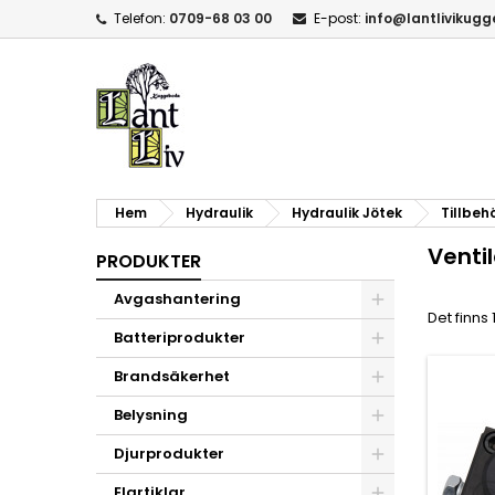
Telefon:
0709-68 03 00
E-post:
info@lantlivikug
Hem
Hydraulik
Hydraulik Jötek
Tillbeh
Ventil
PRODUKTER
Avgashantering
Det finns
Batteriprodukter
Brandsäkerhet
Belysning
Djurprodukter
Elartiklar