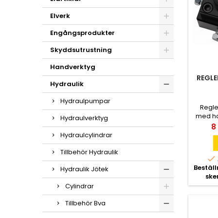
Elverk
Engångsprodukter
Skyddsutrustning
Handverktyg
REGLE
Hydraulik
Hydraulpumpar
Regle
med ha
Hydraulverktyg
Pr
8
Hydraulcylindrar
Tillbehör Hydraulik

Bestäl
Hydraulik Jötek
ske
Cylindrar
Tillbehör Bva