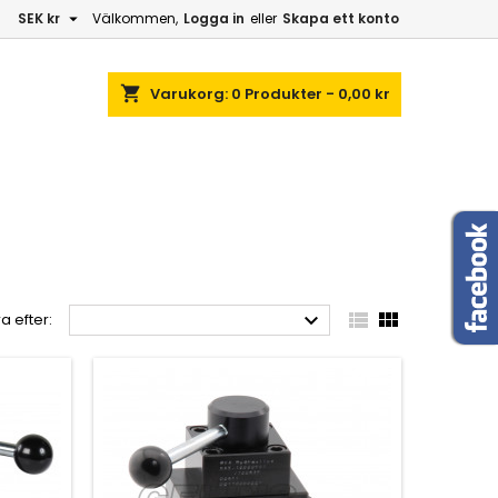

SEK kr
Välkommen,
Logga in
eller
Skapa ett konto
shopping_cart
Varukorg:
0
Produkter - 0,00 kr



a efter: