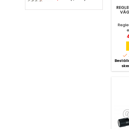
REGLE
VÄG
Regle
e
P
4

Bestäl
ske