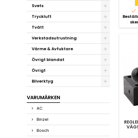
Svets

Bestäl
Tryckluft
ske
Tvätt
Verkstadsutrustning
Värme & Avfuktare
Övrigt blandat
Övrigt
Bilverktyg
VARUMÄRKEN
AC
Binzel
REGLE
VÄGS
Bosch