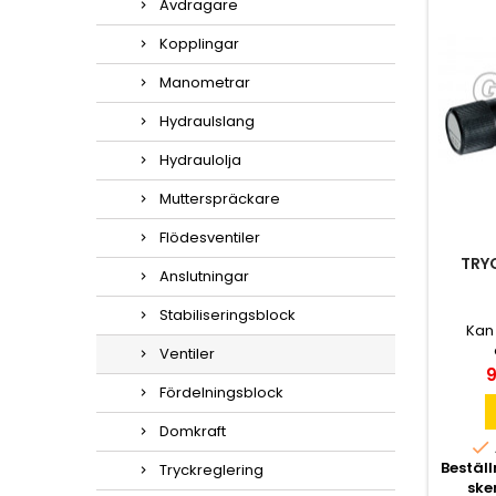
Avdragare
Kopplingar
Manometrar
Hydraulslang
Hydraulolja
Mutterspräckare
Flödesventiler
TRY
Anslutningar
Stabiliseringsblock
Kan
Ventiler
P
9
Fördelningsblock
Domkraft

Bestäl
Tryckreglering
ske