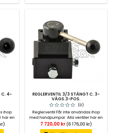
 C. 4-
REGLERVENTIL 3/3 STÄNGT C. 3-
VÄGS.3-POS.
(0)
as ihop
Reglerventil Får inte användas ihop
r har en
med handpumpar. Alla ventiler har en
spärr i mittläget.
Pris
kr)
7 720,00 kr
(6 176,00 kr)