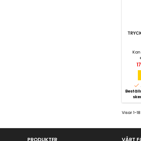
TRYCK
Kan
Pr
1

Bestäl
ske
Visar 1-18
PRODUKTER
VÅRT F