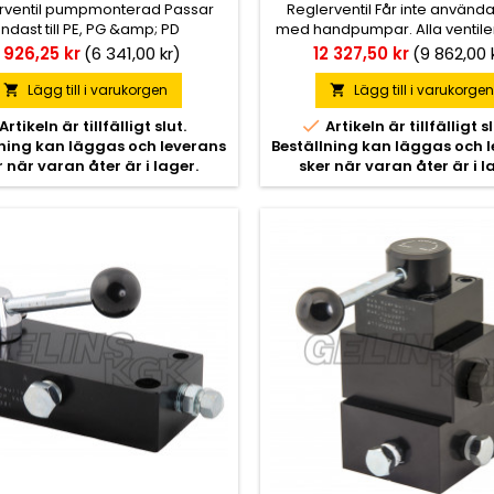
rventil pumpmonterad Passar
Reglerventil Får inte använd
ndast till PE, PG &amp; PD
med handpumpar. Alla ventile
hydraulpumpar.
spärr i mittläget.
ris
Pris
 926,25 kr
(6 341,00 kr)
12 327,50 kr
(9 862,00 
Lägg till i varukorgen
Lägg till i varukorge



Artikeln är tillfälligt slut.
Artikeln är tillfälligt sl
lning kan läggas och leverans
Beställning kan läggas och 
r när varan åter är i lager.
sker när varan åter är i l