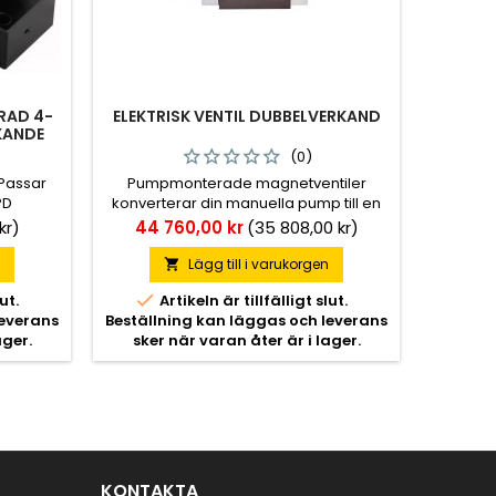
RAD 4-
ELEKTRISK VENTIL DUBBELVERKAND
KANDE
(0)
Passar
Pumpmonterade magnetventiler
PD
konverterar din manuella pump till en
elektriskt styrd pump.
Pris
kr)
44 760,00 kr
(35 808,00 kr)
n
Lägg till i varukorgen


ut.
Artikeln är tillfälligt slut.
leverans
Beställning kan läggas och leverans
ager.
sker när varan åter är i lager.
KONTAKTA