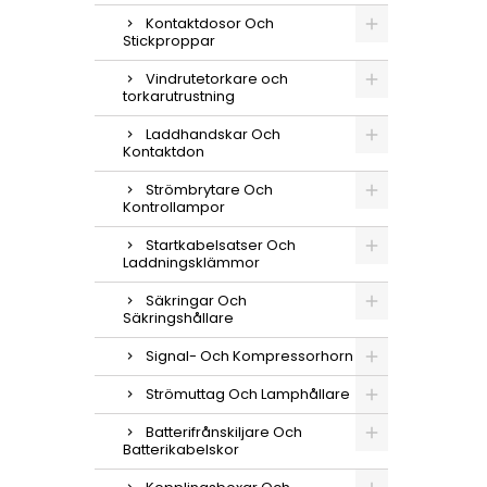
Kontaktdosor Och
Stickproppar
Vindrutetorkare och
torkarutrustning
Laddhandskar Och
Kontaktdon
Strömbrytare Och
Kontrollampor
Startkabelsatser Och
Laddningsklämmor
Säkringar Och
Säkringshållare
Signal- Och Kompressorhorn
Strömuttag Och Lamphållare
Batterifrånskiljare Och
Batterikabelskor