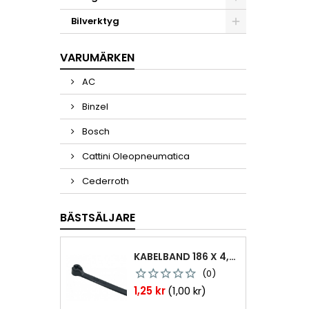
Bilverktyg
VARUMÄRKEN
AC
Binzel
Bosch
Cattini Oleopneumatica
Cederroth
BÄSTSÄLJARE
KABELBAND 186 X 4,8MM TY25MX TY-RAP SVARTA 1000 ST
(0)
Pris
1,25 kr
(1,00 kr)