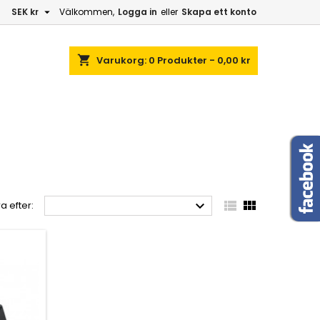

SEK kr
Välkommen,
Logga in
eller
Skapa ett konto
shopping_cart
Varukorg:
0
Produkter - 0,00 kr



a efter: