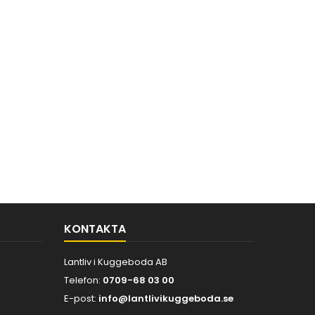
KONTAKTA
Lantliv i Kuggeboda AB
Telefon:
0709-68 03 00
E-post:
info@lantlivikuggeboda.se