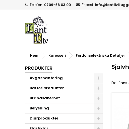
Telefon:
0709-68 03 00
E-post:
info@lantlivikug
Hem
Karosseri
Fordonselektriska Detaljer
Själv
PRODUKTER
Avgashantering
Det finns
Batteriprodukter
Brandsäkerhet
Belysning
Djurprodukter
Elartiklar