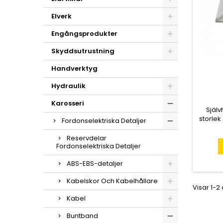
Elverk
Engångsprodukter
Skyddsutrustning
Handverktyg
Hydraulik
Karosseri
Själv
storle
Fordonselektriska Detaljer
5 mm. K
Finns
Reservdelar
beständ
Fordonselektriska Detaljer
ABS-EBS-detaljer
Kabelskor Och Kabelhållare
Visar 1-2
Kabel
Buntband