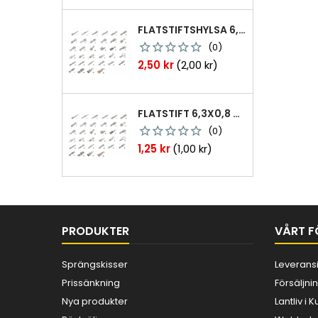
FLATSTIFTSHYLSA 6,3X0,8 1,0-2,5 MM² 100ST NABB
(0)
Pris
2,50 kr
(2,00 kr)
FLATSTIFT 6,3X0,8 M. NABB 1,0-2,5 MM2 100ST
(0)
Pris
1,25 kr
(1,00 kr)
PRODUKTER
VÅRT F
Sprängskisser
Leverans
Prissänkning
Försäljnin
Nya produkter
Lantliv i