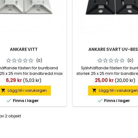
ANKARE VITT
ANKARE SVART UV-BES
(0)
(0)
häftande fästen för buntband
Självhäftande fästen för bu
k 25 x 25 mm för bandbredd max
storlek 25 x 25 mm för bandb
an vid behov även skruvas fast.
5 mm. Kan vid behov även skruv
Pris
Pris
6,29 kr
(5,03 kr)
25,00 kr
(20,00 kr)
 i vita samt svarta som är UV-
Finns i vita samt svarta som 
iga. Förpackningsstorlek: 100 st.
beständiga. Förpackningsstorlek
Lägg till i varukorgen
Lägg till i varukorge




Finns i lager
Finns i lager
 av 2 objekt