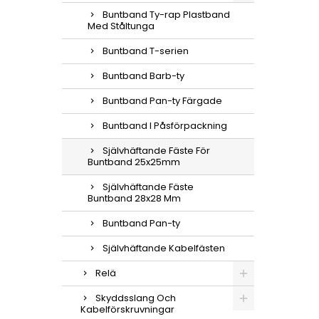
Buntband Ty-rap Plastband
Med Ståltunga
Buntband T-serien
Buntband Barb-ty
Buntband Pan-ty Färgade
Buntband I Påsförpackning
Självhäftande Fäste För
Buntband 25x25mm
Självhäftande Fäste
Buntband 28x28 Mm
Buntband Pan-ty
Självhäftande Kabelfästen
Relä
Skyddsslang Och
Kabelförskruvningar