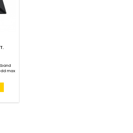
T.
ntband
redd max
as fast.
är UV-
: 100 st.
n