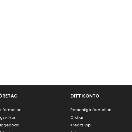
ÖRETAG
DITT KONTO
information
Personlig information
gsvillkor
Ordrar
 Kuggeboda
Kreditslipp