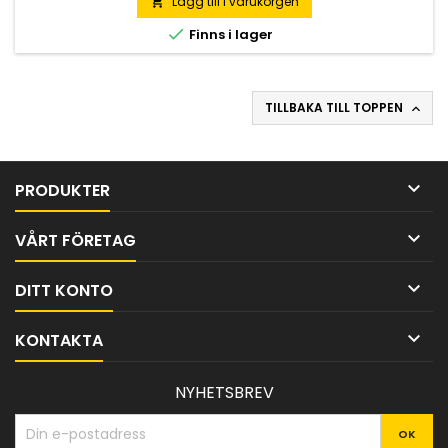
Lägg till i varukorgen


Finns i lager
TILLBAKA TILL TOPPEN


PRODUKTER

VÅRT FÖRETAG

DITT KONTO

KONTAKTA
NYHETSBREV