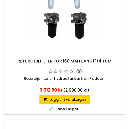
RETUROLJEFILTER FÖR 160 MM FLÄNS 1 1/4 TUM
(0)
Returoljefilter till hydraultankar från Padoan.
Pris
3 612,50 kr
(2 890,00 kr)
Lägg till i varukorgen


Finns i lager