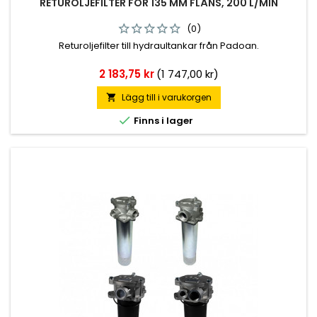
RETUROLJEFILTER FÖR 135 MM FLÄNS, 200 L/MIN
(0)
Returoljefilter till hydraultankar från Padoan.
Pris
2 183,75 kr
(1 747,00 kr)
Lägg till i varukorgen


Finns i lager