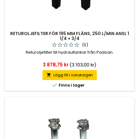
RETUROLJEFILTER FÖR 195 MM FLÄNS, 250 L/MIN ANSL 1
1/4 + 3/4
(0)
Returoljefilter till hydraultankar från Padoan.
Pris
3 878,75 kr
(3 103,00 kr)
Lägg till i varukorgen


Finns i lager