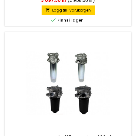
3 697,50 kr
(2 958,00 kr)
Lägg till i varukorgen


Finns i lager