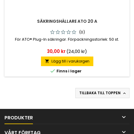
SÄKRINGSHÅLLARE ATO 20 A
(0)
För ATO® Plug-In säkringar. Förpackningsstorlek: 50 st.
Pris
30,00 kr
(24,00 kr)
Lägg till i varukorgen


Finns i lager
TILLBAKA TILL TOPPEN


PRODUKTER

VÅRT FÖRETAG