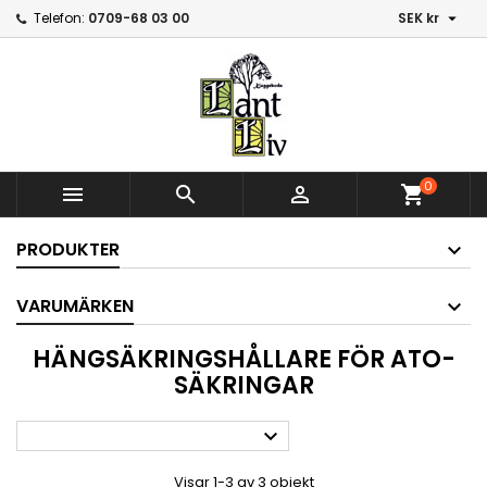

Telefon:
0709-68 03 00
SEK kr
0



shopping_cart
PRODUKTER
VARUMÄRKEN
HÄNGSÄKRINGSHÅLLARE FÖR ATO-
SÄKRINGAR

Visar 1-3 av 3 objekt