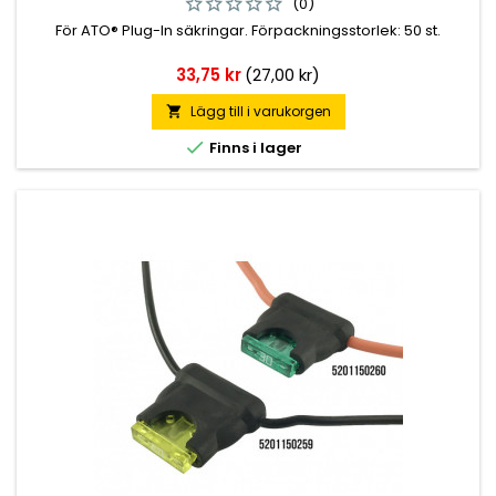
(0)
För ATO® Plug-In säkringar. Förpackningsstorlek: 50 st.
Pris
33,75 kr
(27,00 kr)
Lägg till i varukorgen


Finns i lager