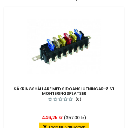
SÄKRINGSHÅLLARE MED SIDOANSLUTNINGAR-8 ST
MONTERINGSPLATSER
(0)
Pris
446,25 kr
(357,00 kr)
Lägg till i varukorgen
