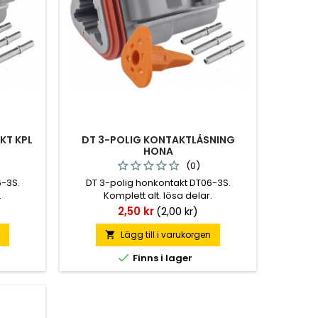
KT KPL
DT 3-POLIG KONTAKTLÅSNING
HONA
(0)
6-3S.
DT 3-polig honkontakt DT06-3S.
.
Komplett alt. lösa delar.
Pris
2,50 kr
(2,00 kr)
n
Lägg till i varukorgen


Finns i lager