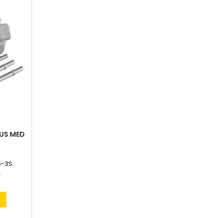
US MED
6-3S.
.
n