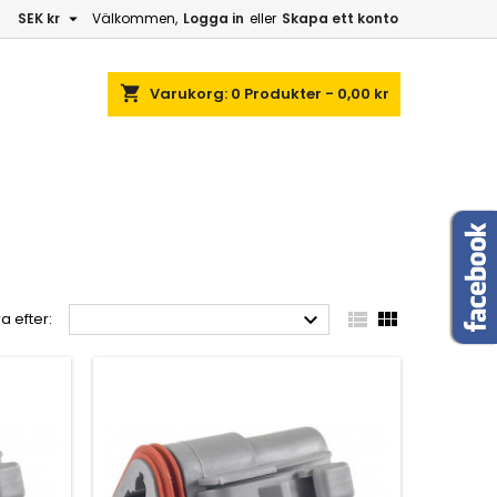

SEK kr
Välkommen,
Logga in
eller
Skapa ett konto
shopping_cart
Varukorg:
0
Produkter - 0,00 kr



a efter: