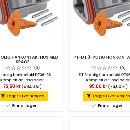
POLIG HANKONTAKTHUS MED
PT-DT 3-POLIG HONKONTA
KRAGE
(0)
(0)
3-polig honkontakt DT06-3S.
DT 3-polig honkontakt DT0
Komplett alt. lösa delar.
Komplett alt. lösa delar
Pris
Pris
72,50 kr
(58,00 kr)
95,00 kr
(76,00 kr)
Lägg till i varukorgen
Lägg till i varukorge




Finns i lager
Finns i lager