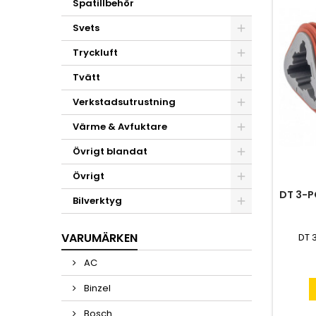
Spatillbehör
Svets
Tryckluft
Tvätt
Verkstadsutrustning
Värme & Avfuktare
Övrigt blandat
Övrigt
DT 3-
Bilverktyg
VARUMÄRKEN
DT 
AC
Binzel
Bosch