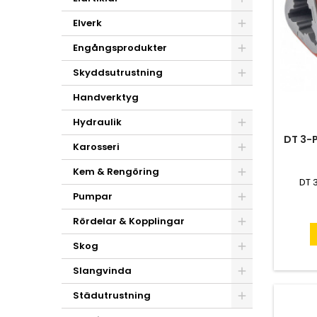
Elverk
Engångsprodukter
Skyddsutrustning
Handverktyg
Hydraulik
DT 3-
Karosseri
Kem & Rengöring
DT 
Pumpar
Rördelar & Kopplingar
Skog
Slangvinda
Städutrustning