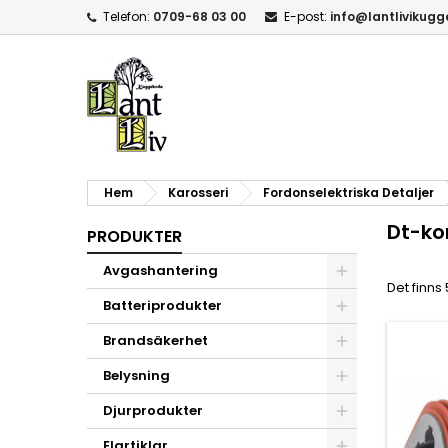
Telefon:
0709-68 03 00
E-post:
info@lantlivikug
Hem
Karosseri
Fordonselektriska Detaljer
Dt-ko
PRODUKTER
Avgashantering
Det finns
Batteriprodukter
Brandsäkerhet
Belysning
Djurprodukter
Elartiklar