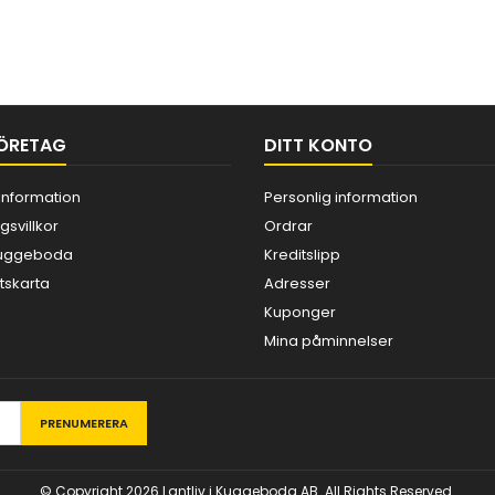
ÖRETAG
DITT KONTO
information
Personlig information
gsvillkor
Ordrar
 Kuggeboda
Kreditslipp
skarta
Adresser
Kuponger
Mina påminnelser
© Copyright 2026 Lantliv i Kuggeboda AB. All Rights Reserved.