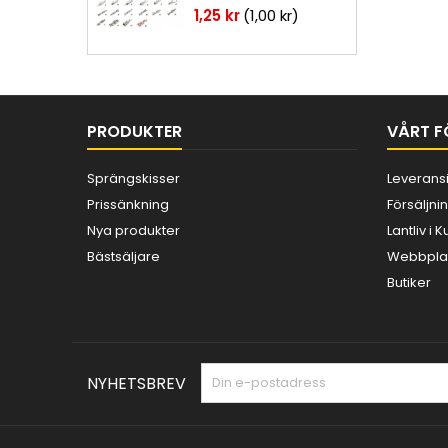
Pris
1,25 kr
(1,00 kr)
PRODUKTER
VÅRT F
Sprängskisser
Leverans
Prissänkning
Försäljnin
Nya produkter
Lantliv i
Bästsäljare
Webbplat
Butiker
NYHETSBREV