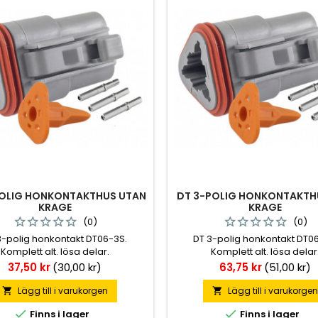
POLIG HONKONTAKTHUS UTAN
DT 3-POLIG HONKONTAKTH
KRAGE
KRAGE
(0)
(0)
3-polig honkontakt DT06-3S.
DT 3-polig honkontakt DT0
Komplett alt. lösa delar.
Komplett alt. lösa delar
Pris
Pris
37,50 kr
(30,00 kr)
63,75 kr
(51,00 kr)
Lägg till i varukorgen
Lägg till i varukorge




Finns i lager
Finns i lager