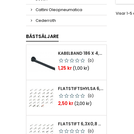
Cattini Oleopneumatica
Visar 1-5
Cederroth
BÄSTSÄLJARE
KABELBAND 186 X 4,8MM TY25MX TY-RAP SVARTA 1000 ST
(0)
Pris
1,25 kr
(1,00 kr)
FLATSTIFTSHYLSA 6,3X0,8 1,0-2,5 MM² 100ST NABB
(0)
Pris
2,50 kr
(2,00 kr)
FLATSTIFT 6,3X0,8 M. NABB 1,0-2,5 MM2 100ST
(0)