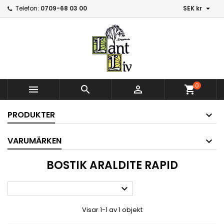

Telefon:
0709-68 03 00
SEK kr
0



shopping_cart
PRODUKTER
VARUMÄRKEN
BOSTIK ARALDITE RAPID

Visar 1-1 av 1 objekt