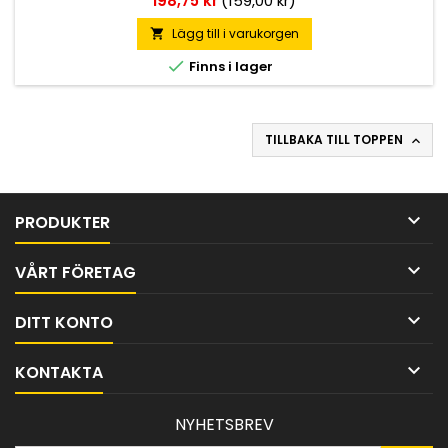
198,75 kr
(159,00 kr)
vattenfast och beständig mot de flesta lösningsmedel.
Slipbar och övermålningsbar. Tål temperaturer från -50°C till
Lägg till i varukorgen

+65°C.

Finns i lager
TILLBAKA TILL TOPPEN


PRODUKTER

VÅRT FÖRETAG

DITT KONTO

KONTAKTA
NYHETSBREV