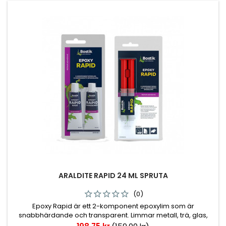
ARALDITE RAPID 24 ML SPRUTA
(0)
Epoxy Rapid är ett 2-komponent epoxylim som är
snabbhärdande och transparent. Limmar metall, trä, glas,
keramik, läder, gummi och de flesta plaster. Limfogen är
Pris