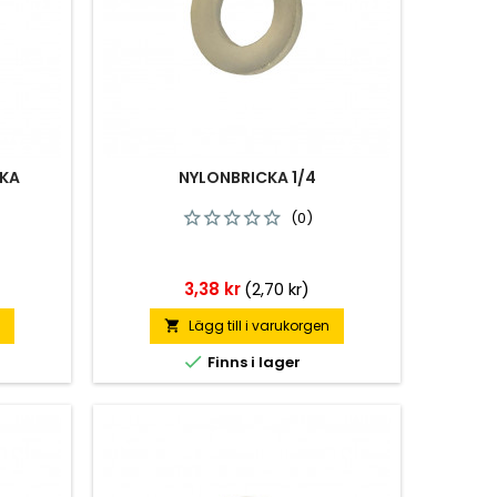
CKA
NYLONBRICKA 1/4
(0)
Pris
3,38 kr
(2,70 kr)
n
Lägg till i varukorgen


Finns i lager