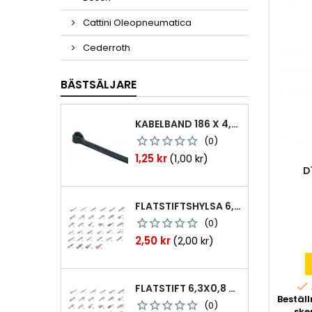
Cattini Oleopneumatica
Cederroth
BÄSTSÄLJARE
KABELBAND 186 X 4,8MM TY25MX TY-RAP SVARTA 1000 ST
(0)
Pris
1,25 kr
(1,00 kr)
D
FLATSTIFTSHYLSA 6,3X0,8 1,0-2,5 MM² 100ST NABB
(0)
Pris
2,50 kr
(2,00 kr)

FLATSTIFT 6,3X0,8 M. NABB 1,0-2,5 MM2 100ST
Bestäl
(0)
ske