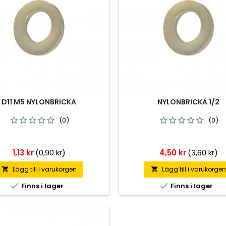
D11 M5 NYLONBRICKA
NYLONBRICKA 1/2
(0)
(0)
Pris
Pris
1,13 kr
(0,90 kr)
4,50 kr
(3,60 kr)
Lägg till i varukorgen
Lägg till i varukorge




Finns i lager
Finns i lager