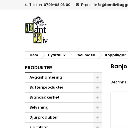
Telefon:
0709-68 03 00
E-post:
info@lantlivikug
Hem
Hydraulik
Pneumatik
Kopplingar
Banjo
PRODUKTER
Avgashantering
Det finns
Batteriprodukter
Brandsäkerhet
Belysning
Djurprodukter
Elartiklar