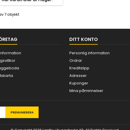
av 7 objekt
ÖRETAG
DITT KONTO
information
Personlig information
gsvillkor
Ordrar
 Kuggeboda
Kreditslipp
skarta
Adresser
Kuponger
Mina påminnelser