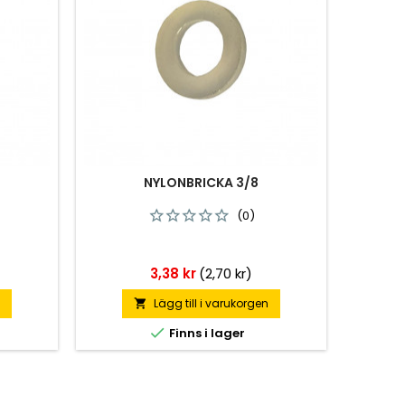
NYLONBRICKA 3/8
(0)
Pris
3,38 kr
(2,70 kr)
n
Lägg till i varukorgen


Finns i lager