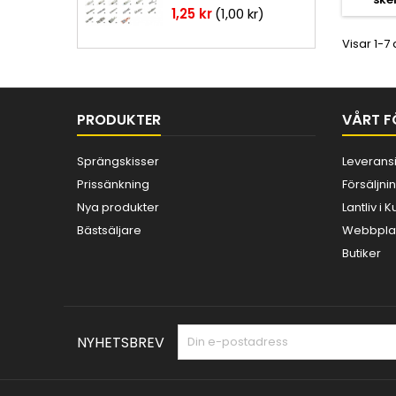
Pris
1,25 kr
(1,00 kr)
Visar 1-7 
PRODUKTER
VÅRT F
Sprängskisser
Leverans
Prissänkning
Försäljnin
Nya produkter
Lantliv i
Bästsäljare
Webbplat
Butiker
NYHETSBREV