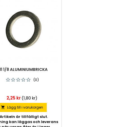
11 1/8 ALUMINIUMBRICKA
(0)
Pris
2,25 kr
(1,80 kr)
Lägg till i varukorgen

Artikeln är tillfälligt slut.
lning kan läggas och leverans
r när varan åter är i lager.