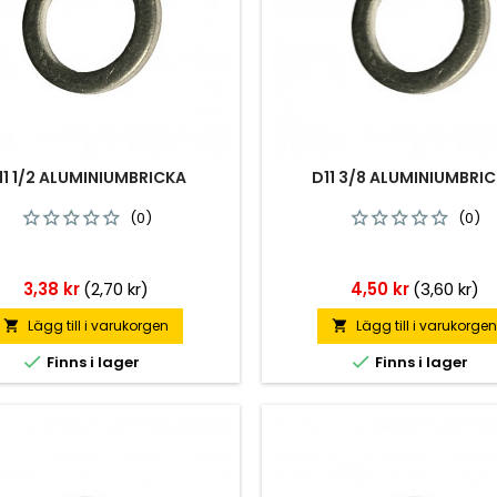
11 1/2 ALUMINIUMBRICKA
D11 3/8 ALUMINIUMBRI
(0)
(0)
Pris
Pris
3,38 kr
(2,70 kr)
4,50 kr
(3,60 kr)
Lägg till i varukorgen
Lägg till i varukorge




Finns i lager
Finns i lager