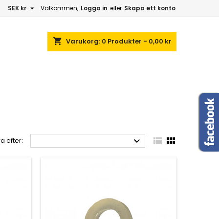

SEK kr
Välkommen,
Logga in
eller
Skapa ett konto
shopping_cart
Varukorg:
0
Produkter - 0,00 kr



a efter: