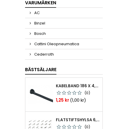
VARUMÄRKEN
AC
Binzel
Bosch
Cattini Oleopneumatica
Cederroth
BÄSTSÄLJARE
KABELBAND 186 X 4,8MM TY25MX TY-RAP SVARTA 1000 ST
(0)
Pris
1,25 kr
(1,00 kr)
FLATSTIFTSHYLSA 6,3X0,8 1,0-2,5 MM² 100ST NABB
(0)