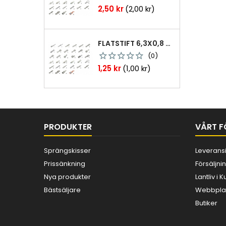
Pris
2,50 kr
(2,00 kr)
FLATSTIFT 6,3X0,8 M. NABB 1,0-2,5 MM2 100ST
(0)
Pris
1,25 kr
(1,00 kr)
PRODUKTER
VÅRT F
Sprängskisser
Leverans
Prissänkning
Försäljnin
Nya produkter
Lantliv i
Bästsäljare
Webbplat
Butiker