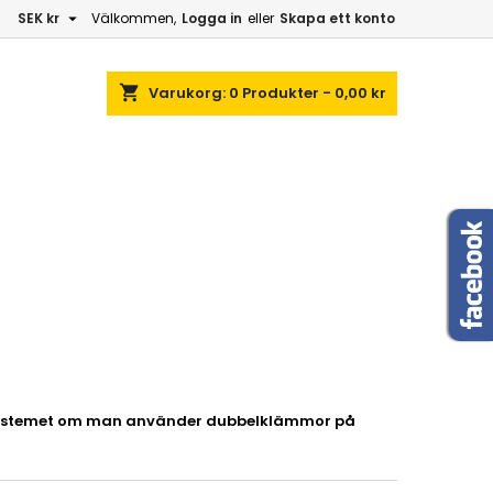

SEK kr
Välkommen,
Logga in
eller
Skapa ett konto
shopping_cart
Varukorg:
0
Produkter - 0,00 kr
rörsystemet om man använder dubbelklämmor på