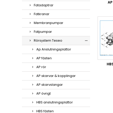
AP
Fatadaptrar
Fatkranar
Membranpumpar
Fatpumpar
Rörsystem Teseo
Ap Anslutningsplattor
AP fästen
HB
AP rör
AP skarvar & kopplingar
AP skarvslangar
AP övrigt
HBS anslutningsplattor
HBS fästen