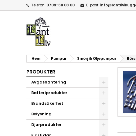
Telefon:
0709-68 03 00
E-post:
info@lantlivikug
Hem
Pumpar
Smörj & Oljepumpar
Rörs
PRODUKTER
Avgashantering
Batteriprodukter
Brandsäkerhet
Belysning
Djurprodukter
Elartiklar