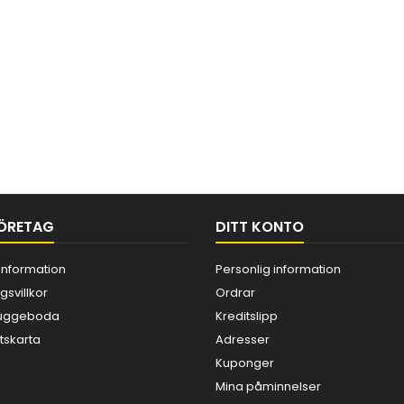
ÖRETAG
DITT KONTO
information
Personlig information
gsvillkor
Ordrar
 Kuggeboda
Kreditslipp
skarta
Adresser
Kuponger
Mina påminnelser