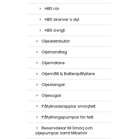
HBS rör
HBS skarvar o.dyl.
HBS övrigt
Oljedistributör
Oljehandtag
Oljemätare
Oljemått & Batteripåfyllare
Oljeslangar
Oljesugar
Påfyllnadsnipplar smörjfett
Påfyllningspumpar för fett
Reservdelar till Smörj och
oljepumpar samt tillbehör