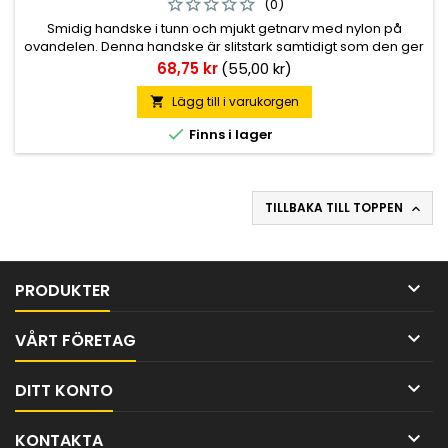
(0)
Smidig handske i tunn och mjukt getnarv med nylon på
ovandelen. Denna handske är slitstark samtidigt som den ger
en god fingertoppskänsla. Passar alla typer hantverk,
Pris
68,75 kr
(55,00 kr)
verkstad och montage.
Lägg till i varukorgen


Finns i lager
TILLBAKA TILL TOPPEN


PRODUKTER

VÅRT FÖRETAG

DITT KONTO

KONTAKTA