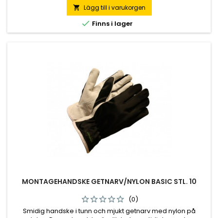
Lägg till i varukorgen


Finns i lager
MONTAGEHANDSKE GETNARV/NYLON BASIC STL. 10
(0)
Smidig handske i tunn och mjukt getnarv med nylon på