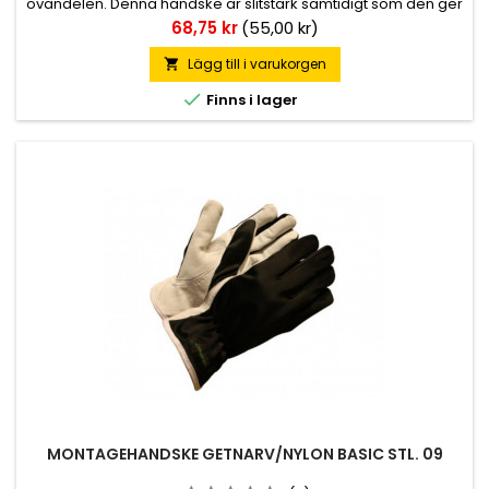
ovandelen. Denna handske är slitstark samtidigt som den ger
en god fingertoppskänsla. Passar alla typer hantverk,
Pris
68,75 kr
(55,00 kr)
verkstad och montage.
Lägg till i varukorgen


Finns i lager
MONTAGEHANDSKE GETNARV/NYLON BASIC STL. 09