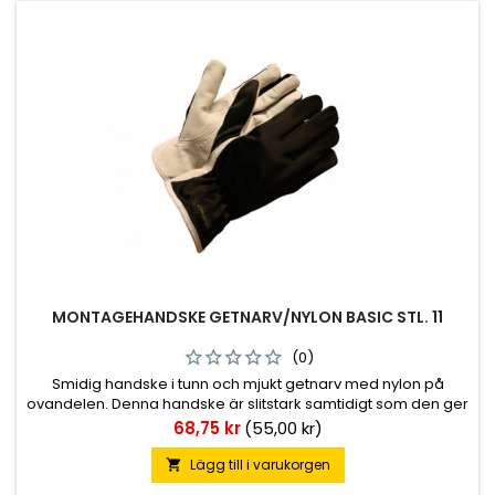
MONTAGEHANDSKE GETNARV/NYLON BASIC STL. 11
(0)
Smidig handske i tunn och mjukt getnarv med nylon på
ovandelen. Denna handske är slitstark samtidigt som den ger
en god fingertoppskänsla. Passar alla typer hantverk,
Pris
68,75 kr
(55,00 kr)
verkstad och montage.
Lägg till i varukorgen
