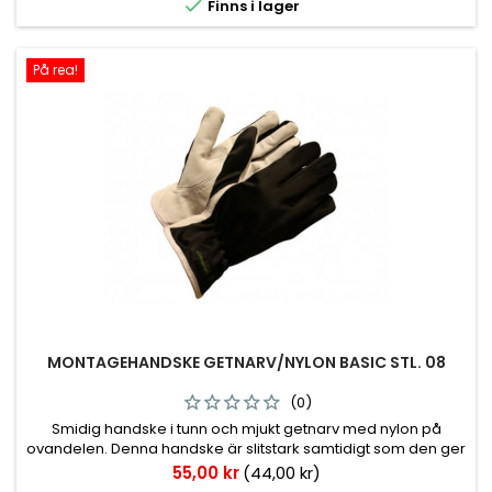

Finns i lager
På rea!
MONTAGEHANDSKE GETNARV/NYLON BASIC STL. 08
(0)
Smidig handske i tunn och mjukt getnarv med nylon på
ovandelen. Denna handske är slitstark samtidigt som den ger
en god fingertoppskänsla. Passar alla typer hantverk,
Pris
55,00 kr
(44,00 kr)
verkstad och montage.