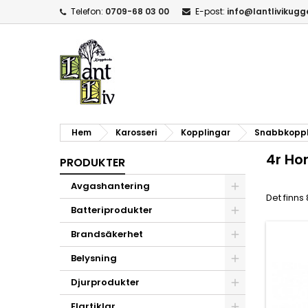
Telefon:
0709-68 03 00
E-post:
info@lantlivikug
Hem
Karosseri
Kopplingar
Snabbkoppl
4r Ho
PRODUKTER
Avgashantering
Det finns
Batteriprodukter
Brandsäkerhet
Belysning
Djurprodukter
Elartiklar