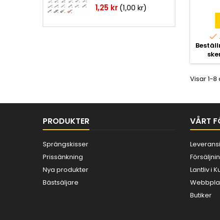
för
Pris
1,25 kr
(1,00 kr)
För

Bestäl
ske
Visar 1-8
PRODUKTER
VÅRT F
Sprängskisser
Leverans
Prissänkning
Försäljnin
Nya produkter
Lantliv i
Bästsäljare
Webbplat
Butiker