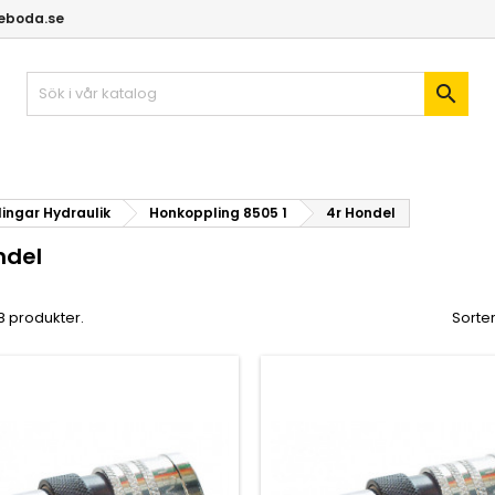
geboda.se

ingar Hydraulik
Honkoppling 8505 1
4r Hondel
ndel
 8 produkter.
Sorter