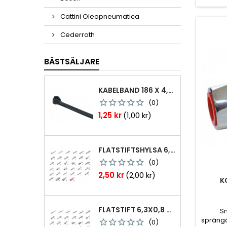
Cattini Oleopneumatica
Cederroth
BÄSTSÄLJARE
KABELBAND 186 X 4,8MM TY25MX TY-RAP SVARTA 1000 ST
(0)
Pris
1,25 kr
(1,00 kr)
FLATSTIFTSHYLSA 6,3X0,8 1,0-2,5 MM² 100ST NABB
(0)
Pris
2,50 kr
(2,00 kr)
K
FLATSTIFT 6,3X0,8 M. NABB 1,0-2,5 MM2 100ST
S
sprängä
(0)