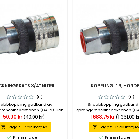
CKNINGSSATS 3/4" NITRIL
KOPPLING 1" R, HONDE
(0)
(0)
nabbkoppling godkänd av
Snabbkoppling godkänd
mnesinspektionen (GA 71). Kan
sprängämnesinspektionen (GA 
ses med överkopplingshylsa.
förses med överkopplingsh
Pris
Pris
50,00 kr
(40,00 kr)
1 688,75 kr
(1 351,00 k
sedda med tryckeliminator.
Försedda med tryckelimina
Lägg till i varukorgen
Lägg till i varukorge




Finns i lager
Finns i lager