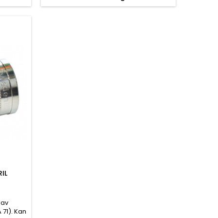
RIL
 av
71). Kan