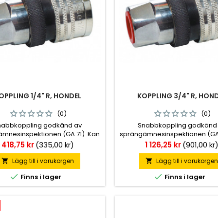
OPPLING 1/4" R, HONDEL
KOPPLING 3/4" R, HON
(0)
(0)
nabbkoppling godkänd av
Snabbkoppling godkänd
mnesinspektionen (GA 71). Kan
sprängämnesinspektionen (GA 
ses med överkopplingshylsa.
förses med överkopplingsh
Pris
Pris
418,75 kr
(335,00 kr)
1 126,25 kr
(901,00 kr
sedda med tryckeliminator.
Försedda med tryckelimina
Lägg till i varukorgen
Lägg till i varukorge




Finns i lager
Finns i lager