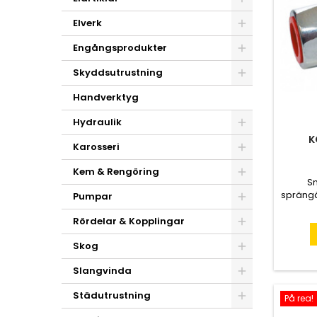
Elverk
Engångsprodukter
Skyddsutrustning
Handverktyg
Hydraulik
K
Karosseri
Kem & Rengöring
S
sprängä
Pumpar
för
För
Rördelar & Kopplingar
Skog
Slangvinda
Städutrustning
På rea!