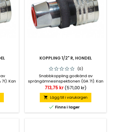
DEL
KOPPLING 1/2" R, HONDEL
(0)
 av
Snabbkoppling godkänd av
71). Kan
sprängämnesinspektionen (GA 71). Kan
ylsa.
förses med överkopplingshylsa.
Pris
)
713,75 kr
(571,00 kr)
tor.
Försedda med tryckeliminator.
n
Lägg till i varukorgen


Finns i lager