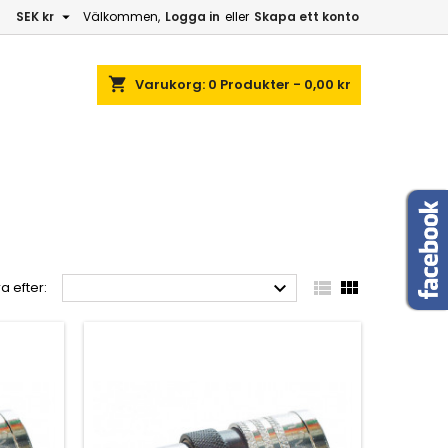

SEK kr
Välkommen,
Logga in
eller
Skapa ett konto
shopping_cart
Varukorg:
0
Produkter - 0,00 kr



a efter: