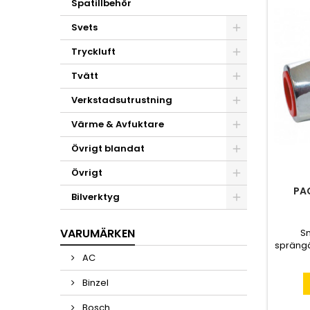
Spatillbehör
Svets
Tryckluft
Tvätt
Verkstadsutrustning
Värme & Avfuktare
Övrigt blandat
Övrigt
PA
Bilverktyg
VARUMÄRKEN
S
sprängä
AC
för
För
Binzel
Bosch